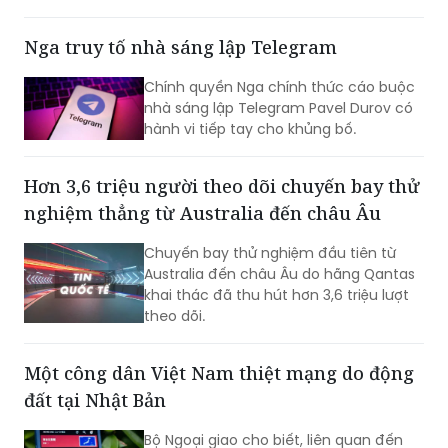
đương nhiệm. Không những vậy, cựu Đệ
nhất phu nhân Kim Keon-hee cũng ghi
Nga truy tố nhà sáng lập Telegram
nhận mức tiền ký gửi lên tới khoảng 170
triệu won, trở thành phạm nhân nhận
Chính quyền Nga chính thức cáo buộc
được nhiều tiền nhất tại Trại tạm giam
nhà sáng lập Telegram Pavel Durov có
miền Nam Seoul.
hành vi tiếp tay cho khủng bố.
Hơn 3,6 triệu người theo dõi chuyến bay thử
nghiệm thẳng từ Australia đến châu Âu
Chuyến bay thử nghiệm đầu tiên từ
Australia đến châu Âu do hãng Qantas
khai thác đã thu hút hơn 3,6 triệu lượt
theo dõi.
Một công dân Việt Nam thiệt mạng do động
đất tại Nhật Bản
Bộ Ngoại giao cho biết, liên quan đến