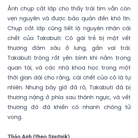
Ảnh chụp cắt lớp cho thấy trái tim vẫn còn
vẹn nguyên và được bảo quản đến khó tin.
Chụp cắt lớp cũng tiết lộ nguyên nhân cái
chết của Takabuti: Cô gái trẻ bị một vết
thương đâm sâu ở lưng, gần vai trái.
Takabuti trông rất yên bình khi nằm trong
quan tài, và các nhà khoa học trong một
thời gian dài cho rằng, cái chết của cô là tự
nhiên. Nhưng bây giờ đã rõ, Takabuti đã bị
thương nặng ở phía sau thành ngực, và vết
thương đó đã khiến cô nhanh chóng tử
vong.
Thảo Anh (theo Sputnik)