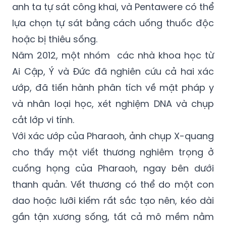
anh ta tự sát công khai, và Pentawere có thể
lựa chọn tự sát bằng cách uống thuốc độc
hoặc bị thiêu sống.
Năm 2012, một nhóm các nhà khoa học từ
Ai Cập, Ý và Đức đã nghiên cứu cả hai xác
ướp, đã tiến hành phân tích về mặt pháp y
và nhân loại học, xét nghiệm DNA và chụp
cắt lớp vi tính.
Với xác ướp của Pharaoh, ảnh chụp X-quang
cho thấy một viết thương nghiêm trọng ở
cuống họng của Pharaoh, ngay bên dưới
thanh quản. Vết thương có thể do một con
dao hoặc lưỡi kiếm rất sắc tạo nên, kéo dài
gần tận xương sống, tất cả mô mềm nằm