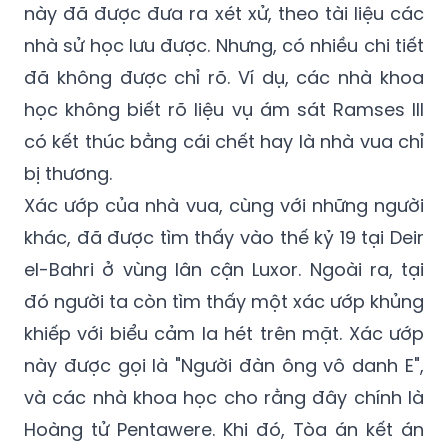
này đã được đưa ra xét xử, theo tài liệu các
nhà sử học lưu được. Nhưng, có nhiều chi tiết
đã không được chỉ rõ. Ví dụ, các nhà khoa
học không biết rõ liệu vụ ám sát Ramses III
có kết thúc bằng cái chết hay là nhà vua chỉ
bị thương.
Xác ướp của nhà vua, cùng với những người
khác, đã được tìm thấy vào thế kỷ 19 tại Deir
el-Bahri ở vùng lân cận Luxor. Ngoài ra, tại
đó người ta còn tìm thấy một xác ướp khủng
khiếp với biểu cảm la hét trên mặt. Xác ướp
này được gọi là "Người đàn ông vô danh E",
và các nhà khoa học cho rằng đây chính là
Hoàng tử Pentawere. Khi đó, Tòa án kết án