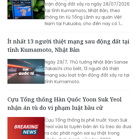
trận động đất xảy ra ngày 28/07/2026
tại tỉnh Kumamoto, Nhật Bản, theo
thông tin từ Tổng Lãnh sự quán Việt
Nam tại Fukuoka, cho đến nay có 1
công dân Việt Nam thiệt mạng và một
số công dân Việt Nam bị thương trong
Ít nhất 13 người thiệt mạng sau động đất tại
trận động đất.
tỉnh Kumamoto, Nhật Bản
Ngày 29/7, Thủ tướng Nhật Bản Sanae
Takaichi cho biết, 13 người đã thiệt
mạng sau loạt trận động đất xảy ra tại
tỉnh Kumamoto.
Cựu Tổng thống Hàn Quốc Yoon Suk Yeol
nhận án tù do vi phạm luật bầu cử
Cựu Tổng thống bị phế truất Yoon Suk
Yeol vừa bị tuyên bản án tù treo do đưa
ra các phát ngôn sai sự thật trong