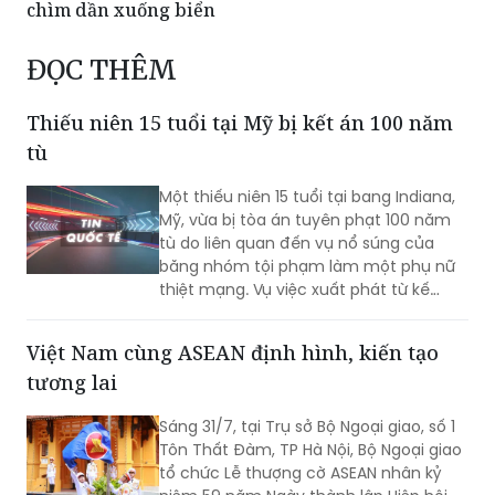
chìm dần xuống biển
ĐỌC THÊM
Thiếu niên 15 tuổi tại Mỹ bị kết án 100 năm
tù
Một thiếu niên 15 tuổi tại bang Indiana,
Mỹ, vừa bị tòa án tuyên phạt 100 năm
tù do liên quan đến vụ nổ súng của
băng nhóm tội phạm làm một phụ nữ
thiệt mạng. Vụ việc xuất phát từ kế
hoạch ám sát bất thành một nhân
chứng, khiến một nạn nhân không liên
Việt Nam cùng ASEAN định hình, kiến tạo
quan tử vong và hai người khác bị
tương lai
thương.
Sáng 31/7, tại Trụ sở Bộ Ngoại giao, số 1
Tôn Thất Đàm, TP Hà Nội, Bộ Ngoại giao
tổ chức Lễ thượng cờ ASEAN nhân kỷ