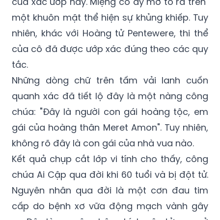
của xác ướp này. Miệng cô ấy mở to ra trên
một khuôn mặt thể hiện sự khủng khiếp. Tuy
nhiên, khác với Hoàng tử Pentewere, thi thể
của cô đã được ướp xác đúng theo các quy
tắc.
Những dòng chữ trên tấm vải lanh cuốn
quanh xác đã tiết lộ đây là một nàng công
chúa: "Đây là người con gái hoàng tộc, em
gái của hoàng thân Meret Amon". Tuy nhiên,
không rõ đây là con gái của nhà vua nào.
Kết quả chụp cắt lớp vi tính cho thấy, công
chúa Ai Cập qua đời khi 60 tuổi và bị đột tử.
Nguyên nhân qua đời là một cơn đau tim
cấp do bệnh xơ vữa động mạch vành gây