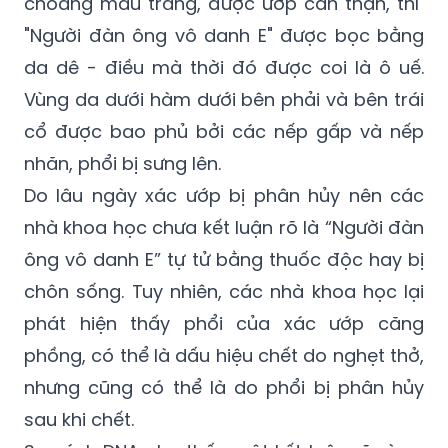
choàng màu trắng, được ướp cẩn thận, thì
"Người đàn ông vô danh E" được bọc bằng
da dê - điều mà thời đó được coi là ô uế.
Vùng da dưới hàm dưới bên phải và bên trái
cổ được bao phủ bởi các nếp gấp và nếp
nhăn, phổi bị sưng lên.
Do lâu ngày xác ướp bị phân hủy nên các
nhà khoa học chưa kết luận rõ là “Người đàn
ông vô danh E” tự tử bằng thuốc độc hay bị
chôn sống. Tuy nhiên, các nhà khoa học lại
phát hiện thấy phổi của xác ướp căng
phồng, có thể là dấu hiệu chết do nghẹt thở,
nhưng cũng có thể là do phổi bị phân hủy
sau khi chết.