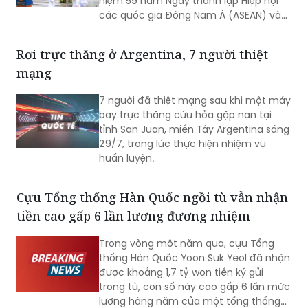
niệm 59 năm Ngày thành lập Hiệp hội
các quốc gia Đông Nam Á (ASEAN) và
31 năm Việt Nam tham gia ASEAN.
Rơi trực thăng ở Argentina, 7 người thiệt
mạng
7 người đã thiệt mạng sau khi một máy
bay trực thăng cứu hỏa gặp nạn tại
tỉnh San Juan, miền Tây Argentina sáng
29/7, trong lúc thực hiện nhiệm vụ
huấn luyện.
Cựu Tổng thống Hàn Quốc ngồi tù vẫn nhận
tiền cao gấp 6 lần lương đương nhiệm
Trong vòng một năm qua, cựu Tổng
thống Hàn Quốc Yoon Suk Yeol đã nhận
được khoảng 1,7 tỷ won tiền ký gửi
trong tù, con số này cao gấp 6 lần mức
lương hàng năm của một tổng thống