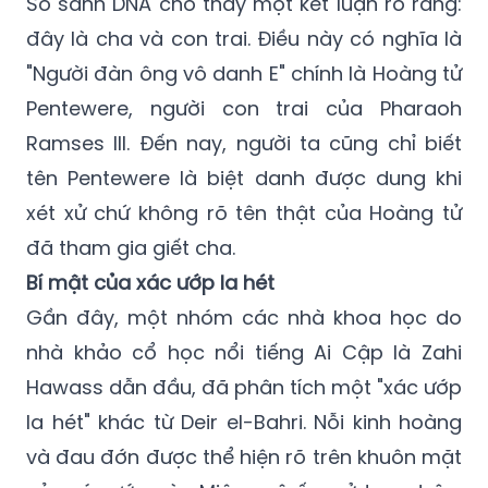
So sánh DNA cho thấy một kết luận rõ ràng:
đây là cha và con trai. Điều này có nghĩa là
"Người đàn ông vô danh E" chính là Hoàng tử
Pentewere, người con trai của Pharaoh
Ramses III. Đến nay, người ta cũng chỉ biết
tên Pentewere là biệt danh được dung khi
xét xử chứ không rõ tên thật của Hoàng tử
đã tham gia giết cha.
Bí mật của xác ướp la hét
Gần đây, một nhóm các nhà khoa học do
nhà khảo cổ học nổi tiếng Ai Cập là Zahi
Hawass dẫn đầu, đã phân tích một "xác ướp
la hét" khác từ Deir el-Bahri. Nỗi kinh hoàng
và đau đớn được thể hiện rõ trên khuôn mặt