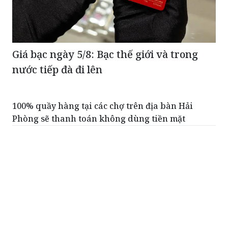
Giá bạc ngày 5/8: Bạc thế giới và trong
nước tiếp đà đi lên
100% quầy hàng tại các chợ trên địa bàn Hải
Phòng sẽ thanh toán không dùng tiền mặt
Tàu du lịch Huế - Phong Nha chính thức khởi
hành ngày 28/8
Hà Nội xử phạt, đình chỉ hàng loạt cơ sở sản xuất,
kinh doanh răng giả
Khuyến cáo người dân sử dụng xăng E10 đúng
quy định