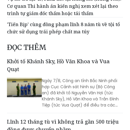
Cơ quan Thi hành án kiến nghị xem xét lại theo
trình tự giám đốc thẩm hoặc tái thẩm
'Tiến Bịp' cùng đồng phạm lĩnh 8 năm tù về tội tổ
chức sử dụng trái phép chất ma túy
ĐỌC THÊM
Khởi tố Khánh Sky, Hồ Văn Khoa và Vua
Quạt
Ngày 7/8, Công an tỉnh Bắc Ninh phối
hợp Cục Cảnh sát hình sự (Bộ Công
an) đã khởi tố Nguyễn Văn Hợi (tức
Khánh Sky), Hồ Văn Khoa và Trần Đình
Tiệp (tức Vua Quạt) để điều tra các
hành vi liên quan những mâu thuẫn
phát sinh từ hoạt động livestream trên
Lĩnh 12 tháng tù vì không trả gần 500 triệu
mạng xã hội.
đồng được chuyển nhầm