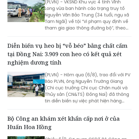
(PLVN) - VKSND Khu vực 4 tỉnh Vĩnh
theo yêu cầu từ các tài khoản không rõ
Long vừa ban hành cáo trạng truy tố
nguồn gốc.
Nguyễn Văn Bảo Trung (34 tuổi, ngụ xã
Tam Ngãi) về tội “Vi phạm quy định về
tham gia giao thông đường bộ”, theo
điểm a khoản 1 Điều 260 BLHS.
Diễn biến vụ heo bị “vỗ béo” bằng chất cấm
tại Đồng Nai: 3.909 con heo có kết quả xét
nghiệm dương tính
(PLVN) - Hôm qua (6/8), trao đổi với PV
Báo PLVN, ông Nguyễn Trường Giang
(Chi cục trưởng Chi cục Chăn nuôi và
Thủy sản (CN&TS) Đồng Nai) đã thông
tin diễn biến sự việc phát hiện hàng
nghìn con heo dương tính với chất cấm
Salbutamol (thuộc nhóm Beta-agonist,
Bộ Công an khám xét khẩn cấp nơi ở của
chất tạo nạc bị cấm sử dụng trong
Huấn Hoa Hồng
chăn nuôi) tại nhiều cơ sở chăn nuôi,
thu gom trên địa bàn.