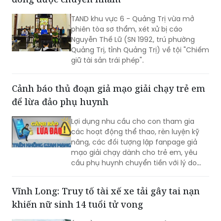
TAND khu vực 6 - Quảng Trị vừa mở
phiên tòa sơ thẩm, xét xử bị cáo
Nguyễn Thế Lữ (SN 1992, trú phường
Quảng Trị, tỉnh Quảng Trị) về tội "Chiếm
giữ tài sản trái phép".
Cảnh báo thủ đoạn giả mạo giải chạy trẻ em
để lừa đảo phụ huynh
Lợi dụng nhu cầu cho con tham gia
các hoạt động thể thao, rèn luyện kỹ
năng, các đối tượng lập fanpage giả
mạo giải chạy dành cho trẻ em, yêu
cầu phụ huynh chuyển tiền với lý do
mở hồ sơ, giữ suất, xác minh thông tin
rồi liên tục dụ nạn nhân nộp thêm tiền.
Vĩnh Long: Truy tố tài xế xe tải gây tai nạn
Công an Hà Nội cảnh báo người dân
khiến nữ sinh 14 tuổi tử vong
cần kiểm tra kỹ đơn vị tổ chức trước khi
đăng ký và tuyệt đối không chuyển tiền