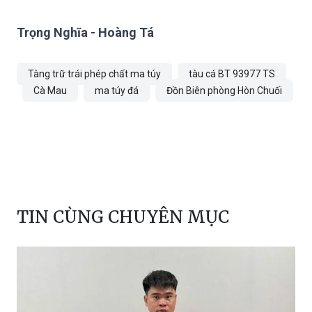
Trọng Nghĩa - Hoàng Tá
Tàng trữ trái phép chất ma túy
tàu cá BT 93977 TS
Cà Mau
ma túy đá
Đồn Biên phòng Hòn Chuối
TIN CÙNG CHUYÊN MỤC