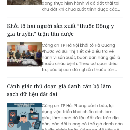
đang thực hiện hành vi đổ đất thải tại
khu đất khi chưa xuất trình được các
giấy tờ pháp lý liên quan.
Khởi tố hai người sản xuất “thuốc Đông y
gia truyền” trộn tân dược
Công an TP Hà Nội khởi tố Hà Quang
Phước và Bùi Thị Tiết để điều tra về
hành vi sản xuất, buôn bán hàng giả là
thuốc chữa bệnh. Theo cơ quan điều
tra, các bị can đã nghiền thuốc tân
dược có thành phần giảm đau, chống
viêm rồi trộn vào thuốc Đông y, đóng
Cảnh giác thủ đoạn giả danh cán bộ làm
gói dưới nhãn “thuốc Đông y gia truyền”
sạch dữ liệu đất đai
để bán cho người bệnh.
Công an TP Hải Phòng cảnh báo, lợi
dụng việc triển khai chiến dịch làm
giàu, làm sạch dữ liệu đất đai trên địa
bàn, các đối tượng có thể giả danh cán
bộ địa chính hoặc Công an để tiếp cận,