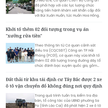
Chiều 6/8, Cơ quan CSĐT Bộ Công an
đã phối hợp với các lực lượng chức
năng tiến hành khám xét khẩn cấp đối
với Bùi Xuân Huấn, tức Huấn Hoa Hồng.
Khởi tố thêm 02 đối tượng trong vụ án
"xưởng rửa tiền"
Theo thông tin từ Cơ quan cảnh sát
điều tra (CQCSĐT) Công an TP Hải
Phòng (PC01), cơ quan này vừa khởi tố
thêm 02 đối tượng trong đường dây tổ
chức đánh bạc xuyên quốc gia, gồm
Nguyễn An Huy (SN 2005), trú tại
phường Hạc Thành, tỉnh Thanh Hoá và
Đất thải từ khu tái định cư Tây Bắc được 2 xe
đối tượng Hoàng Xuân Đức (SN 2003),
ô tô vận chuyển đổ không đúng nơi quy định
trú tại phường Châu Sơn, tỉnh Ninh Bình,
02 đối tượng này bị khởi tố tội danh
Trong quá trình tuần tra, kiểm tra địa
“Đánh bạc”.
bàn, tổ công tác của UBND phường Sa
Pa (tỉnh Lào Cai) đã phát hiện 2 xe ô tô