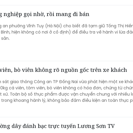
 nghiệp gọi nhờ, rồi mang đi bán
 an phường Vĩnh Tuy (Hà Nội) cho biết đã tạm giữ Tống Thị Hiề
Bình, hiện không có nơi ở cố định) để điều tra về hành vi lừa đả
 sản.
 viên, bò viên không rõ nguồn gốc trên xe khách
 sát giao thông Công an TP Đồng Nai vừa phát hiện một xe kh
kg cá viên, tôm viên, bò viên không có hóa đơn, chứng từ ch
 xứ. Toàn bộ số thực phẩm được vận chuyển chung với nhiều l
 trong khoang hành lý, không bảo đảm điều kiện an toàn thực 
đường dây đánh bạc trực tuyến Lương Sơn TV