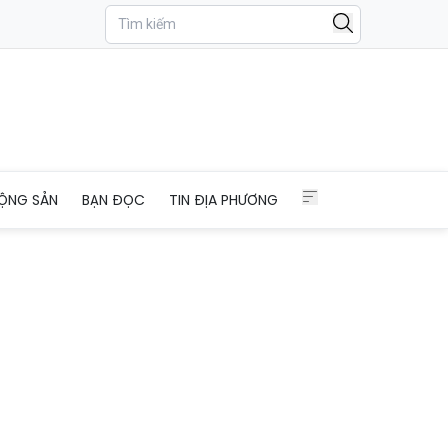
ỘNG SẢN
BẠN ĐỌC
TIN ĐỊA PHƯƠNG