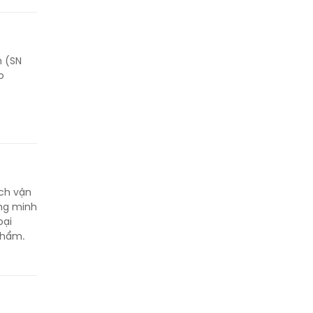
n (SN
o
ách vận
ứng minh
oại
phẩm.