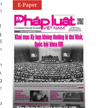
u
E-Paper
m
T
.
ổ
n
n
,
g
c
a
Báo Pháp luật Việt Nam số 198