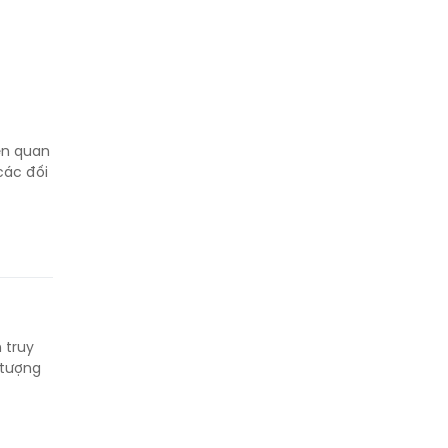
ên quan
các đối
 truy
i tượng