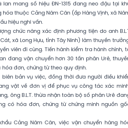
 lan mang số hiệu ĐN-1315 đang neo đậu tại kh
g hóa thuộc Cảng Năm Căn (ấp Hàng Vịnh, xã Nă
ấu hiệu nghi vấn.
ượng chức năng xác định phương tiện do anh B.L.
Cát, xã Long Hựu, tỉnh Tây Ninh) làm thuyền trưởng
ền viên đi cùng. Tiến hành kiểm tra hành chính, t
 lan đang vận chuyển hơn 30 tấn phân Urê, thuyề
hóa đơn, chứng từ theo quy định.
 biên bản vụ việc, đồng thời đưa người điều khiể
ang vật về đơn vị để phục vụ công tác xác minh
ăng, ông B.L.T. thừa nhận toàn bộ số phân Urê đan
ông có hóa đơn, chứng từ chứng minh nguồn gố
khẩu Cảng Năm Căn, việc vận chuyển hàng hó