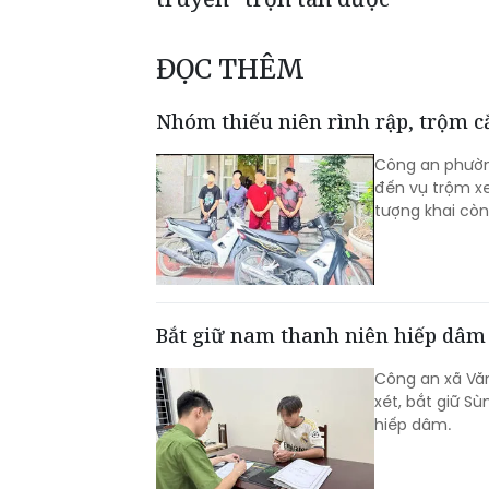
ĐỌC THÊM
Nhóm thiếu niên rình rập, trộm 
Công an phường
đến vụ trộm xe
tượng khai cò
Bắt giữ nam thanh niên hiếp dâm 
Công an xã Văn
xét, bắt giữ Sù
hiếp dâm.