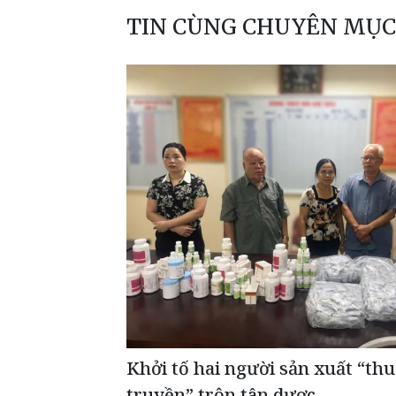
TIN CÙNG CHUYÊN MỤC
Khởi tố hai người sản xuất “th
truyền” trộn tân dược