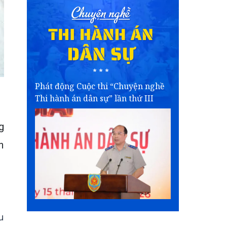
Phát động Cuộc thi “Chuyện nghề
Thi hành án dân sự” lần thứ III
g
n
u