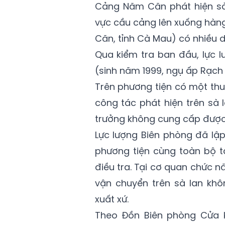
Cảng Năm Căn phát hiện sà
vực cầu cảng lên xuống hàn
Căn, tỉnh Cà Mau) có nhiều d
Qua kiểm tra ban đầu, lực l
(sinh năm 1999, ngụ ấp Rạch 
Trên phương tiện có một thuy
công tác phát hiện trên sà
trưởng không cung cấp được 
Lực lượng Biên phòng đã lập
phương tiện cùng toàn bộ t
điều tra. Tại cơ quan chức n
vận chuyển trên sà lan kh
xuất xứ.
Theo Đồn Biên phòng Cửa 