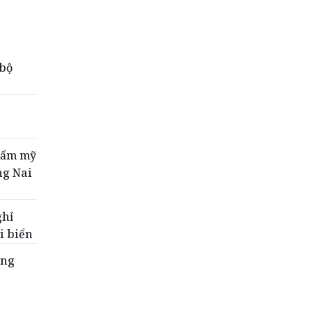
 bộ
Thẩm mỹ
ng Nai
ghỉ
ãi biển
ồng