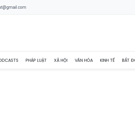
uat@gmail.com
tấn phân Urê không rõ nguồn gốc tại Cà Mau
ODCASTS
PHÁP LUẬT
XÃ HỘI
VĂN HÓA
KINH TẾ
BẤT Đ