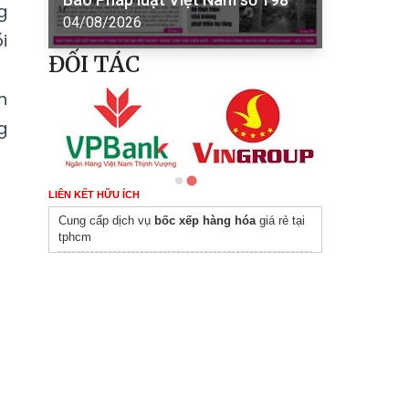
g
04/08/2026
i
ĐỐI TÁC
h
g
LIÊN KẾT HỮU ÍCH
Cung cấp dịch vụ
bốc xếp hàng hóa
giá rẻ tại
tphcm