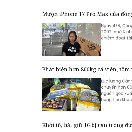
Mượn iPhone 17 Pro Max của đồng
Ngày 4/8, Công
2002, quê Ninh 
chiếm đoạt tài
Phát hiện hơn 800kg cá viên, tôm
Lực lượng Cảnh
chuyển hơn 800
nguồn gốc xuất
hàng hóa khác
Khởi tố, bắt giữ 16 bị can trong 