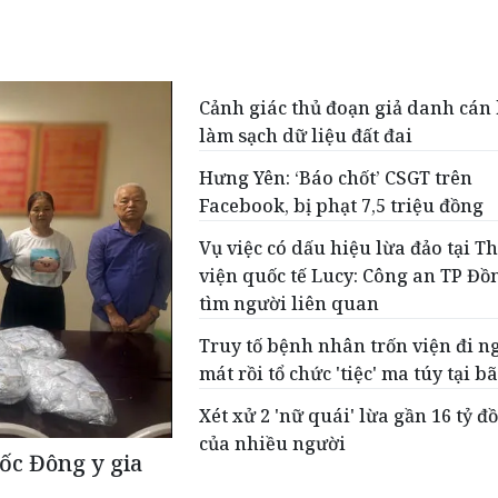
Cảnh giác thủ đoạn giả danh cán
làm sạch dữ liệu đất đai
Hưng Yên: ‘Báo chốt’ CSGT trên
Facebook, bị phạt 7,5 triệu đồng
Vụ việc có dấu hiệu lừa đảo tại 
viện quốc tế Lucy: Công an TP Đồ
tìm người liên quan
Truy tố bệnh nhân trốn viện đi n
mát rồi tổ chức 'tiệc' ma túy tại b
Xét xử 2 'nữ quái' lừa gần 16 tỷ đ
của nhiều người
uốc Đông y gia