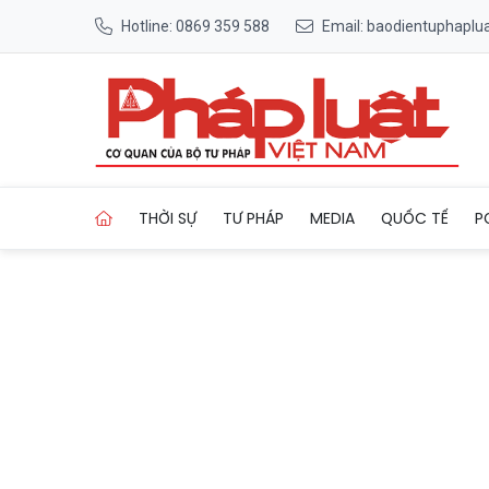
Hotline: 0869 359 588
Email: baodientuphapl
Trang chủ Phát hiện hơn 30 
THỜI SỰ
TƯ PHÁP
MEDIA
QUỐC TẾ
P