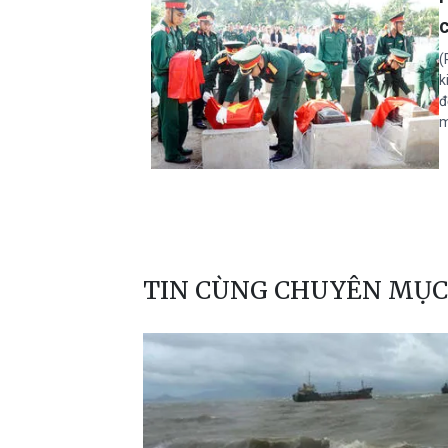
c
(
k
đ
m
TIN CÙNG CHUYÊN MỤC