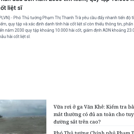
ốt liệt sĩ
PLVN) - Phó Thủ tướng Phạm Thị Thanh Trà yêu cầu đẩy nhanh tiến độ t
iếm, quy tập và xác định danh tính hài cốt liệt sĩ còn thiếu thông tin, phấ
ến năm 2030 quy tập khoảng 10.000 hài cốt, giám định ADN khoảng 23.
ẫu hài cốt liệt sĩ.
Vữa rơi ở ga Văn Khê: Kiểm tra b
mắt thường có đủ an toàn cho tu
đường sắt trên cao?
Phó Thủ tướng Chính phủ Phạm T