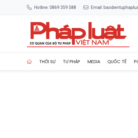
Hotline: 0869 359 588
Email: baodientuphapl
Trang chủ Phát hiện hài cốt 
THỜI SỰ
TƯ PHÁP
MEDIA
QUỐC TẾ
P