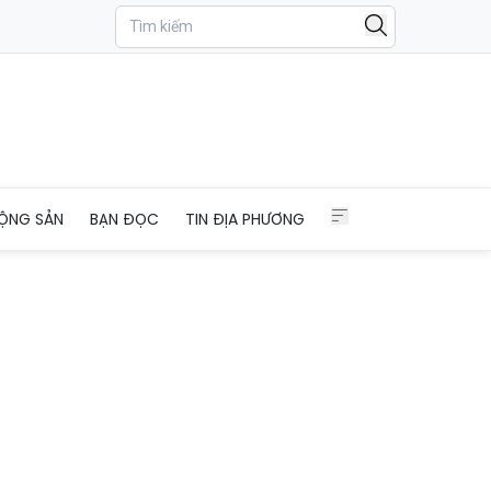
ỘNG SẢN
BẠN ĐỌC
TIN ĐỊA PHƯƠNG