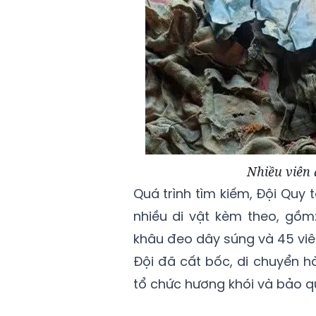
Nhiều viên 
Quá trình tìm kiếm, Đội Quy tậ
nhiều di vật kèm theo, gồm
khâu đeo dây súng và 45 viên
Đội đã cất bốc, di chuyển h
tổ chức hương khói và bảo q