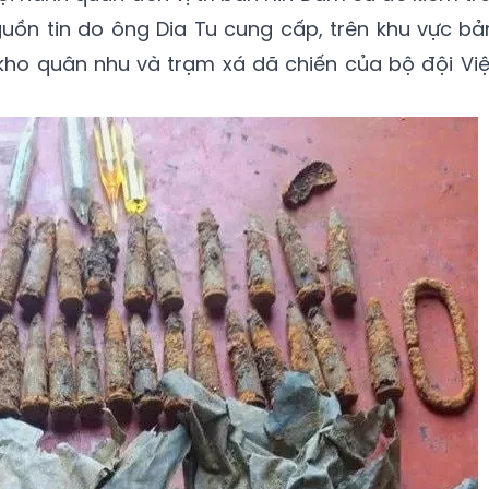
guồn tin do ông Dia Tu cung cấp, trên khu vực bả
kho quân nhu và trạm xá dã chiến của bộ đội Việ