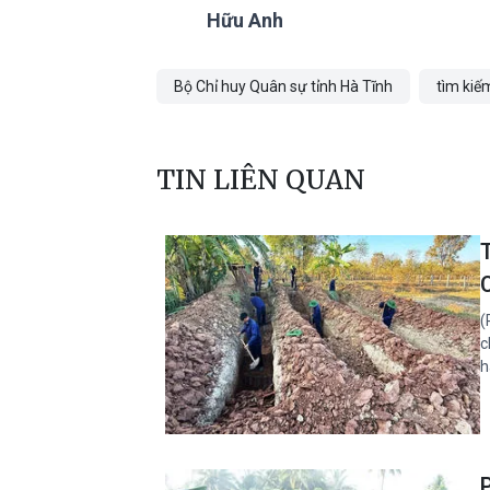
Hữu Anh
Bộ Chỉ huy Quân sự tỉnh Hà Tĩnh
tìm kiế
TIN LIÊN QUAN
T
(
c
h