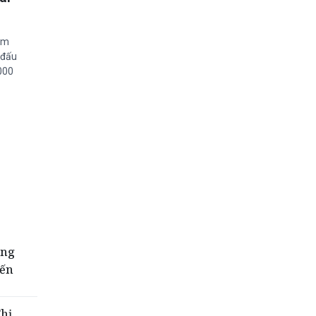
ìm
n đấu
000
ằng
yến
hị