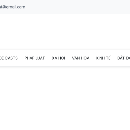
uat@gmail.com
liệt sĩ cùng 45 viên đạn trong quá trình tìm kiếm ở Lào
ODCASTS
PHÁP LUẬT
XÃ HỘI
VĂN HÓA
KINH TẾ
BẤT Đ