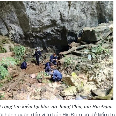
mở rộng tìm kiếm tại khu vực hang Chia, núi Hin Đăm.
ội hành quân đến vị trí bản Hin Đăm cũ để kiểm tra