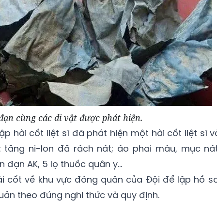
đạn cùng các di vật được phát hiện.
p hài cốt liệt sĩ đã phát hiện một hài cốt liệt sĩ v
: tăng ni-lon đã rách nát; áo phai màu, mục nát
 đạn AK, 5 lọ thuốc quân y...
ài cốt về khu vực đóng quân của Đội để lập hồ sơ
uản theo đúng nghi thức và quy định.