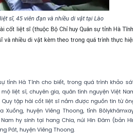
liệt sĩ, 45 viên đạn và nhiều di vật tại Lào
ài cốt liệt sĩ (thuộc Bộ Chỉ huy Quân sự tỉnh Hà Tĩnh
sĩ và nhiều di vật kèm theo trong quá trình thực hiệ
ự tỉnh Hà Tĩnh cho biết, trong quá trình khảo sát
 mộ liệt sĩ, chuyên gia, quân tình nguyện Việt Na
i Quy tập hài cốt liệt sĩ nắm được nguồn tin từ ôn
Na Xuồng, huyện Viêng Thoong, tỉnh Bôlykhămxay
t Nam hy sinh tại hang Chia, núi Hin Đăm (bản Hi
ng Pát, huyện Viêng Thoong.