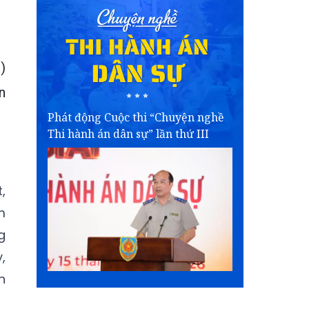
)
n
Phát động Cuộc thi “Chuyện nghề
Thi hành án dân sự” lần thứ III
,
m
g
,
n