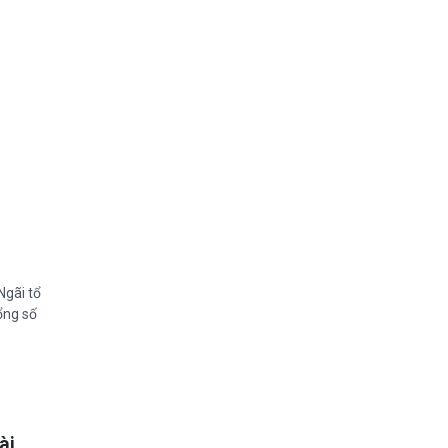
Ngãi tổ
ổng số
ài