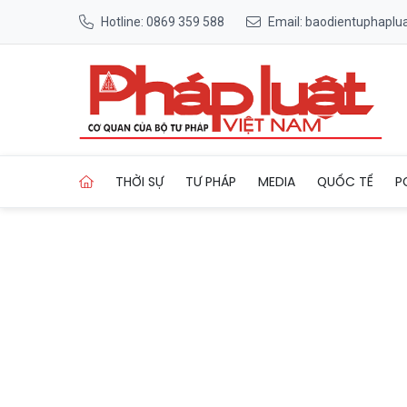
Hotline: 0869 359 588
Email: baodientuphapl
Trang chủ Phát hiện gần 15.
THỜI SỰ
TƯ PHÁP
MEDIA
QUỐC TẾ
P