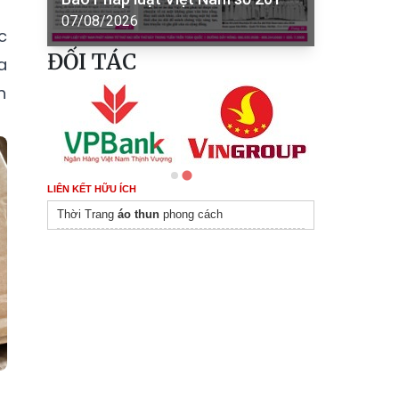
07/08/2026
c
ĐỐI TÁC
a
h
LIÊN KẾT HỮU ÍCH
Thời Trang
áo thun
phong cách