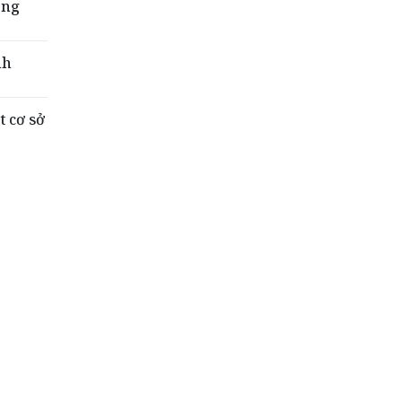
ông
nh
t cơ sở
n tỉnh
ó hóa