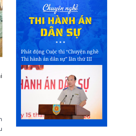
Phát động Cuộc thi “Chuyện nghề
Thi hành án dân sự” lần thứ III
i
m
u