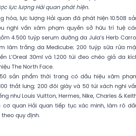
ợc lực lượng Hải quan phát hiện.
ng hóa, lực lượng Hải quan đã phát hiện 10.508 sả
 nghi vấn xâm phạm quyền sở hữu trí tuệ cá
gồm 4.500 tuýp serum dưỡng da Jula’s Herb Carro
um làm trắng da Medicube; 200 tuýp sữa rửa mặ
nền L’Oreal 30ml và 1.200 túi đeo chéo giả da kíc
iệu The North Face.
.350 sản phẩm thời trang có dấu hiệu xâm phạ
100 thắt lưng; 200 đôi giày và 50 túi xách nghi vấ
ng như Louis Vuitton, Hermes, Nike, Charles & Keith
 cơ quan Hải quan tiếp tục xác minh, làm rõ dấ
 theo quy định.