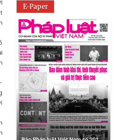
I
E-Paper
t
m
ố
i
n
-
g
i
m
h
Báo Pháp luật Việt Nam số 201