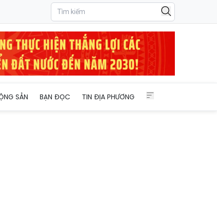
u trí tuệ
ỘNG SẢN
BẠN ĐỌC
TIN ĐỊA PHƯƠNG