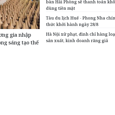
bàn Hải Phòng sẽ thanh toán kh
dùng tiền mặt
Tàu du lịch Huế - Phong Nha chí
thức khởi hành ngày 28/8
Hà Nội xử phạt, đình chỉ hàng loạ
ơng gia nhập
sản xuất, kinh doanh răng giả
ng sáng tạo thế
g lợn, lườn ngỗng bốc mùi
h tuần tra trên Quốc lộ 18, lực lượng Cảnh sát giao thông Công a
t hiện xe tải vận chuyển 1,7 tấn thực phẩm đông lạnh không c
 chứng minh nguồn gốc, xuất xứ hợp pháp.