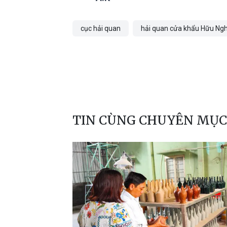
cục hải quan
hải quan cửa khẩu Hữu Ngh
TIN CÙNG CHUYÊN MỤC