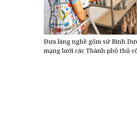
Đưa làng nghề gốm sứ Bình Dư
mạng lưới các Thành phố thủ cô
giới
ĐỌC THÊM
Phát hiện xe tải chở 1,7 tấn tràn
Trong quá trìn
Quảng Ninh phá
đơn, chứng từ