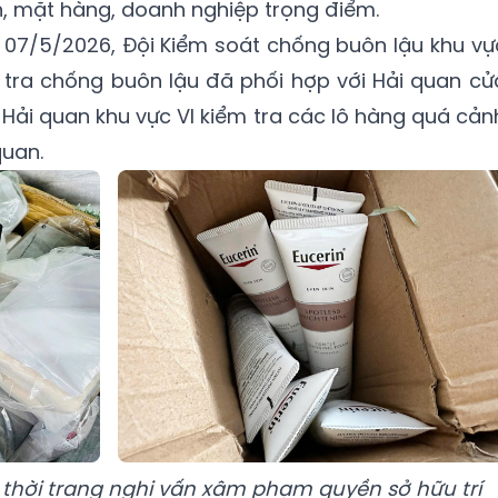
n, mặt hàng, doanh nghiệp trọng điểm.
 07/5/2026, Đội Kiểm soát chống buôn lậu khu vự
 tra chống buôn lậu đã phối hợp với Hải quan cử
 Hải quan khu vực VI kiểm tra các lô hàng quá cản
quan.
hời trang nghi vấn xâm phạm quyền sở hữu trí