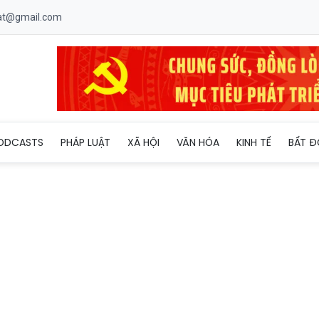
uat@gmail.com
000 sản phẩm mỹ phẩm, thời trang nghi vấn xâm phạm quyền sở hữ
ODCASTS
PHÁP LUẬT
XÃ HỘI
VĂN HÓA
KINH TẾ
BẤT Đ