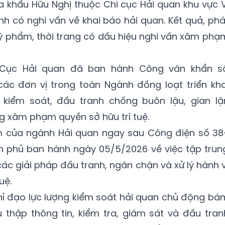
a khẩu Hữu Nghị thuộc Chi cục Hải quan khu vực V
nh có nghi vấn về khai báo hải quan. Kết quả, phá
ỹ phẩm, thời trang có dấu hiệu nghi vấn xâm phạ
, Cục Hải quan đã ban hành Công văn khẩn s
c đơn vị trong toàn Ngành đồng loạt triển kha
kiểm soát, đấu tranh chống buôn lậu, gian lậ
g xâm phạm quyền sở hữu trí tuệ.
m của ngành Hải quan ngay sau Công điện số 38
 phủ ban hành ngày 05/5/2026 về việc tập trun
t các giải pháp đấu tranh, ngăn chặn và xử lý hành v
uệ.
hỉ đạo lực lượng kiểm soát hải quan chủ động bá
 thập thông tin, kiểm tra, giám sát và đấu tran