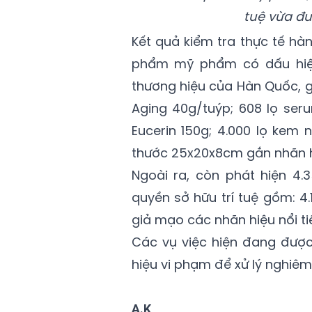
tuệ vừa đư
Kết quả kiểm tra thực tế hà
phẩm mỹ phẩm có dấu hiệu
thương hiệu của Hàn Quốc, 
Aging 40g/tuýp; 608 lọ ser
Eucerin 150g; 4.000 lọ kem 
thước 25x20x8cm gắn nhãn h
Ngoài ra, còn phát hiện 4
quyền sở hữu trí tuệ gồm: 4.
giả mạo các nhãn hiệu nổi tiế
Các vụ việc hiện đang được
hiệu vi phạm để xử lý nghiêm
A.K