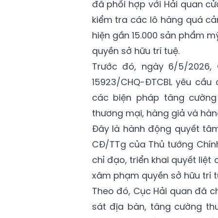
đã phối hợp với Hải quan cử
kiểm tra các lô hàng quá cả
hiện gần 15.000 sản phẩm m
quyền sở hữu trí tuệ.
Trước đó, ngày 6/5/2026
15923/CHQ-ĐTCBL yêu cầu cá
các biện pháp tăng cường 
thương mại, hàng giả và hàn
Đây là hành động quyết tâ
CĐ/TTg của Thủ tướng Chính
chỉ đạo, triển khai quyết liệ
xâm phạm quyền sở hữu trí t
Theo đó, Cục Hải quan đã c
sát địa bàn, tăng cường thu