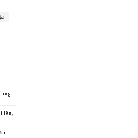
lậu
trong
i lên,
địa