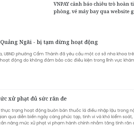
VNPAY cảnh báo chiêu trò hoàn ti
phòng, vé máy bay qua website 
 Quảng Ngãi - bị tạm dừng hoạt động
tra, UBND phường Cẩm Thành đã yêu cầu một cơ sở nha khoa trê
hoạt động do không đảm bảo các điều kiện trong lĩnh vực khá
mức xử phạt đủ sức răn đe
 thực trạng hoạt động buôn bán thuốc lá điếu nhập lậu trong nộ
gian qua diễn biến ngày càng phức tạp, tinh vi và khó kiểm soát,
 cần nâng mức xử phạt vi phạm hành chính nhằm tăng tính răn 