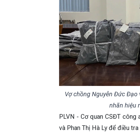
Vợ chồng Nguyễn Đức Đạo v
nhãn hiệu n
PLVN - Cơ quan CSĐT công a
và Phan Thị Hà Ly để điều tr