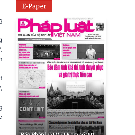
E-Paper
g
g
,
m
t
,
g
c
Báo Pháp luật Việt Nam số 201