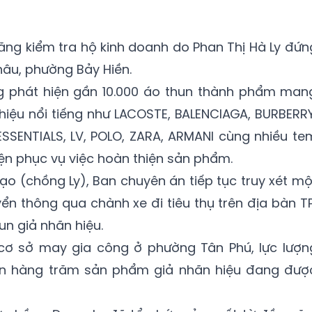
năng kiểm tra hộ kinh doanh do Phan Thị Hà Ly đứn
hâu, phường Bảy Hiền.
ng phát hiện gần 10.000 áo thun thành phẩm man
iệu nổi tiếng như LACOSTE, BALENCIAGA, BURBERRY
 ESSENTIALS, LV, POLO, ZARA, ARMANI cùng nhiều te
ện phục vụ việc hoàn thiện sản phẩm.
ạo (chồng Ly), Ban chuyên án tiếp tục truy xét mộ
n thông qua chành xe đi tiêu thụ trên địa bàn TP
un giả nhãn hiệu.
cơ sở may gia công ở phường Tân Phú, lực lượn
iện hàng trăm sản phẩm giả nhãn hiệu đang đượ