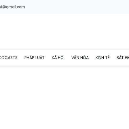
uat@gmail.com
ây sản xuất hơn 14.000 áo thun giả nhãn hiệu nổi tiếng tại TP H
ODCASTS
PHÁP LUẬT
XÃ HỘI
VĂN HÓA
KINH TẾ
BẤT Đ