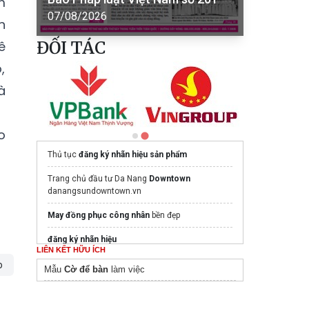
m
07/08/2026
n
ĐỐI TÁC
ê
,
à
o
Thủ tục
đăng ký nhãn hiệu sản phẩm
Trang chủ đầu tư Da Nang
Downtown
danangsundowntown.vn
May đồng phục công nhân​
bền đẹp
đăng ký nhãn hiệu
LIÊN KẾT HỮU ÍCH
Xưởng may
may đồng phục học sinh
o
Mẫu
Cờ để bàn
làm việc