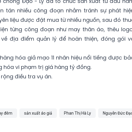
vợ chồng Đạo - Ly đã tổ chức sản xuất từ đầu nă
n tán nhiều công đoạn nhằm tránh sự phát hiệ
ên liệu được đặt mua từ nhiều nguồn, sau đó thu
iện từng công đoạn như may thân áo, thêu logo
về địa điểm quản lý để hoàn thiện, đóng gói v
 hàng hóa giả mạo 11 nhãn hiệu nổi tiếng được bả
g hóa vi phạm trị giá hàng tỷ đồng.
rộng điều tra vụ án.
ày đêm
sản xuất áo giả
Phan Thị Hà Ly
Nguyễn Đức Đạ