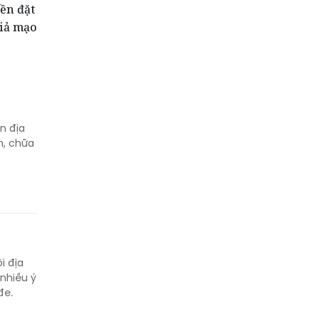
ền đặt
giả mạo
n địa
m, chữa
i địa
 nhiều ý
đe.