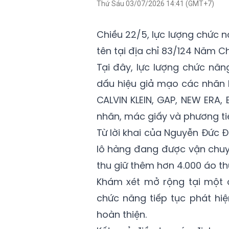
Thứ Sáu 03/07/2026 14:41 (GMT+7)
Chiều 22/5, lực lượng chức 
tên tại địa chỉ 83/124 Năm C
Tại đây, lực lượng chức nă
dấu hiệu giả mạo các nhãn h
CALVIN KLEIN, GAP, NEW ERA,
nhãn, mác giấy và phương ti
Từ lời khai của Nguyễn Đức Đ
lô hàng đang được vận chuyể
thu giữ thêm hơn 4.000 áo th
Khám xét mở rộng tại một 
chức năng tiếp tục phát h
hoàn thiện.