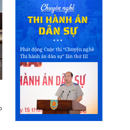
Phát động Cuộc thi “Chuyện nghề
Thi hành án dân sự” lần thứ III
o