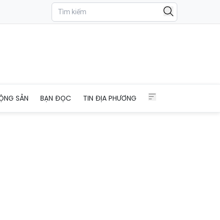
CM
ỘNG SẢN
BẠN ĐỌC
TIN ĐỊA PHƯƠNG