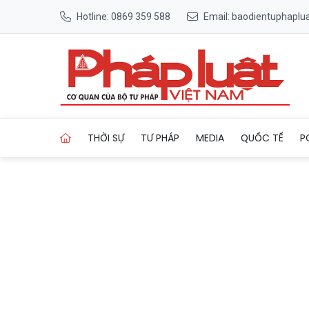
Hotline: 0869 359 588
Email: baodientuphapl
Trang chủ Phát hiện đường d
THỜI SỰ
TƯ PHÁP
MEDIA
QUỐC TẾ
P