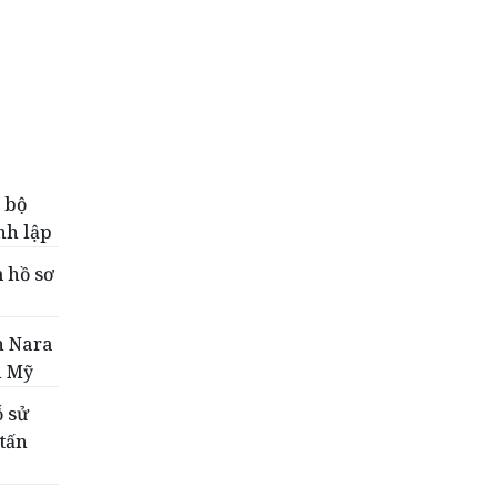
 bộ
nh lập
 hồ sơ
nh Nara
i Mỹ
ỗ sử
tấn