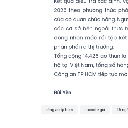
Kết quả điều tra xác định, 
2026 theo phương thức phâ
của cơ quan chức năng. Nguy
các cơ sở bên ngoài thực h
đóng nhãn mác rồi tập kết 
phân phối ra thị trường.
Tổng cộng 14.426 áo thun là
hộ tại Việt Nam, tổng số hàn
Công an TP HCM tiếp tục mở 
Bùi Yên
công an tp hcm
Lacoste giả
45 ng