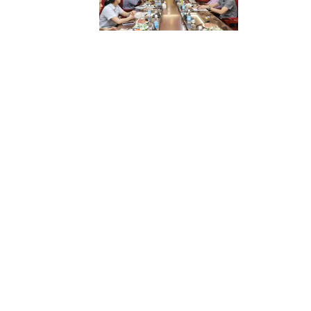
Nghi vấn sản phẩm ăn dặm HiPP có
Cục An toàn t
dặm HiPP Veget
thông báo thu 
Cảnh báo nguy cơ cháy nổ tại kho
(PLVN) - Trước 
hại nghiêm trọ
chặt biện pháp
cao điểm nắng