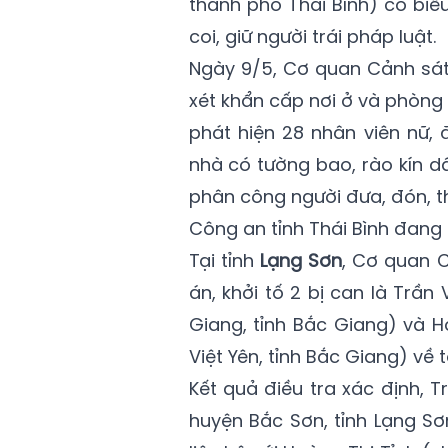
thành phố Thái Bình) có biể
coi, giữ người trái pháp luật.
Ngày 9/5, Cơ quan Cảnh sát 
xét khẩn cấp nơi ở và phòng
phát hiện 28 nhân viên nữ, 
nhà có tường bao, rào kín d
phân công người đưa, đón, th
Công an tỉnh Thái Bình đang 
Tại tỉnh
Lạng Sơn
, Cơ quan C
án, khởi tố 2 bị can là Trần 
Giang, tỉnh Bắc Giang) và Ho
Việt Yên, tỉnh Bắc Giang) về t
Kết quả điều tra xác định, 
huyện Bắc Sơn, tỉnh Lạng S