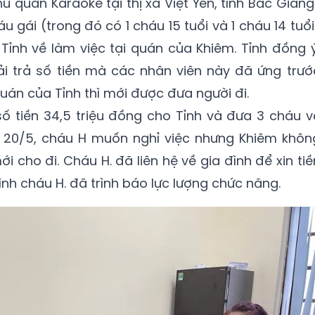
hủ quán Karaoke tại thị xã Việt Yên, tỉnh Bắc Giang
u gái (trong đó có 1 cháu 15 tuổi và 1 cháu 14 tuổi
Tỉnh về làm việc tại quán của Khiêm. Tỉnh đồng ý
ải trả số tiền mà các nhân viên này đã ứng trướ
quán của Tỉnh thì mới được đưa người đi.
ố tiền 34,5 triệu đồng cho Tỉnh và đưa 3 cháu v
y 20/5, cháu H muốn nghỉ việc nhưng Khiêm khôn
i cho đi. Cháu H. đã liên hệ về gia đình để xin tiề
nh cháu H. đã trình báo lực lượng chức năng.