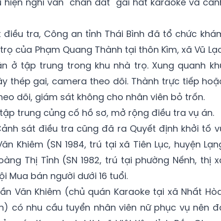
u hiện nghi vấn "chăn dắt" gái hát karaoke và can
điều tra, Công an tỉnh Thái Bình đã tổ chức khá
 trọ của Phạm Quang Thành tại thôn Kìm, xã Vũ Lạc
ăn ở tập trung trong khu nhà trọ. Xung quanh kh
ây thép gai, camera theo dõi. Thành trực tiếp hoặ
eo dõi, giám sát không cho nhân viên bỏ trốn.
tập trung củng cố hồ sơ, mở rộng điều tra vụ án.
ảnh sát điều tra cũng đã ra Quyết định khởi tố v
Văn Khiêm (SN 1984, trú tại xã Tiên Lục, huyện Lạn
àng Thị Tỉnh (SN 1982, trú tại phường Nếnh, thị x
ội Mua bán người dưới 16 tuổi.
Trần Văn Khiêm (chủ quán Karaoke tại xã Nhất Hòa
ơn) có nhu cầu tuyển nhân viên nữ phục vụ nên đ