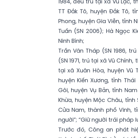
1984, đều trú tại xã Vũ Lạc, 
TT Đắk Tô, huyện Đắk Tô, tỉ
Phong, huyện Gia Viễn, tỉnh
Tuấn (SN 2006); Hà Ngọc Kiê
Ninh Bình;
Trần Văn Tháp (SN 1986, trú
(SN 1971, trú tại xã Vũ Chính
tại xã Xuân Hòa, huyện Vũ T
huyện Kiến Xương, tỉnh Thái 
Gôi, huyện Vụ Bản, tỉnh Nam
Khừa, huyện Mộc Châu, tỉnh 
Cửa Nam, thành phố Vinh, t
người”; “Giữ người trái pháp l
Trước đó, Công an phát hiệ