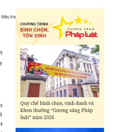
Điều tra
n
e
Quy chế bình chọn, vinh danh và
a
khen thưởng “Gương sáng Pháp
4
luật” năm 2026
N