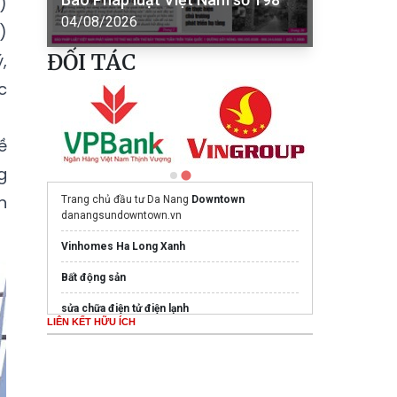
)
04/08/2026
)
ĐỐI TÁC
,
c
ề
g
n
Trang chủ đầu tư Da Nang
Downtown
danangsundowntown.vn
Vinhomes Ha Long Xanh
Bất động sản
sửa chữa điện tử điện lạnh
LIÊN KẾT HỮU ÍCH
Ghế Massage PoongSan chính hãng
poongsankorea.vn
Mua nước hoa chính hãng tại
Tprofumo.com