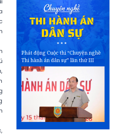
i
a
c
h
n
Phát động Cuộc thi “Chuyện nghề
Thi hành án dân sự” lần thứ III
ú
,
n
g
g
n
,