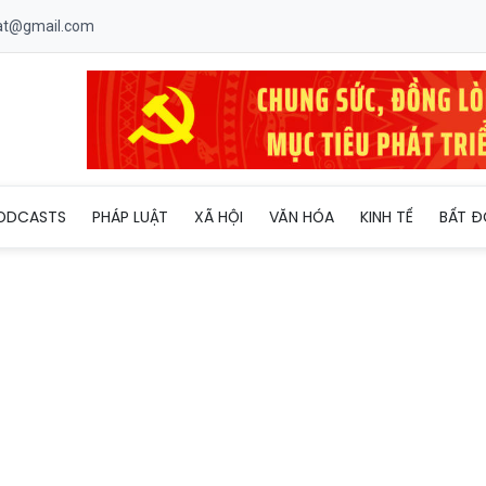
uat@gmail.com
ây ép các cô gái trẻ làm phục vụ tại quán karaoke ở Thái Bình, L
ODCASTS
PHÁP LUẬT
XÃ HỘI
VĂN HÓA
KINH TẾ
BẤT Đ