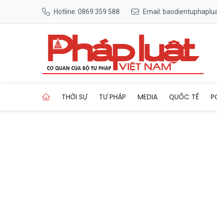
Hotline: 0869 359 588
Email: baodientuphapl
Trang chủ Phát hiện đường d
THỜI SỰ
TƯ PHÁP
MEDIA
QUỐC TẾ
P