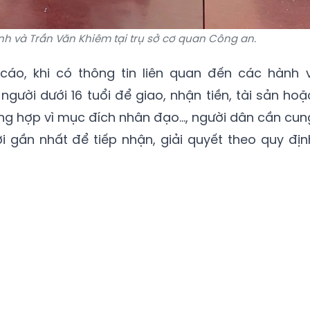
nh và Trần Văn Khiêm tại trụ sở cơ quan Công an.
áo, khi có thông tin liên quan đến các hành v
gười dưới 16 tuổi để giao, nhận tiền, tài sản hoặ
rường hợp vì mục đích nhân đạo…, người dân cần cun
 gần nhất để tiếp nhận, giải quyết theo quy địn