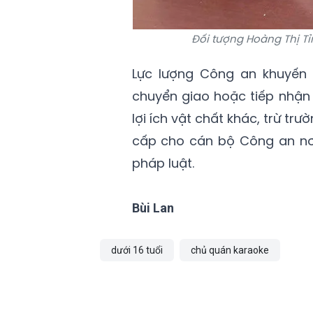
Đối tượng Hoàng Thị Tỉ
Lực lượng Công an khuyến c
chuyển giao hoặc tiếp nhận n
lợi ích vật chất khác, trừ t
cấp cho cán bộ Công an nơi
pháp luật.
Bùi Lan
dưới 16 tuổi
chủ quán karaoke