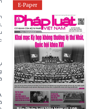
h
E-Paper
m
,
u
c
ụ
g
ã
,
ã
Báo Pháp luật Việt Nam số 198