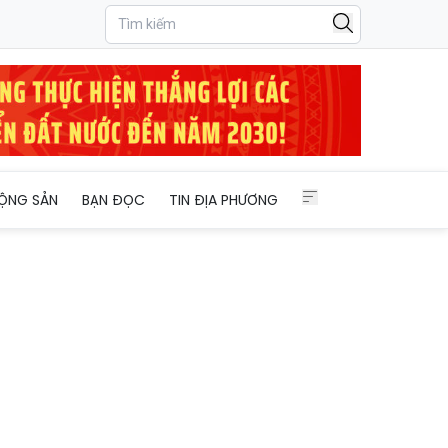
ạng Sơn
ỘNG SẢN
BẠN ĐỌC
TIN ĐỊA PHƯƠNG