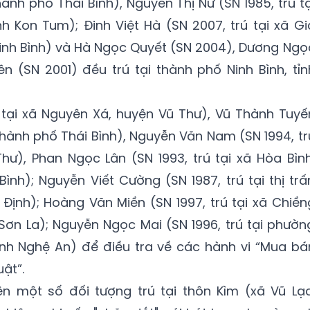
thành phố Thái Bình), Nguyễn Thị Nữ (SN 1985, trú tạ
nh Kon Tum); Đinh Việt Hà (SN 2007, trú tại xã Gi
 Ninh Bình) và Hà Ngọc Quyết (SN 2004), Dương Ngọ
n (SN 2001) đều trú tại thành phố Ninh Bình, tỉn
 tại xã Nguyên Xá, huyện Vũ Thư), Vũ Thành Tuyế
, thành phố Thái Bình), Nguyễn Văn Nam (SN 1994, tr
hư), Phan Ngọc Lân (SN 1993, trú tại xã Hòa Bình
Bình); Nguyễn Viết Cường (SN 1987, trú tại thị trấ
 Định); Hoàng Văn Miền (SN 1997, trú tại xã Chiền
Sơn La); Nguyễn Ngọc Mai (SN 1996, trú tại phườn
ỉnh Nghệ An) để điều tra về các hành vi “Mua bá
uật”.
n một số đối tượng trú tại thôn Kìm (xã Vũ Lạc