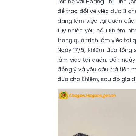
liên hệ với Hoàng Thị Tỉnh (c
để trao đổi về việc đưa 3 chá
đang làm việc tại quán của 
tuy nhiên yêu cầu Khiêm ph
trong quá trình làm việc tại 
Ngày 17/5, Khiêm đưa tổng s
làm việc tại quán. Đến ngà
đồng ý và yêu cầu trả tiền mớ
đưa cho Khiêm, sau đó gia đì