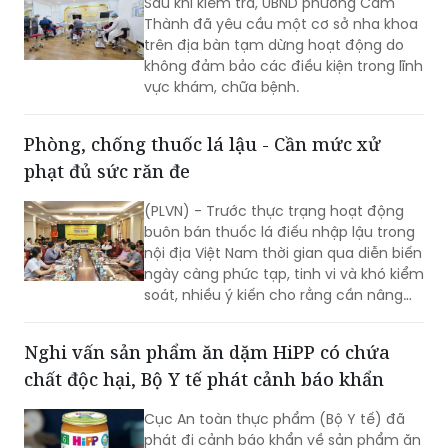
Sau khi kiểm tra, UBND phường Cẩm
Thành đã yêu cầu một cơ sở nha khoa
trên địa bàn tạm dừng hoạt động do
không đảm bảo các điều kiện trong lĩnh
vực khám, chữa bệnh.
Phòng, chống thuốc lá lậu - Cần mức xử
phạt đủ sức răn đe
(PLVN) - Trước thực trạng hoạt động
buôn bán thuốc lá điếu nhập lậu trong
nội địa Việt Nam thời gian qua diễn biến
ngày càng phức tạp, tinh vi và khó kiểm
soát, nhiều ý kiến cho rằng cần nâng
mức xử phạt vi phạm hành chính nhằm
tăng tính răn đe.
Nghi vấn sản phẩm ăn dặm HiPP có chứa
chất độc hại, Bộ Y tế phát cảnh báo khẩn
Cục An toàn thực phẩm (Bộ Y tế) đã
phát đi cảnh báo khẩn về sản phẩm ăn