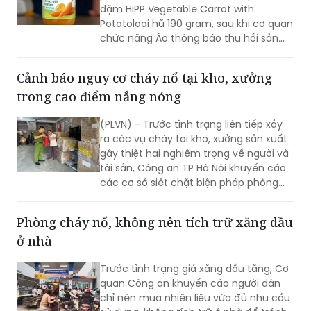
dặm HiPP Vegetable Carrot with
Potatoloại hũ 190 gram, sau khi cơ quan
chức năng Áo thông báo thu hồi sản
phẩm do nghi ngờ có chứa chất độc
hại.
Cảnh báo nguy cơ cháy nổ tại kho, xưởng
trong cao điểm nắng nóng
(PLVN) - Trước tình trạng liên tiếp xảy
ra các vụ cháy tại kho, xưởng sản xuất
gây thiệt hại nghiêm trọng về người và
tài sản, Công an TP Hà Nội khuyến cáo
các cơ sở siết chặt biện pháp phòng
cháy, chữa cháy, nhất là trong bối cảnh
miền Bắc bước vào cao điểm nắng
Phòng cháy nổ, không nên tích trữ xăng dầu
nóng, nhu cầu sử dụng điện tăng cao.
ở nhà
Trước tình trạng giá xăng dầu tăng, Cơ
quan Công an khuyến cáo người dân
chỉ nên mua nhiên liệu vừa đủ nhu cầu