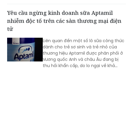
mạng xã hội tại Việt Nam.
Yêu cầu ngừng kinh doanh sữa Aptamil
nhiễm độc tố trên các sàn thương mại điện
tử
Liên quan đến một số lô sữa công thức
dành cho trẻ sơ sinh và trẻ nhỏ của
thương hiệu Aptamil được phân phối ở
Vương quốc Anh và châu Âu đang bị
thu hồi khẩn cấp, do lo ngại về khả
năng chứa độc tố, Cục An toàn thực
phẩm cảnh báo người tiêu dùng không
sử dụng và đề nghị ngưng kinh doanh,
gỡ bỏ thông tin sản phẩm trên các sàn
thương mại điện tử.