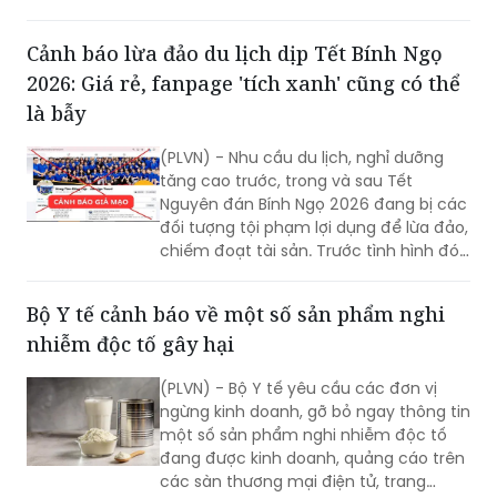
đúng với hồ sơ công bố.
Cảnh báo lừa đảo du lịch dịp Tết Bính Ngọ
2026: Giá rẻ, fanpage 'tích xanh' cũng có thể
là bẫy
(PLVN) - Nhu cầu du lịch, nghỉ dưỡng
tăng cao trước, trong và sau Tết
Nguyên đán Bính Ngọ 2026 đang bị các
đối tượng tội phạm lợi dụng để lừa đảo,
chiếm đoạt tài sản. Trước tình hình đó,
Bộ Công an đã phát đi cảnh báo, đề
nghị các tổ chức, cá nhân và người dân
Bộ Y tế cảnh báo về một số sản phẩm nghi
nâng cao tinh thần cảnh giác, chủ
nhiễm độc tố gây hại
động phòng ngừa.
(PLVN) - Bộ Y tế yêu cầu các đơn vị
ngừng kinh doanh, gỡ bỏ ngay thông tin
một số sản phẩm nghi nhiễm độc tố
đang được kinh doanh, quảng cáo trên
các sàn thương mại điện tử, trang