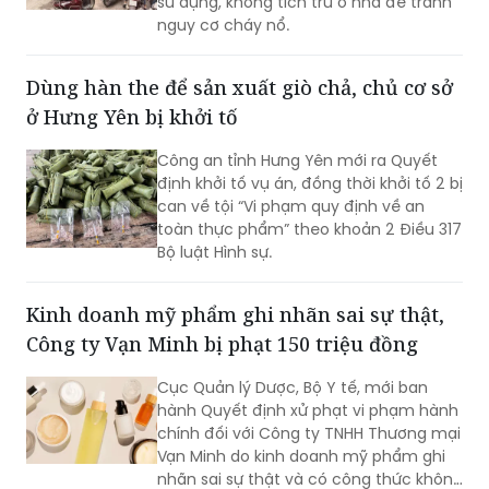
sử dụng, không tích trữ ở nhà để tránh
nguy cơ cháy nổ.
Dùng hàn the để sản xuất giò chả, chủ cơ sở
ở Hưng Yên bị khởi tố
Công an tỉnh Hưng Yên mới ra Quyết
định khởi tố vụ án, đồng thời khởi tố 2 bị
can về tội “Vi phạm quy định về an
toàn thực phẩm” theo khoản 2 Điều 317
Bộ luật Hình sự.
Kinh doanh mỹ phẩm ghi nhãn sai sự thật,
Công ty Vạn Minh bị phạt 150 triệu đồng
Cục Quản lý Dược, Bộ Y tế, mới ban
hành Quyết định xử phạt vi phạm hành
chính đối với Công ty TNHH Thương mại
Vạn Minh do kinh doanh mỹ phẩm ghi
nhãn sai sự thật và có công thức không