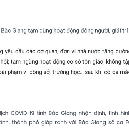
 Bắc Giang tạm dừng hoạt động đông người, giải trí
g yêu cầu các cơ quan, đơn vị nhà nước tăng cườn
 hội; tạm ngừng hoạt động cơ sở tôn giáo; không tậ
goài phạm vi công sở, trường học… sau khi có ca mắ
ch COVID-19 tỉnh Bắc Giang nhận định, tình hìn
tỉnh, thành phố giáp ranh với Bắc Giang số ca F