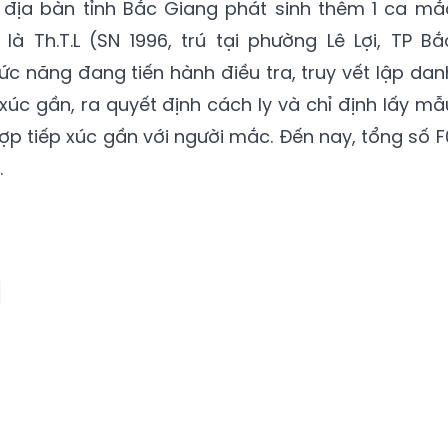
n địa bàn tỉnh Bắc Giang phát sinh thêm 1 ca mắ
à Th.T.L (SN 1996, trú tại phường Lê Lợi, TP Bắ
ức năng đang tiến hành điều tra, truy vết lập dan
xúc gần, ra quyết định cách ly và chỉ định lấy mẫ
ợp tiếp xúc gần với người mắc. Đến nay, tổng số F
.