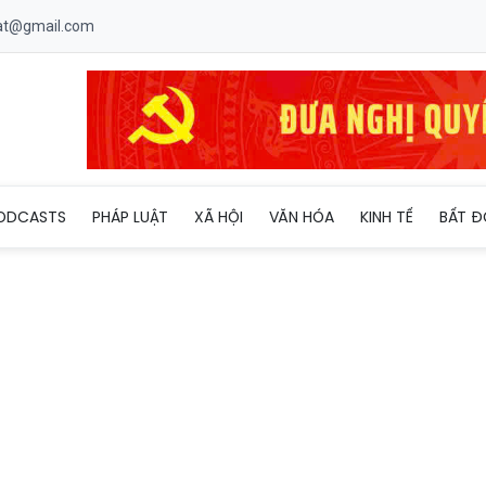
uat@gmail.com
VID-19 mới, Bắc Giang tạm dừng hoạt động đông người, giải trí n
ODCASTS
PHÁP LUẬT
XÃ HỘI
VĂN HÓA
KINH TẾ
BẤT Đ