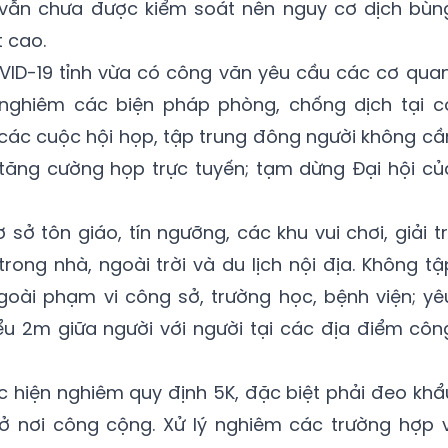
 vẫn chưa được kiểm soát nên nguy cơ dịch bùn
t cao.
VID-19 tỉnh vừa có công văn yêu cầu các cơ quan
 nghiêm các biện pháp phòng, chống dịch tại c
a các cuộc hội họp, tập trung đông người không cầ
, tăng cường họp trực tuyến; tạm dừng Đại hội củ
 tôn giáo, tín ngưỡng, các khu vui chơi, giải trí
rong nhà, ngoài trời và du lịch nội địa. Không tậ
ngoài phạm vi công sở, trường học, bệnh viện; yê
ểu 2m giữa người với người tại các địa điểm côn
 hiện nghiêm quy định 5K, đặc biệt phải đeo khẩ
 ở nơi công cộng. Xử lý nghiêm các trường hợp v