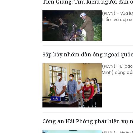
Tiền Giang: Tìm kiếm người đàn ô
(PLVN) - Vừa l
hiểm và dép sa
Sập bẫy nhóm đàn ông ngoại quốc,
(PLVN) - Bị cáo
Minh) cùng đồ
Công an Hải Phòng phát hiện vụ mu
(PLVN) - Ngày 