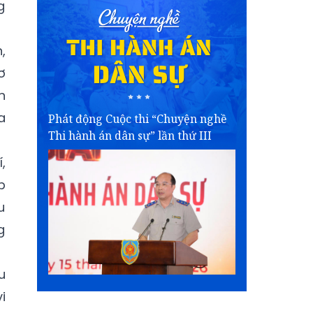
g
,
ơ
n
a
Phát động Cuộc thi “Chuyện nghề
Thi hành án dân sự” lần thứ III
,
p
u
g
u
i