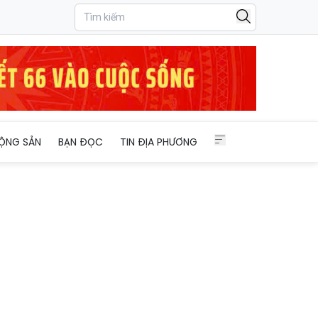
goài trời
ỘNG SẢN
BẠN ĐỌC
TIN ĐỊA PHƯƠNG