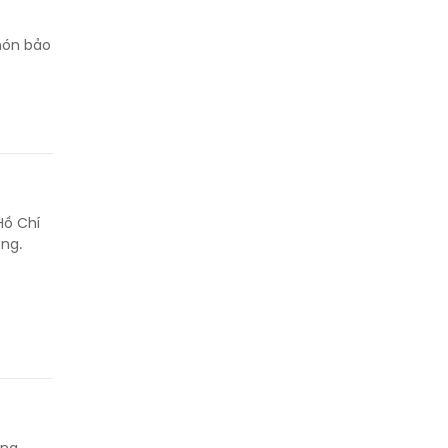
 nón bảo
Hồ Chí
ng.
ng,