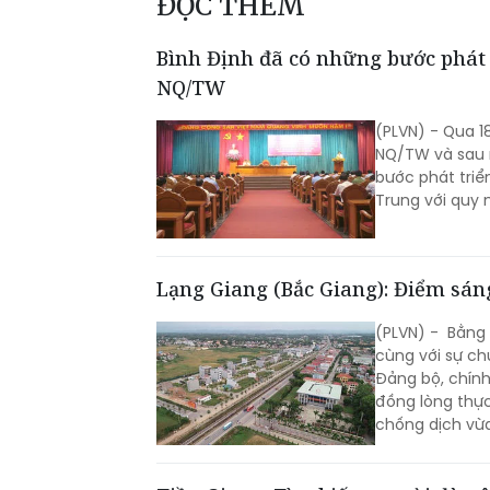
ĐỌC THÊM
Bình Định đã có những bước phát 
NQ/TW
(PLVN) - Qua 1
NQ/TW và sau n
bước phát triể
Trung với quy 
Lạng Giang (Bắc Giang): Điểm sáng
(PLVN) - Bằng s
cùng với sự ch
Đảng bộ, chính
đồng lòng thực 
chống dịch vừa