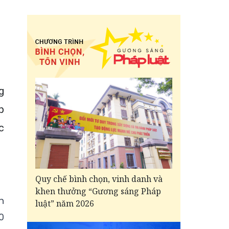
g
p
c
Quy chế bình chọn, vinh danh và
khen thưởng “Gương sáng Pháp
h
luật” năm 2026
0