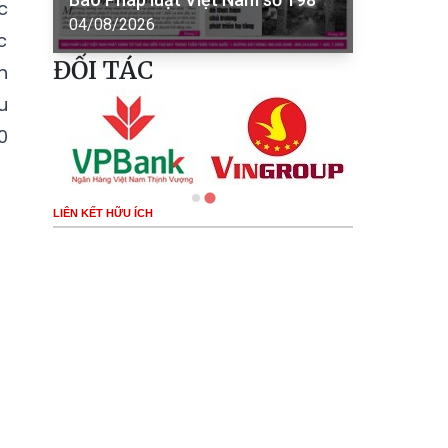
c
04/08/2026
c
ĐỐI TÁC
h
u
0
LIÊN KẾT HỮU ÍCH