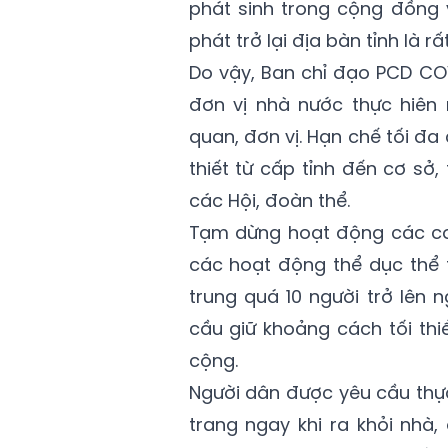
phát sinh trong cộng đồng
phát trở lại địa bàn tỉnh là rấ
Do vậy, Ban chỉ đạo PCD CO
đơn vị nhà nước thực hiên
quan, đơn vị. Hạn chế tối đ
thiết từ cấp tỉnh đến cơ sở
các Hội, đoàn thể.
Tạm dừng hoạt động các cơ sở
các hoạt động thể dục thể t
trung quá 10 người trở lên 
cầu giữ khoảng cách tối thi
cộng.
Người dân được yêu cầu thực
trang ngay khi ra khỏi nhà,