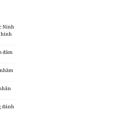
ốc Ninh
 hình
ểm đảm
… nhầm
 nhân
g đánh