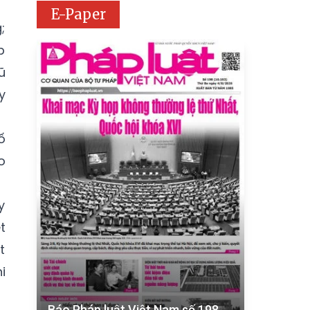
E-Paper
;
p
ũ
y
ố
o
y
t
t
i
Báo Pháp luật Việt Nam số 198