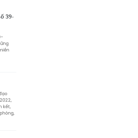
ố 39-
9-
hững
 miền
 đạo
 2022,
 kết,
 phòng,