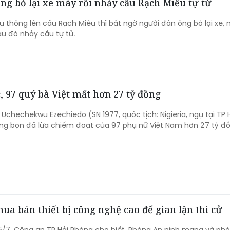
ng bỏ lại xe máy rồi nhảy cầu Rạch Miễu tự tử
ưu thông lên cầu Rạch Miễu thì bất ngờ người đàn ông bỏ lại xe,
u đó nhảy cầu tự tử.
 97 quý bà Việt mất hơn 27 tỷ đồng
 Uchechekwu Ezechiedo (SN 1977, quốc tịch: Nigieria, ngụ tại TP 
ng bọn đã lừa chiếm đoạt của 97 phụ nữ Việt Nam hơn 27 tỷ đồ
a bán thiết bị công nghệ cao để gian lận thi cử
5/7, Công an TP Hải Phòng cho biết, Phòng An ninh mạng và phò