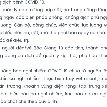
 dịch bệnh COVID-19.
quản lý các trường hợp sốt, ho trong cộng đồng
ng ngay các biện pháp phòng, chống dịch phù hợ
phương. Cán bộ, công chức, viên chức, lực lượng v
c biểu hiện ho, sốt, khó thở phải báo ngay cán bộ 
c để điều trị.
 người đến/về Bắc Giang từ các tỉnh, thành ph
g đang có dịch để quản lý kịp thời, phù hợp the
trường hợp nghi nhiễm COVID-19 chưa rõ nguồn lâ
đến ca nghi nhiễm: Thực hiện truy vết nhanh, triệ
ẩn trương khoanh vùng diện rộng, tập trung xé
át hiện các ca nghi nhiễm, khu nào có ca ngh
ỏa chặt chẽ theo quy định.