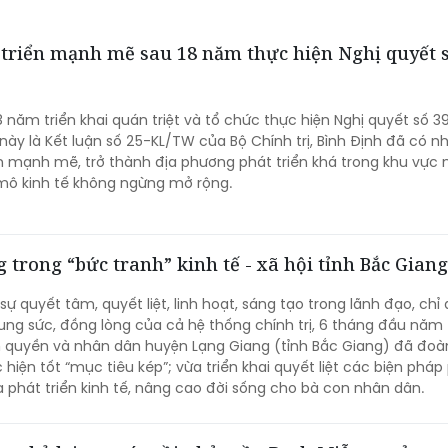
triển mạnh mẽ sau 18 năm thực hiện Nghị quyết s
8 năm triển khai quán triệt và tổ chức thực hiện Nghị quyết số 3
ày là Kết luận số 25-KL/TW của Bộ Chính trị, Bình Định đã có n
n mạnh mẽ, trở thành địa phương phát triển khá trong khu vực
mô kinh tế không ngừng mở rộng.
 trong “bức tranh” kinh tế - xã hội tỉnh Bắc Giang
ự quyết tâm, quyết liệt, linh hoạt, sáng tạo trong lãnh đạo, chỉ
ung sức, đồng lòng của cả hệ thống chính trị, 6 tháng đầu năm
 quyền và nhân dân huyện Lạng Giang (tỉnh Bắc Giang) đã đoàn
hiện tốt “mục tiêu kép”; vừa triển khai quyết liệt các biện pháp
 phát triển kinh tế, nâng cao đời sống cho bà con nhân dân.