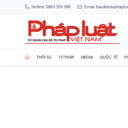
Hotline: 0869 359 588
Email: baodientuphapl
Trang chủ Phát hiện 1 ca CO
THỜI SỰ
TƯ PHÁP
MEDIA
QUỐC TẾ
P