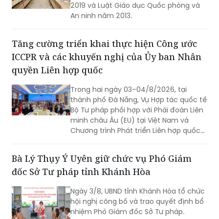
2019 và Luật Giáo dục Quốc phòng và
An ninh năm 2013.
Tăng cường triển khai thực hiện Công ước
ICCPR và các khuyến nghị của Ủy ban Nhân
quyền Liên hợp quốc
Trong hai ngày 03–04/8/2026, tại
thành phố Đà Nẵng, Vụ Hợp tác quốc tế
Bộ Tư pháp phối hợp với Phái đoàn Liên
minh châu Âu (EU) tại Việt Nam và
Chương trình Phát triển Liên hợp quốc
(UNDP) tại Việt Nam tổ chức Hội thảo
về thực hiện các khuyến nghị của Ủy
Bà Lý Thụy Ý Uyên giữ chức vụ Phó Giám
ban Nhân quyền Liên hợp quốc đối với
đốc Sở Tư pháp tỉnh Khánh Hòa
Báo cáo định kỳ lần thứ tư của Việt
Nam về thực hiện Công ước quốc tế về
Ngày 3/8, UBND tỉnh Khánh Hòa tổ chức
các quyền dân sự và chính trị (ICCPR)
hội nghị công bố và trao quyết định bổ
và Hội nghị tập huấn về thực hiện Công
nhiệm Phó Giám đốc Sở Tư pháp.
ước ICCPR. Đây là chuỗi hoạt động