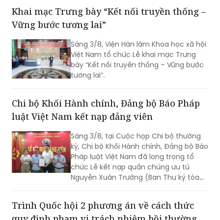
theo quy định của pháp luật. Đây là vụ
Khai mạc Trưng bày “Kết nối truyền thống –
án kinh doanh, thương mại có giá trị
Vững bước tương lai”
lớn, việc tổ chức thi hành kéo dài gần 3
năm do phát sinh nhiều khó khăn,
Sáng 3/8, Viện Hàn lâm Khoa học xã hội
vướng mắc.
Việt Nam tổ chức Lễ khai mạc Trưng
bày “Kết nối truyền thống – Vững bước
tương lai”.
Chi bộ Khối Hành chính, Đảng bộ Báo Pháp
luật Việt Nam kết nạp đảng viên
Sáng 3/8, tại Cuộc họp Chi bộ thường
kỳ, Chi bộ Khối Hành chính, Đảng bộ Báo
Pháp luật Việt Nam đã long trọng tổ
chức Lễ kết nạp quần chúng ưu tú
Nguyễn Xuân Trường (Ban Thư ký tòa
soạn) vào Đảng.
Trình Quốc hội 2 phương án về cách thức
quy định phạm vi trách nhiệm bồi thường