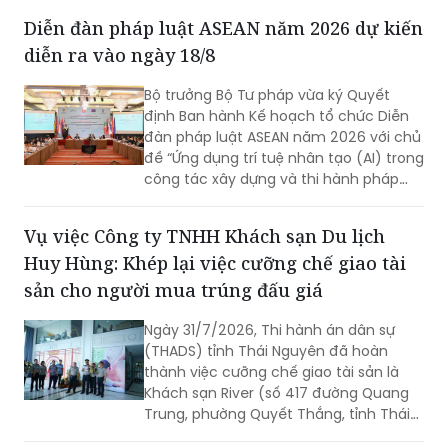
(sửa đổi) cần nghiên cứu quy định rõ
Diễn đàn pháp luật ASEAN năm 2026 dự kiến
việc xây dựng hệ sinh thái số quốc gia
diễn ra vào ngày 18/8
về phổ biến, giáo dục pháp luật.
Bộ trưởng Bộ Tư pháp vừa ký Quyết
định Ban hành Kế hoạch tổ chức Diễn
đàn pháp luật ASEAN năm 2026 với chủ
đề “Ứng dụng trí tuệ nhân tạo (AI) trong
công tác xây dựng và thi hành pháp
luật trong kỷ nguyên số”. Diễn đàn dự
kiến sẽ diễn ra vào ngày 18/8 tới.
Vụ việc Công ty TNHH Khách sạn Du lịch
Huy Hùng: Khép lại việc cưỡng chế giao tài
sản cho người mua trúng đấu giá
Ngày 31/7/2026, Thi hành án dân sự
(THADS) tỉnh Thái Nguyên đã hoàn
thành việc cưỡng chế giao tài sản là
Khách sạn River (số 417 đường Quang
Trung, phường Quyết Thắng, tỉnh Thái
Nguyên) cho người mua trúng đấu giá