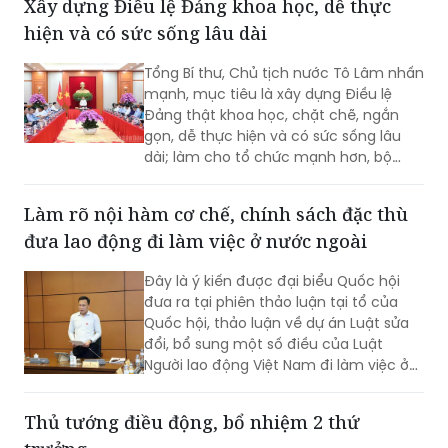
Xây dựng Điều lệ Đảng khoa học, dễ thực
hiện và có sức sống lâu dài
Tổng Bí thư, Chủ tịch nước Tô Lâm nhấn
mạnh, mục tiêu là xây dựng Điều lệ
Đảng thật khoa học, chặt chẽ, ngắn
gọn, dễ thực hiện và có sức sống lâu
dài; làm cho tổ chức mạnh hơn, bộ
máy thông suốt và trách nhiệm rõ hơn,
quyền lực được kiểm soát tốt hơn, chất
Làm rõ nội hàm cơ chế, chính sách đặc thù
lượng đảng viên và tổ chức cơ sở đảng
đưa lao động đi làm việc ở nước ngoài
cao hơn...
Đây là ý kiến được đại biểu Quốc hội
đưa ra tại phiên thảo luận tại tổ của
Quốc hội, thảo luận về dự án Luật sửa
đổi, bổ sung một số điều của Luật
Người lao động Việt Nam đi làm việc ở
nước ngoài theo hợp đồng.
Thủ tướng điều động, bổ nhiệm 2 thứ