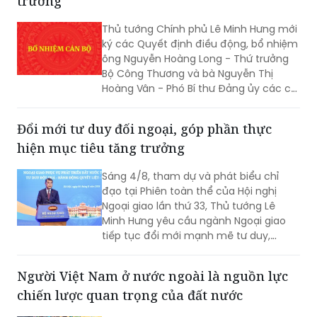
trưởng
Thủ tướng Chính phủ Lê Minh Hưng mới
ký các Quyết định điều động, bổ nhiệm
ông Nguyễn Hoàng Long - Thứ trưởng
Bộ Công Thương và bà Nguyễn Thị
Hoàng Vân - Phó Bí thư Đảng ủy các cơ
quan Đảng Trung ương, giữ chức Thứ
trưởng Bộ Ngoại giao.
Đổi mới tư duy đối ngoại, góp phần thực
hiện mục tiêu tăng trưởng
Sáng 4/8, tham dự và phát biểu chỉ
đạo tại Phiên toàn thể của Hội nghị
Ngoại giao lần thứ 33, Thủ tướng Lê
Minh Hưng yêu cầu ngành Ngoại giao
tiếp tục đổi mới mạnh mẽ tư duy,
phương thức triển khai công tác đối
ngoại theo hướng chủ động hơn, thực
Người Việt Nam ở nước ngoài là nguồn lực
chất hơn, đồng hành chặt chẽ hơn với
chiến lược quan trọng của đất nước
các Bộ, ngành, địa phương và cộng
đồng doanh nghiệp nhằm góp phần