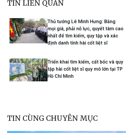
TIN LIÊN QUAN
Thủ tướng Lê Minh Hưng: Bằng
mọi giá, phải nỗ lực, quyết tâm cao
nhất để tìm kiếm, quy tập và xác
định danh tính hài cốt liệt sĩ
Triển khai tìm kiếm, cất bốc và quy
tập hài cốt liệt sĩ quy mô lớn tại TP
Hồ Chí Minh
TIN CÙNG CHUYÊN MỤC