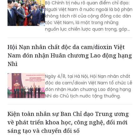
Bộ Chính trị nêu rõ quan điểm chỉ đạo:
thực hiện mục tiêu tăng trưởng 2 con
Người Việt Nam ở nước ngoài là bộ phận
số.
không tách rời của cộng đồng các dân
tộc Việt Nam, là một trong những
nguồn lực chiến lược quan trọng, góp
phần nâng cao sức mạnh tổng hợp
quốc gia; là cầu nối giữa Việt Nam với
Hội Nạn nhân chất độc da cam/dioxin Việt
thế giới...
Nam đón nhận Huân chương Lao động hạng
Nhì
Ngày 4/8, tại Hà Nội, Hội Nạn nhân chất
độc da cam/dioxin Việt Nam tổ chức Lễ
đón nhận Huân chương Lao động hạng
Nhì do Chủ tịch nước tặng thưởng.
Kiện toàn nhân sự Ban Chỉ đạo Trung ương
về phát triển khoa học, công nghệ, đổi mới
sáng tạo và chuyển đổi số