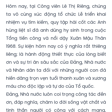
Hôm nay, tại Công viên Lê Thị Riêng, chúng
ta vô cùng xúc động tổ chức Lễ triển khai
nhiệm vụ tìm kiếm, quy tập hài cốt các Anh
hùng liệt sĩ đã anh dũng hy sinh trong cuộc
Tổng tiến công và nổi dậy Xuân Mậu Thân
1968. Sự kiện hôm nay có ý nghĩa rất thiêng
liêng; là hành động thiết thực của lòng biết
ơn và sự tri ân sâu sắc của Đảng, Nhà nước
và Nhân dân ta đối với những người con đã
hiến dâng trọn vẹn tuổi thanh xuân và xương
máu cho độc lập và tự do của Tổ quốc.
Đảng, Nhà nước luôn coi trọng công tác đền
ơn, đáp nghĩa, chăm lo đời sống vật chất và
tinh thần người có công với cách mạng,