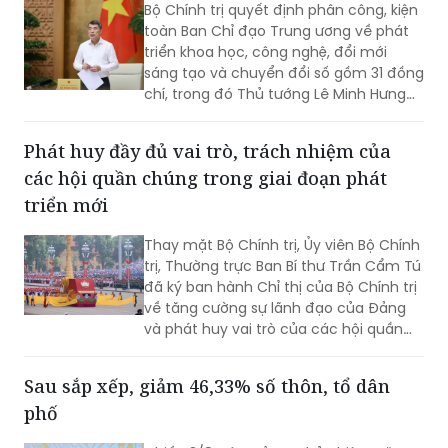
Bộ Chính trị quyết định phân công, kiện
toàn Ban Chỉ đạo Trung ương về phát
triển khoa học, công nghệ, đổi mới
sáng tạo và chuyển đổi số gồm 31 đồng
chí, trong đó Thủ tướng Lê Minh Hưng
làm Trưởng Ban.
Phát huy đầy đủ vai trò, trách nhiệm của
các hội quần chúng trong giai đoạn phát
triển mới
Thay mặt Bộ Chính trị, Ủy viên Bộ Chính
trị, Thường trực Ban Bí thư Trần Cẩm Tú
đã ký ban hành Chỉ thị của Bộ Chính trị
về tăng cường sự lãnh đạo của Đảng
và phát huy vai trò của các hội quần
chúng trong giai đoạn phát triển mới
(Chỉ thị số 11-CT/TW)
Sau sắp xếp, giảm 46,33% số thôn, tổ dân
phố