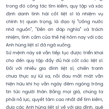
trong đó công tác tìm kiếm, quy tập và xác
định danh tính hài cốt liệt sĩ là nhiệm vụ
chính trị quan trọng, là đạo lý "Uống nước
nhớ nguồn", "Đền ơn đáp nghĩa" và trách
nhiệm, tình cảm của thế hệ hôm nay với các
Anh hùng liệt sĩ đã ngã xuống.
Sứ mệnh này sẽ vẫn tiếp tục được triển khai
cho đến quy tập đầy đủ hài cốt các liệt sĩ.
Đối với nhiều gia đình liệt sĩ, chiến tranh
chưa thực sự lùi xa, nỗi đau mất mát vẫn
hiện hữu khi họ vẫn ngày đêm ngóng trông
tin tức người thân. Bằng mọi giá, chúng ta
phải nỗ lực, quyết tâm cao nhất để tìm kiếm,
đưa các Anh hùng liệt sĩ về với gia đình, quê