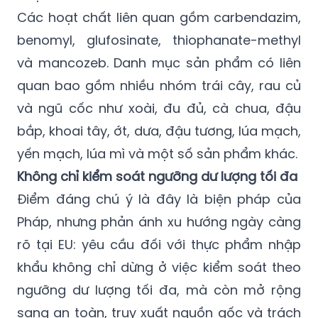
Các hoạt chất liên quan gồm carbendazim,
benomyl, glufosinate, thiophanate-methyl
và mancozeb. Danh mục sản phẩm có liên
quan bao gồm nhiều nhóm trái cây, rau củ
và ngũ cốc như xoài, đu đủ, cà chua, đậu
bắp, khoai tây, ớt, dưa, đậu tương, lúa mạch,
yến mạch, lúa mì và một số sản phẩm khác.
Không chỉ kiểm soát ngưỡng dư lượng tối đa
Điểm đáng chú ý là đây là biện pháp của
Pháp, nhưng phản ánh xu hướng ngày càng
rõ tại EU: yêu cầu đối với thực phẩm nhập
khẩu không chỉ dừng ở việc kiểm soát theo
ngưỡng dư lượng tối đa, mà còn mở rộng
sang an toàn, truy xuất nguồn gốc và trách