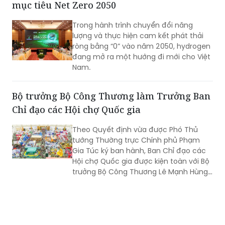
mục tiêu Net Zero 2050
thể chế, tăng tính dự báo và thống
nhất trong áp dụng pháp luật sẽ tạo
Trong hành trình chuyển đổi năng
điều kiện cho hoạt động sản xuất, kinh
lượng và thực hiện cam kết phát thải
doanh phát triển bền vững.
ròng bằng “0” vào năm 2050, hydrogen
đang mở ra một hướng đi mới cho Việt
Nam.
Bộ trưởng Bộ Công Thương làm Trưởng Ban
Chỉ đạo các Hội chợ Quốc gia
Theo Quyết định vừa được Phó Thủ
tướng Thường trực Chính phủ Phạm
Gia Túc ký ban hành, Ban Chỉ đạo các
Hội chợ Quốc gia được kiện toàn với Bộ
trưởng Bộ Công Thương Lê Mạnh Hùng
giữ cương vị Trưởng Ban.