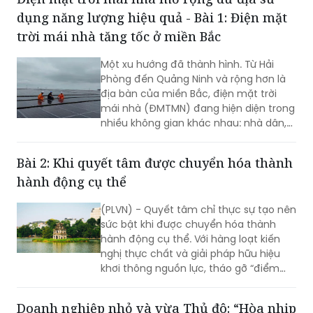
dụng năng lượng hiệu quả - Bài 1: Điện mặt
trời mái nhà tăng tốc ở miền Bắc
Một xu hướng đã thành hình. Từ Hải
Phòng đến Quảng Ninh và rộng hơn là
địa bàn của miền Bắc, điện mặt trời
mái nhà (ĐMTMN) đang hiện diện trong
nhiều không gian khác nhau: nhà dân,
cơ sở sản xuất, nhà máy, khu công
nghiệp và quan trọng hơn, các hệ
Bài 2: Khi quyết tâm được chuyển hóa thành
thống đã vận hành đang chứng minh
hành động cụ thể
được giá trị thực tế…
(PLVN) - Quyết tâm chỉ thực sự tạo nên
sức bật khi được chuyển hóa thành
hành động cụ thể. Với hàng loạt kiến
nghị thực chất và giải pháp hữu hiệu
khơi thông nguồn lực, tháo gỡ “điểm
nghẽn” về đầu tư, đất đai, hạ tầng và
môi trường kinh doanh (KD), hy vọng Hà
Doanh nghiệp nhỏ và vừa Thủ đô: “Hòa nhịp
Nội sẽ tạo nền tảng để mở rộng không