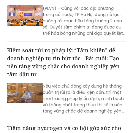
(PLVN) - Cùng với các địa phương
trong cả nước, TP Hà Nội đang nỗ lực,
hướng tới mục tiêu tăng trưởng 2 con
số. Quyết tâm chính trị đang được cụ
thể hóa bằng những chỉ đạo quyết liệt,
hành động đồng bộ và tinh thần dám
nghĩ, dám làm. Đây chính là những
Kiểm soát rủi ro pháp lý: “Tấm khiên” để
động lực quan trọng để TP khơi dậy
doanh nghiệp tự tin bứt tốc - Bài cuối: Tạo
khát vọng tăng trưởng, cũng là nền
tảng để Thủ đô phát huy mọi nguồn
nền tảng vững chắc cho doanh nghiệp yên
lực, tạo đà bứt phá trong giai đoạn
tâm đầu tư
phát triển mới…
Nếu việc chủ động xây dựng hệ thống
quản trị rủi ro là điều kiện cần, thì một
môi trường pháp lý ổn định, minh bạch
và thống nhất trong thực thi sẽ là nền
tảng vững chắc để doanh nghiệp yên
tâm đầu tư dài hạn. Cùng với nỗ lực
nâng cao năng lực tuân thủ từ phía
Tiềm năng hydrogen và cơ hội góp sức cho
doanh nghiệp, việc tiếp tục hoàn thiện