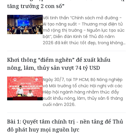
tăng trưởng 2 con số”
gian phát triển, hiện thực hóa mục tiêu
tăng trưởng cao và bền vững.
Với tinh thần “Chính sách mở đường -
AI tạo năng suất - Thương mại điện tử
mở rộng thị trường - Nguồn lực tạo sức
bật”, Diễn đàn Kinh tế Thủ đô năm
2026 đã kết thúc tốt đẹp, trong không
khí đổi mới, quyết tâm và khát vọng
phát triển mạnh mẽ của Thủ đô.
Khơi thông “điểm nghẽn” để xuất khẩu
nông, lâm, thủy sản vượt 74 tỷ USD
Ngày 30/7, tại TP HCM, Bộ Nông nghiệp
và Môi trường tổ chức Hội nghị với các
Hiệp hội ngành hàng nhằm thúc đẩy
xuất khẩu nông, lâm, thủy sản 6 tháng
cuối năm 2026.
Bài 1: Quyết tâm chính trị - nền tảng để Thủ
đô phát huy mọi nguồn lực