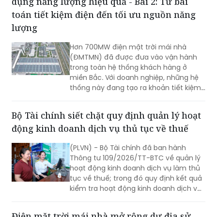
dụng năng lượng hiệu quả - Bài 2: Từ bài
toán tiết kiệm điện đến tối ưu nguồn năng
lượng
Hơn 700MW điện mặt trời mái nhà
(ĐMTMN) đã được đưa vào vận hành
trong toàn hệ thống khách hàng ở
miền Bắc. Với doanh nghiệp, những hệ
thống này đang tạo ra khoản tiết kiệm
hàng tỷ đồng mỗi tháng. Kết quả này
cho thấy Việt Nam có thể tích hợp
Bộ Tài chính siết chặt quy định quản lý hoạt
nhiều mục tiêu trong cái nhìn mới về sử
động kinh doanh dịch vụ thủ tục về thuế
dụng năng lượng hiệu quả.
(PLVN) - Bộ Tài chính đã ban hành
Thông tư 109/2026/TT-BTC về quản lý
hoạt động kinh doanh dịch vụ làm thủ
tục về thuế; trong đó quy định kết quả
kiểm tra hoạt động kinh doanh dịch vụ
làm thủ tục về thuế phải được công
khai trong 5 ngày làm việc.
Điện mặt trời mái nhà mở rộng dư địa sử