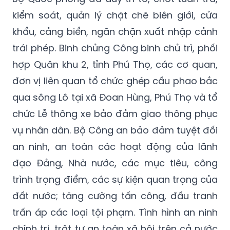
kiểm soát, quản lý chặt chẽ biên giới, cửa
khẩu, cảng biển, ngăn chặn xuất nhập cảnh
trái phép. Binh chủng Công binh chủ trì, phối
hợp Quân khu 2, tỉnh Phú Thọ, các cơ quan,
đơn vị liên quan tổ chức ghép cầu phao bắc
qua sông Lô tại xã Đoan Hùng, Phú Thọ và tổ
chức Lễ thông xe bảo đảm giao thông phục
vụ nhân dân. Bộ Công an bảo đảm tuyệt đối
an ninh, an toàn các hoạt động của lãnh
đạo Đảng, Nhà nước, các mục tiêu, công
trình trọng điểm, các sự kiện quan trọng của
đất nước; tăng cường tấn công, đấu tranh
trấn áp các loại tội phạm. Tình hình an ninh
chính trị, trật tự an toàn xã hội trên cả nước