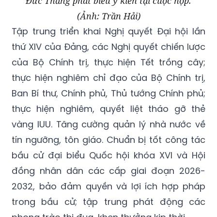
Đức Thắng phát biểu ý kiến tại cuộc họp.
(Ảnh: Trần Hải)
Tập trung triển khai Nghị quyết Đại hội lần
thứ XIV của Đảng, các Nghị quyết chiến lược
của Bộ Chính trị, thực hiện Tết trồng cây;
thực hiện nghiêm chỉ đạo của Bộ Chính trị,
Ban Bí thư, Chính phủ, Thủ tướng Chính phủ;
thực hiện nghiêm, quyết liệt tháo gỡ thẻ
vàng IUU. Tăng cường quản lý nhà nước về
tín ngưỡng, tôn giáo. Chuẩn bị tốt công tác
bầu cử đại biểu Quốc hội khóa XVI và Hội
đồng nhân dân các cấp giai đoạn 2026-
2032, bảo đảm quyền và lợi ích hợp pháp
trong bầu cử; tập trung phát động các