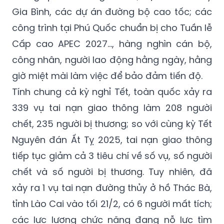
Gia Bình, các dự án đường bộ cao tốc; các
công trình tại Phú Quốc chuẩn bị cho Tuần lễ
Cấp cao APEC 2027..., hàng nghìn cán bộ,
công nhân, người lao động hằng ngày, hằng
giờ miệt mài làm việc để bảo đảm tiến độ.
Tính chung cả kỳ nghỉ Tết, toàn quốc xảy ra
339 vụ tai nạn giao thông làm 208 người
chết, 235 người bị thương; so với cùng kỳ Tết
Nguyên đán Ất Tỵ 2025, tai nạn giao thông
tiếp tục giảm cả 3 tiêu chí về số vụ, số người
chết và số người bị thương. Tuy nhiên, đã
xảy ra 1 vụ tai nạn đường thủy ở hồ Thác Bà,
tỉnh Lào Cai vào tối 21/2, có 6 người mất tích;
các lực lượng chức năng đang nỗ lực tìm