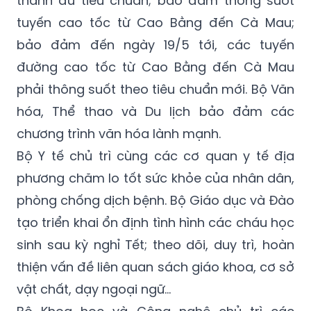
thành đủ tiêu chuẩn; bảo đảm thông suốt
tuyến cao tốc từ Cao Bằng đến Cà Mau;
bảo đảm đến ngày 19/5 tới, các tuyến
đường cao tốc từ Cao Bằng đến Cà Mau
phải thông suốt theo tiêu chuẩn mới. Bộ Văn
hóa, Thể thao và Du lịch bảo đảm các
chương trình văn hóa lành mạnh.
Bộ Y tế chủ trì cùng các cơ quan y tế địa
phương chăm lo tốt sức khỏe của nhân dân,
phòng chống dịch bệnh. Bộ Giáo dục và Đào
tạo triển khai ổn định tình hình các cháu học
sinh sau kỳ nghỉ Tết; theo dõi, duy trì, hoàn
thiện vấn đề liên quan sách giáo khoa, cơ sở
vật chất, dạy ngoại ngữ…