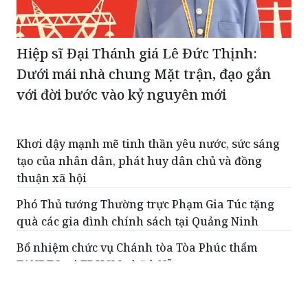
Hiệp sĩ Đại Thánh giá Lê Đức Thịnh:
Dưới mái nhà chung Mặt trận, đạo gắn
với đời bước vào kỷ nguyên mới
Khơi dậy mạnh mẽ tinh thần yêu nước, sức sáng
tạo của nhân dân, phát huy dân chủ và đồng
thuận xã hội
Phó Thủ tướng Thường trực Phạm Gia Túc tặng
quà các gia đình chính sách tại Quảng Ninh
Bổ nhiệm chức vụ Chánh tòa Tòa Phúc thẩm
TANDTC tại TP.HCM và Đà Nẵng
BÁO CHÍ PHẢI LÀ "TẤM KHIÊN" BẢO VỆ NỀN TẢNG