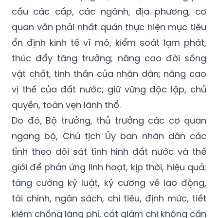
cầu các cấp, các ngành, địa phương, cơ
quan vẫn phải nhất quán thực hiện mục tiêu
ổn định kinh tế vĩ mô, kiểm soát lạm phát,
thúc đẩy tăng trưởng; nâng cao đời sống
vật chất, tinh thần của nhân dân; nâng cao
vị thế của đất nước; giữ vững độc lập, chủ
quyền, toàn vẹn lãnh thổ.
Do đó, Bộ trưởng, thủ trưởng các cơ quan
ngang bộ, Chủ tịch Ủy ban nhân dân các
tỉnh theo dõi sát tình hình đất nước và thế
giới để phản ứng linh hoạt, kịp thời, hiệu quả;
tăng cường kỷ luật, kỷ cương về lao động,
tài chính, ngân sách, chi tiêu, định mức, tiết
kiệm chống lãng phí, cắt giảm chi không cần