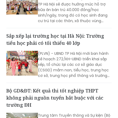
TP Hà Nội sẽ được hưởng mức hỗ trợ
bữa ăn bán trú 40.000 đồng/học
sinh/ngày, trong đó có học sinh đang
cư trú tại các thôn, xã thuộc vùng
đồng bào dân tộc thiểu số và miền núi
theo danh sách do cơ quan có thẩm
Sắp xếp lại trường học tại Hà Nội: Trường
quyền phê duyệt tại thời điểm xác định
tiểu học phải có tối thiểu 40 lớp
đối tượng thụ hưởng chính sách; học
sinh đang cư trú tại xã Minh Châu theo
(PLVN) - UBND TP Hà Nội mới ban hành
địa giới hành chính tại thời điểm Nghị
Kế hoạch 272/KH-UBND triển khai sắp
quyết số 84/2026/NQ-HĐND có hiệu
xếp, tổ chức lại các cơ sở giáo dục
lực thi hành.
(CSGD) mầm non, tiểu học, trung học
cơ sở, trung học phổ thông và trường
chuyên biệt công lập trên địa bàn.
Bộ GD&ĐT: Kết quả thi tốt nghiệp THPT
không phải nguồn tuyển bắt buộc với các
trường ĐH
Trung tâm Truyền thông và Sự kiện (Bộ