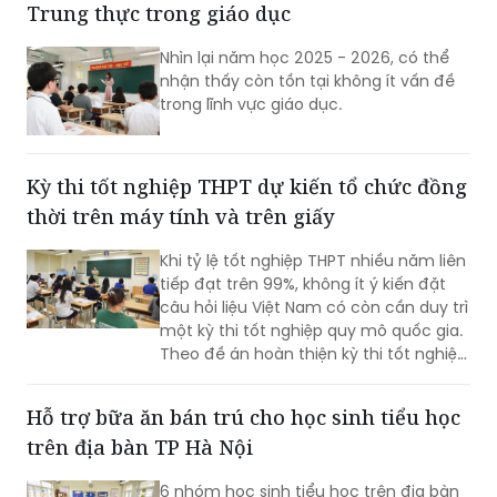
Trung thực trong giáo dục
THPT, bởi đây là kỳ thi đánh giá chuẩn
hóa đầu ra của giáo dục phổ thông và
Nhìn lại năm học 2025 - 2026, có thể
không thể bỏ trống.
nhận thấy còn tồn tại không ít vấn đề
trong lĩnh vực giáo dục.
Kỳ thi tốt nghiệp THPT dự kiến tổ chức đồng
thời trên máy tính và trên giấy
Khi tỷ lệ tốt nghiệp THPT nhiều năm liên
tiếp đạt trên 99%, không ít ý kiến đặt
câu hỏi liệu Việt Nam có còn cần duy trì
một kỳ thi tốt nghiệp quy mô quốc gia.
Theo đề án hoàn thiện kỳ thi tốt nghiệp
THPT của Bộ Giáo dục và Đào tạo
(GD&ĐT), cách tiếp cận này chưa phản
Hỗ trợ bữa ăn bán trú cho học sinh tiểu học
ánh đầy đủ vai trò của kỳ thi.
trên địa bàn TP Hà Nội
6 nhóm học sinh tiểu học trên địa bàn