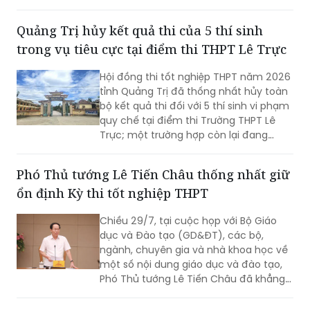
xây dựng môi trường học đường an
toàn, lành mạnh.
Quảng Trị hủy kết quả thi của 5 thí sinh
trong vụ tiêu cực tại điểm thi THPT Lê Trực
Hội đồng thi tốt nghiệp THPT năm 2026
tỉnh Quảng Trị đã thống nhất hủy toàn
bộ kết quả thi đối với 5 thí sinh vi phạm
quy chế tại điểm thi Trường THPT Lê
Trực; một trường hợp còn lại đang
được xin ý kiến Bộ Giáo dục và Đào tạo
để xử lý theo quy định.
Phó Thủ tướng Lê Tiến Châu thống nhất giữ
ổn định Kỳ thi tốt nghiệp THPT
Chiều 29/7, tại cuộc họp với Bộ Giáo
dục và Đào tạo (GD&ĐT), các bộ,
ngành, chuyên gia và nhà khoa học về
một số nội dung giáo dục và đào tạo,
Phó Thủ tướng Lê Tiến Châu đã khẳng
định rõ quan điểm của Chính phủ:
thống nhất giữ ổn định Kỳ thi tốt nghiệp