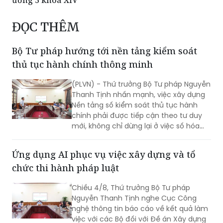
ĐỌC THÊM
Bộ Tư pháp hướng tới nền tảng kiểm soát
thủ tục hành chính thông minh
(PLVN) - Thứ trưởng Bộ Tư pháp Nguyễn
Thanh Tịnh nhấn mạnh, việc xây dựng
Nền tảng số kiểm soát thủ tục hành
chính phải được tiếp cận theo tư duy
mới, không chỉ dừng lại ở việc số hóa
các quy trình, biểu mẫu hay thay thế
một số thao tác thủ công bằng công
Ứng dụng AI phục vụ việc xây dựng và tổ
nghệ, mà phải hướng tới xây dựng một
chức thi hành pháp luật
nền tảng thực sự thông minh, chủ
động, dựa trên dữ liệu và tạo ra giá trị
Chiều 4/8, Thứ trưởng Bộ Tư pháp
gia tăng cho công tác quản lý nhà
Nguyễn Thanh Tịnh nghe Cục Công
nước.
nghệ thông tin báo cáo về kết quả làm
việc với các Bộ đối với Đề án Xây dựng