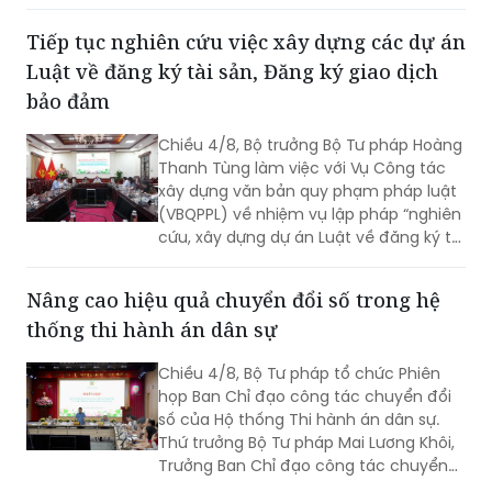
Tiếp tục nghiên cứu việc xây dựng các dự án
Luật về đăng ký tài sản, Đăng ký giao dịch
bảo đảm
Chiều 4/8, Bộ trưởng Bộ Tư pháp Hoàng
Thanh Tùng làm việc với Vụ Công tác
xây dựng văn bản quy phạm pháp luật
(VBQPPL) về nhiệm vụ lập pháp “nghiên
cứu, xây dựng dự án Luật về đăng ký tài
sản” và “rà soát, sửa đổi Luật Đăng ký
giao dịch bảo đảm”. Cùng dự có Thứ
Nâng cao hiệu quả chuyển đổi số trong hệ
trưởng Đặng Hoàng Oanh.
thống thi hành án dân sự
Chiều 4/8, Bộ Tư pháp tổ chức Phiên
họp Ban Chỉ đạo công tác chuyển đổi
số của Hộ thống Thi hành án dân sự.
Thứ trưởng Bộ Tư pháp Mai Lương Khôi,
Trưởng Ban Chỉ đạo công tác chuyển
đổi số của Hệ thống Thi hành án dân sự