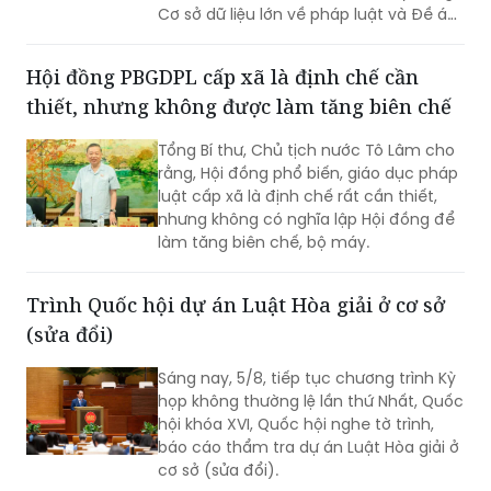
Cơ sở dữ liệu lớn về pháp luật và Đề án
Ứng dụng trí tuệ nhân tạo trong xây
dựng và tổ chức thi hành pháp luật
Hội đồng PBGDPL cấp xã là định chế cần
trình Thủ tướng Chính phủ.
thiết, nhưng không được làm tăng biên chế
Tổng Bí thư, Chủ tịch nước Tô Lâm cho
rằng, Hội đồng phổ biến, giáo dục pháp
luật cấp xã là định chế rất cần thiết,
nhưng không có nghĩa lập Hội đồng để
làm tăng biên chế, bộ máy.
Trình Quốc hội dự án Luật Hòa giải ở cơ sở
(sửa đổi)
Sáng nay, 5/8, tiếp tục chương trình Kỳ
họp không thường lệ lần thứ Nhất, Quốc
hội khóa XVI, Quốc hội nghe tờ trình,
báo cáo thẩm tra dự án Luật Hòa giải ở
cơ sở (sửa đổi).