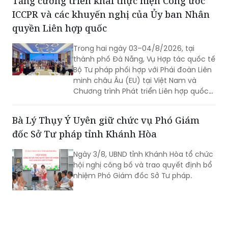
Tăng cường triển khai thực hiện Công ước
ICCPR và các khuyến nghị của Ủy ban Nhân
quyền Liên hợp quốc
Trong hai ngày 03–04/8/2026, tại
thành phố Đà Nẵng, Vụ Hợp tác quốc tế
Bộ Tư pháp phối hợp với Phái đoàn Liên
minh châu Âu (EU) tại Việt Nam và
Chương trình Phát triển Liên hợp quốc
(UNDP) tại Việt Nam tổ chức Hội thảo
về thực hiện các khuyến nghị của Ủy
Bà Lý Thụy Ý Uyên giữ chức vụ Phó Giám
ban Nhân quyền Liên hợp quốc đối với
đốc Sở Tư pháp tỉnh Khánh Hòa
Báo cáo định kỳ lần thứ tư của Việt
Nam về thực hiện Công ước quốc tế về
Ngày 3/8, UBND tỉnh Khánh Hòa tổ chức
các quyền dân sự và chính trị (ICCPR)
hội nghị công bố và trao quyết định bổ
và Hội nghị tập huấn về thực hiện Công
nhiệm Phó Giám đốc Sở Tư pháp.
ước ICCPR. Đây là chuỗi hoạt động
được triển khai trong khuôn khổ Dự án
“Tăng cường pháp luật và tư pháp tại
Việt Nam giai đoạn II” (EU JULE II), góp
phần nâng cao năng lực của các cơ