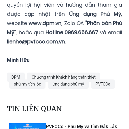
quyền lợi hội viên và hướng dẫn tham gia
được cập nhật trên
Ứng dụng Phú Mỹ
,
website
www.dpm.vn
, Zalo OA
"Phân bón Phú
Mỹ"
, hoặc qua
Hotline 0969.656.667
và email
lienhe@pvfcco.com.vn
.
Minh Hữu
DPM
Chương trình Khách hàng thân thiết
phú mỹ tích lộc
ứng dụng phú mỹ
PVFCCo
TIN LIÊN QUAN
PVFCCo - Phú Mỹ và tỉnh Đắk Lắk