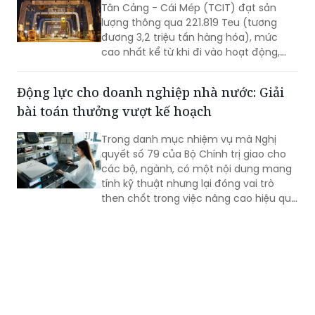
Tân Cảng - Cái Mép (TCIT) đạt sản
lượng thông qua 221.819 Teu (tương
đương 3,2 triệu tấn hàng hóa), mức
cao nhất kể từ khi đi vào hoạt động,
vượt kỷ lục được thiết lập vào tháng
8/2025. Kết quả này không chỉ đánh
Động lực cho doanh nghiệp nhà nước: Giải
dấu bước tăng trưởng về sản lượng mà
bài toán thưởng vượt kế hoạch
còn khẳng định năng lực vận hành, khả
năng thích ứng và chất lượng dịch vụ
Trong danh mục nhiệm vụ mà Nghị
của TCIT trong bối cảnh thị trường vận
quyết số 79 của Bộ Chính trị giao cho
tải biển và chuỗi cung ứng toàn cầu
các bộ, ngành, có một nội dung mang
còn nhiều biến động.
tính kỹ thuật nhưng lại đóng vai trò
then chốt trong việc nâng cao hiệu quả
hoạt động của doanh nghiệp nhà nước
(DNNN): xây dựng cơ chế thưởng theo
tỷ lệ đối với phần lợi nhuận vượt kế
hoạch.