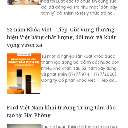
hóa tại Luật các tổ chức tín dụng sửa
đổi đã đóng vai trò như một "đòn bẩy
tâm lý" cải thiện rõ rệt ý thức trả nợ
của bên vay.
52 năm Khóa Việt - Tiệp: Giữ vững thương
hiệu Việt bằng chất lượng, đổi mới và khát
vọng vươn xa
Từ một xí nghiệp sản xuất khóa được
thành lập trong bối cảnh đất nước còn
nhiều khó khăn, sau 52 năm xây dựng
và phát triển (17/7/1974 - 17/7/2026),
Công ty Cổ phần Khóa Việt - Tiệp đã
trở thành một trong những doanh
nghiệp cơ khí tiêu biểu của Việt Nam.
Hành trình hơn nửa thế kỷ ấy không chỉ
là câu chuyện tăng trưởng của một
Ford Việt Nam khai trương Trung tâm đào
thương hiệu “quốc dân”, mà còn phản
tạo tại Hải Phòng
ánh sự bền bỉ của doanh nghiệp Việt
trong quá trình đổi mới, hội nhập và
Sau khi hoàn thiện hệ thống trung tâm