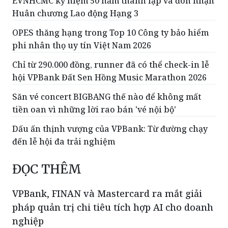
EVNHCMC kỷ niệm 50 năm thành lập và đón nhận
Huân chương Lao động Hạng 3
OPES thăng hạng trong Top 10 Công ty bảo hiểm
phi nhân thọ uy tín Việt Nam 2026
Chỉ từ 290.000 đồng, runner đã có thể check-in lễ
hội VPBank Đất Sen Hồng Music Marathon 2026
Săn vé concert BIGBANG thế nào để không mất
tiền oan vì những lời rao bán 'vé nội bộ'
Dấu ấn thịnh vượng của VPBank: Từ đường chạy
đến lễ hội đa trải nghiệm
ĐỌC THÊM
VPBank, FINAN và Mastercard ra mắt giải
pháp quản trị chi tiêu tích hợp AI cho doanh
nghiệp