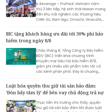
& Beverage – ProPack Vietnam năm
thứ 3 liên tiếp, hệ sinh thái Masan mang
đến khu trải nghiệm các thương hiệu
CHIN-SU, Nam Ngư, Omachi, Vinacafé,
Phở Story, WinEco, trong đó dòng cà
phê Vinacafé Fine Robusta lần đầu xuất
BIC tặng khách hàng ưu đãi tới 30% phí bảo
hiện tại triển lãm. Sự kiện diễn ra từ
hiểm trong ngày 8/8
ngày 6-8/8/2026, tại Trung tâm Hội
chợ & Triển lãm Sài Gòn (SECC).
Chào tháng 8, Tổng Công ty Bảo hiểm
BIDV (BIC) triển khai chương trình
khuyến mại Siêu hội bảo hiểm 8/8,
giảm phí nhiều sản phẩm trên tất cả
các kênh phân phối. Đây là chương
trình ưu đãi có mức giảm phí tốt nhất
của BIC ở trong cùng thời điểm.
Luật hóa quyền thu giữ tài sản bảo đảm:
'Đòn bẩy tâm lý' để bên vay chủ động trả nợ
Thực tiễn thị trường cho thấy, quyền
thu giữ tài sản bảo đảm khi được luật