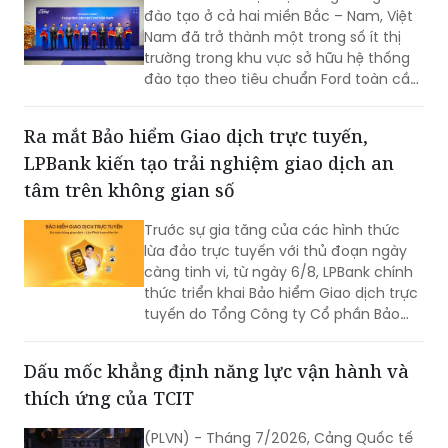
không ngừng nâng cao năng lực cạnh
đào tạo ở cả hai miền Bắc – Nam, Việt
tranh.
Nam đã trở thành một trong số ít thị
trường trong khu vực sở hữu hệ thống
đào tạo theo tiêu chuẩn Ford toàn cầu,
cùng với Thái Lan, Nam Phi, Úc và
Philippin.
Ra mắt Bảo hiểm Giao dịch trực tuyến,
LPBank kiến tạo trải nghiệm giao dịch an
tâm trên không gian số
Trước sự gia tăng của các hình thức
lừa đảo trực tuyến với thủ đoạn ngày
càng tinh vi, từ ngày 6/8, LPBank chính
thức triển khai Bảo hiểm Giao dịch trực
tuyến do Tổng Công ty Cổ phần Bảo
hiểm LPBank (LPBI) cung cấp.
Dấu mốc khẳng định năng lực vận hành và
thích ứng của TCIT
(PLVN) - Tháng 7/2026, Cảng Quốc tế