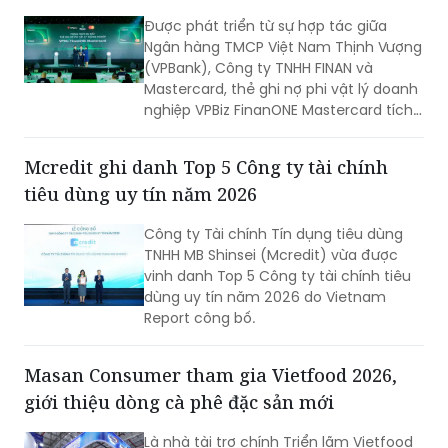
Được phát triển từ sự hợp tác giữa
Ngân hàng TMCP Việt Nam Thịnh Vượng
(VPBank), Công ty TNHH FINAN và
Mastercard, thẻ ghi nợ phi vật lý doanh
nghiệp VPBiz FinanONE Mastercard tích
hợp AI không chỉ là một phương thức
thanh toán mà còn là giải pháp giúp
Mcredit ghi danh Top 5 Công ty tài chính
doanh nghiệp rút ngắn quy trình phê
tiêu dùng uy tín năm 2026
duyệt chi tiêu, trao quyền chủ động
cho nhân viên nhưng vẫn kiểm soát
Công ty Tài chính Tín dụng tiêu dùng
chặt chẽ ngân sách và dòng tiền theo
TNHH MB Shinsei (Mcredit) vừa được
thời gian thực.
vinh danh Top 5 Công ty tài chính tiêu
dùng uy tín năm 2026 do Vietnam
Report công bố.
Masan Consumer tham gia Vietfood 2026,
giới thiệu dòng cà phê đặc sản mới
Là nhà tài trợ chính Triển lãm Vietfood