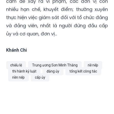
đảng.
Đặc biệt, phải kiểm tra những lĩnh vực nhạy
cảm dễ xảy ra vi phạm, các đơn vị còn
nhiều hạn chế, khuyết điểm; thường xuyên
thực hiện việc giám sát đối với tổ chức đảng
và đảng viên, nhất là người đứng đầu cấp
ủy và cơ quan, đơn vị...
Khánh Chi
chiếu lệ
Trung ương Sơn Minh Thắng
nề nếp
thi hành kỷ luật
đảng ủy
tổng kết công tác
nền nếp
cấp ủy