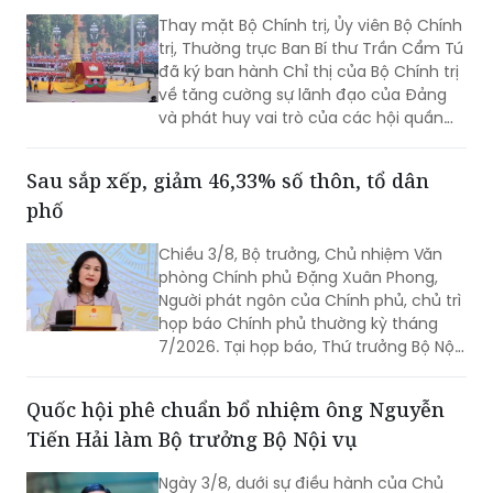
các hội quần chúng trong giai đoạn phát
triển mới
Thay mặt Bộ Chính trị, Ủy viên Bộ Chính
trị, Thường trực Ban Bí thư Trần Cẩm Tú
đã ký ban hành Chỉ thị của Bộ Chính trị
về tăng cường sự lãnh đạo của Đảng
và phát huy vai trò của các hội quần
chúng trong giai đoạn phát triển mới
(Chỉ thị số 11-CT/TW)
Sau sắp xếp, giảm 46,33% số thôn, tổ dân
phố
Chiều 3/8, Bộ trưởng, Chủ nhiệm Văn
phòng Chính phủ Đặng Xuân Phong,
Người phát ngôn của Chính phủ, chủ trì
họp báo Chính phủ thường kỳ tháng
7/2026. Tại họp báo, Thứ trưởng Bộ Nội
vụ Nguyễn Thị Hà đã thông tin về kết
quả sắp xếp các thôn, tổ dân phố trên
Quốc hội phê chuẩn bổ nhiệm ông Nguyễn
toàn quốc.