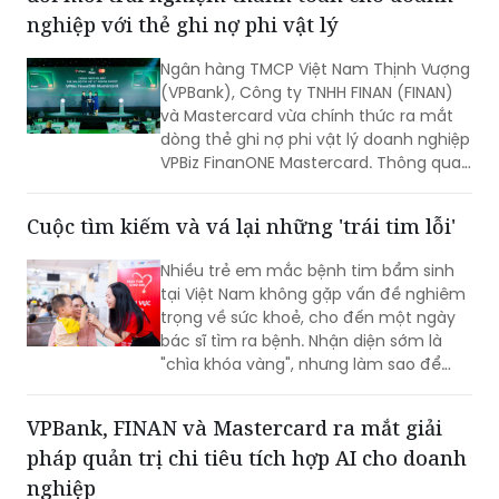
nghiệp với thẻ ghi nợ phi vật lý
Ngân hàng TMCP Việt Nam Thịnh Vượng
(VPBank), Công ty TNHH FINAN (FINAN)
và Mastercard vừa chính thức ra mắt
dòng thẻ ghi nợ phi vật lý doanh nghiệp
VPBiz FinanONE Mastercard. Thông qua
giải pháp này, ba đơn vị hướng tới xây
dựng một hệ sinh thái quản trị chi tiêu
Cuộc tìm kiếm và vá lại những 'trái tim lỗi'
hiện đại, nơi doanh nghiệp có thể chủ
động kiểm soát ngân sách, tối ưu dòng
Nhiều trẻ em mắc bệnh tim bẩm sinh
tiền và nâng cao hiệu quả vận hành
tại Việt Nam không gặp vấn đề nghiêm
ngay từ những giao dịch hàng ngày.
trọng về sức khoẻ, cho đến một ngày
bác sĩ tìm ra bệnh. Nhận diện sớm là
"chìa khóa vàng", nhưng làm sao để
chiếc chìa khóa ấy đến tay những gia
đình nghèo ở vùng nông thôn, xa xôi,
VPBank, FINAN và Mastercard ra mắt giải
nơi điều kiện y tế còn thiếu thốn?
pháp quản trị chi tiêu tích hợp AI cho doanh
nghiệp