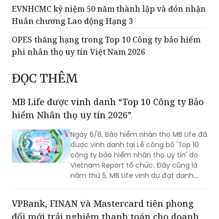
EVNHCMC kỷ niệm 50 năm thành lập và đón nhận
Huân chương Lao động Hạng 3
OPES thăng hạng trong Top 10 Công ty bảo hiểm
phi nhân thọ uy tín Việt Nam 2026
ĐỌC THÊM
MB Life được vinh danh “Top 10 Công ty Bảo
hiểm Nhân thọ uy tín 2026”
Ngày 6/8, Bảo hiểm nhân thọ MB Life đã
được vinh danh tại Lễ công bố 'Top 10
công ty bảo hiểm nhân thọ uy tín' do
Vietnam Report tổ chức. Đây cũng là
năm thứ 5, MB Life vinh dự đạt danh
hiệu bởi những nỗ lực bền bỉ trong việc
đảm bảo quyền lợi khách hàng với tôn
VPBank, FINAN và Mastercard tiên phong
chỉ đặt sự tín nhiệm lên hàng đầu suốt
đổi mới trải nghiệm thanh toán cho doanh
một thập kỷ.