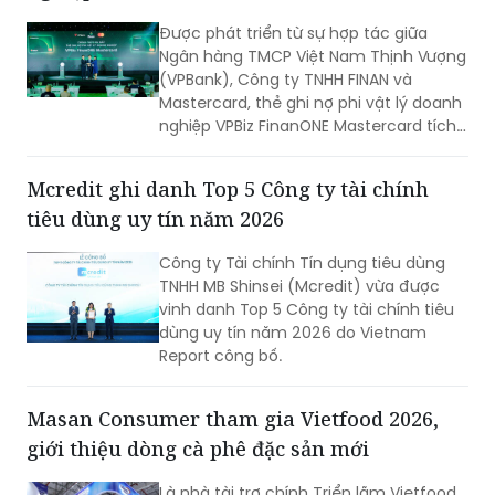
Được phát triển từ sự hợp tác giữa
Ngân hàng TMCP Việt Nam Thịnh Vượng
(VPBank), Công ty TNHH FINAN và
Mastercard, thẻ ghi nợ phi vật lý doanh
nghiệp VPBiz FinanONE Mastercard tích
hợp AI không chỉ là một phương thức
thanh toán mà còn là giải pháp giúp
Mcredit ghi danh Top 5 Công ty tài chính
doanh nghiệp rút ngắn quy trình phê
tiêu dùng uy tín năm 2026
duyệt chi tiêu, trao quyền chủ động
cho nhân viên nhưng vẫn kiểm soát
Công ty Tài chính Tín dụng tiêu dùng
chặt chẽ ngân sách và dòng tiền theo
TNHH MB Shinsei (Mcredit) vừa được
thời gian thực.
vinh danh Top 5 Công ty tài chính tiêu
dùng uy tín năm 2026 do Vietnam
Report công bố.
Masan Consumer tham gia Vietfood 2026,
giới thiệu dòng cà phê đặc sản mới
Là nhà tài trợ chính Triển lãm Vietfood