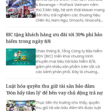
& Beverage – ProPack Vietnam năm
thứ 3 liên tiếp, hệ sinh thái Masan mang
đến khu trải nghiệm các thương hiệu
CHIN-SU, Nam Ngư, Omachi, Vinacafé,
Phở Story, WinEco, trong đó dòng cà
phê Vinacafé Fine Robusta lần đầu xuất
BIC tặng khách hàng ưu đãi tới 30% phí bảo
hiện tại triển lãm. Sự kiện diễn ra từ
hiểm trong ngày 8/8
ngày 6-8/8/2026, tại Trung tâm Hội
chợ & Triển lãm Sài Gòn (SECC).
Chào tháng 8, Tổng Công ty Bảo hiểm
BIDV (BIC) triển khai chương trình
khuyến mại Siêu hội bảo hiểm 8/8,
giảm phí nhiều sản phẩm trên tất cả
các kênh phân phối. Đây là chương
trình ưu đãi có mức giảm phí tốt nhất
của BIC ở trong cùng thời điểm.
Luật hóa quyền thu giữ tài sản bảo đảm:
'Đòn bẩy tâm lý' để bên vay chủ động trả nợ
Thực tiễn thị trường cho thấy, quyền
thu giữ tài sản bảo đảm khi được luật