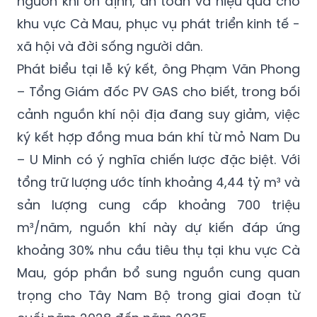
nguồn khí ổn định, an toàn và hiệu quả cho
khu vực Cà Mau, phục vụ phát triển kinh tế -
xã hội và đời sống người dân.
Phát biểu tại lễ ký kết, ông Phạm Văn Phong
– Tổng Giám đốc PV GAS cho biết, trong bối
cảnh nguồn khí nội địa đang suy giảm, việc
ký kết hợp đồng mua bán khí từ mỏ Nam Du
– U Minh có ý nghĩa chiến lược đặc biệt. Với
tổng trữ lượng ước tính khoảng 4,44 tỷ m³ và
sản lượng cung cấp khoảng 700 triệu
m³/năm, nguồn khí này dự kiến đáp ứng
khoảng 30% nhu cầu tiêu thụ tại khu vực Cà
Mau, góp phần bổ sung nguồn cung quan
trọng cho Tây Nam Bộ trong giai đoạn từ