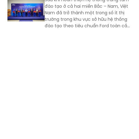
không ngừng nâng cao năng lực cạnh
đào tạo ở cả hai miền Bắc – Nam, Việt
tranh.
Nam đã trở thành một trong số ít thị
trường trong khu vực sở hữu hệ thống
đào tạo theo tiêu chuẩn Ford toàn cầu,
cùng với Thái Lan, Nam Phi, Úc và
Philippin.