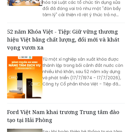
hóa tại Luật các tổ chức tín dụng sửa
đổi đã đóng vai trò như một "đòn bẩy
tâm lý" cải thiện rõ rệt ý thức trả nợ
của bên vay.
52 năm Khóa Việt - Tiệp: Giữ vững thương
hiệu Việt bằng chất lượng, đổi mới và khát
vọng vươn xa
Từ một xí nghiệp sản xuất khóa được
thành lập trong bối cảnh đất nước còn
nhiều khó khăn, sau 52 năm xây dựng
và phát triển (17/7/1974 - 17/7/2026),
Công ty Cổ phần Khóa Việt - Tiệp đã
trở thành một trong những doanh
nghiệp cơ khí tiêu biểu của Việt Nam.
Hành trình hơn nửa thế kỷ ấy không chỉ
là câu chuyện tăng trưởng của một
Ford Việt Nam khai trương Trung tâm đào
thương hiệu “quốc dân”, mà còn phản
tạo tại Hải Phòng
ánh sự bền bỉ của doanh nghiệp Việt
trong quá trình đổi mới, hội nhập và
Sau khi hoàn thiện hệ thống trung tâm