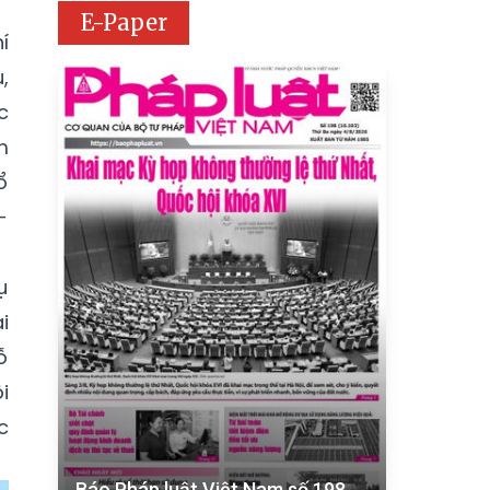
E-Paper
í
,
c
m
ổ
-
ụ
i
ỗ
i
c
Báo Pháp luật Việt Nam số 198