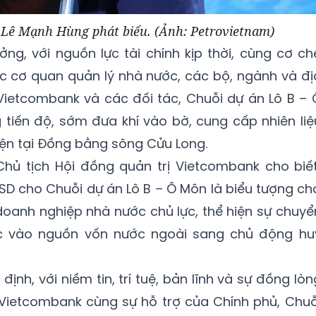
 Lê Mạnh Hùng phát biểu. (Ảnh: Petrovietnam)
ởng, với nguồn lực tài chính kịp thời, cùng cơ ch
c cơ quan quản lý nhà nước, các bộ, ngành và đị
ietcombank và các đối tác, Chuỗi dự án Lô B – 
 tiến độ, sớm đưa khí vào bờ, cung cấp nhiên liệ
ện tại Đồng bằng sông Cửu Long.
ủ tịch Hội đồng quản trị Vietcombank cho biết
USD cho Chuỗi dự án Lô B – Ô Môn là biểu tượng ch
 doanh nghiệp nhà nước chủ lực, thể hiện sự chuyể
c vào nguồn vốn nước ngoài sang chủ động hu
nh, với niềm tin, trí tuệ, bản lĩnh và sự đồng lòn
 Vietcombank cùng sự hỗ trợ của Chính phủ, Chuỗ