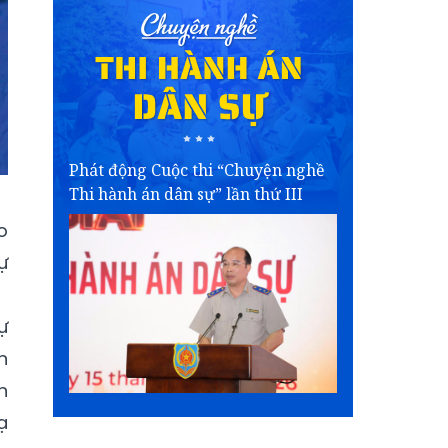
Phát động Cuộc thi “Chuyện nghề
Thi hành án dân sự” lần thứ III
o
ự
ự
n
n
ạ