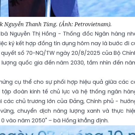
k Nguyễn Thanh Tùng. (Ảnh: Petrovietnam).
ết, bà Nguyễn Thị Hồng - Thống đốc Ngân hàng nh
ệc ký kết hợp đồng tín dụng hôm nay là bước đi c
ị quyết số 70-NQ/TW ngày 20/8/2025 của Bộ Chín
g lượng quốc gia đến năm 2030, tầm nhìn đến nă
chứng cụ thể cho sự phối hợp hiệu quả giữa các c
 tập đoàn kinh tế chủ lực và hệ thống ngân hàn
hai các chủ trương lớn của Đảng, Chính phủ - hướn
n vững, chuyển dịch năng lượng xanh và thực hiệ
 0 vào năm 2050" – bà Hồng khẳng định.