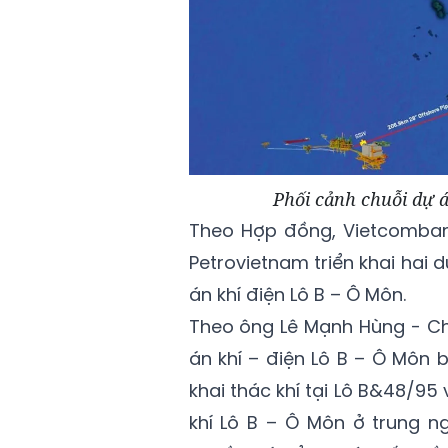
Phối cảnh chuỗi dự á
Theo Hợp đồng, Vietcombank
Petrovietnam triển khai hai
án khí điện Lô B – Ô Môn.
Theo ông Lê Mạnh Hùng - Chủ
án khí – điện Lô B – Ô Môn 
khai thác khí tại Lô B&48/9
khí Lô B – Ô Môn ở trung 