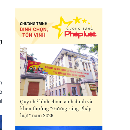
g
m
ã
í
Quy chế bình chọn, vinh danh và
khen thưởng “Gương sáng Pháp
luật” năm 2026