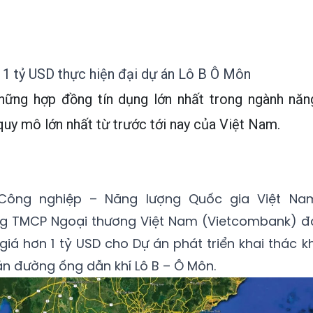
1 tỷ USD thực hiện đại dự án Lô B Ô Môn
hững hợp đồng tín dụng lớn nhất trong ngành năn
quy mô lớn nhất từ trước tới nay của Việt Nam.
Công nghiệp – Năng lượng Quốc gia Việt Na
ng TMCP Ngoại thương Việt Nam (Vietcombank) đ
giá hơn 1 tỷ USD cho Dự án phát triển khai thác kh
án đường ống dẫn khí Lô B – Ô Môn.