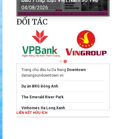
04/08/2026
ĐỐI TÁC
Trang chủ đầu tư Da Nang
Downtown
danangsundowntown.vn
Dự án BRG Đông Anh
The Emerald River Park
Vinhomes Ha Long Xanh
LIÊN KẾT HỮU ÍCH
Giỏ hàng
Vinhomes Green City Vinhomes
Market
Bất động sản