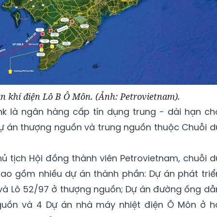
n khí điện Lô B Ô Môn. (Ảnh: Petrovietnam).
 là ngân hàng cấp tín dụng trung - dài hạn ch
 dự án thượng nguồn và trung nguồn thuộc Chuỗi d
 tịch Hội đồng thành viên Petrovietnam, chuỗi d
bao gồm nhiều dự án thành phần: Dự án phát triể
5 và Lô 52/97 ở thượng nguồn; Dự án đường ống dẫ
nguồn và 4 Dự án nhà máy nhiệt điện Ô Môn ở h