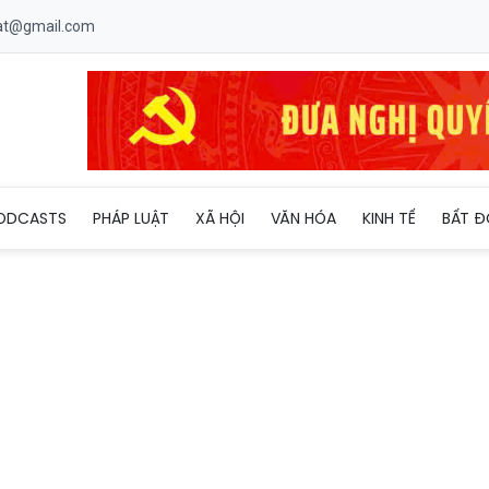
uat@gmail.com
c 'bơm' hơn 1 tỷ USD thực hiện đại dự án Lô B Ô Môn
ODCASTS
PHÁP LUẬT
XÃ HỘI
VĂN HÓA
KINH TẾ
BẤT Đ