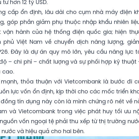
tư hơn 12 tỷ USD.
ung cấp ổn định, lâu dài cho cụm nhà máy điện kh
g, góp phần giảm phụ thuộc nhập khẩu nhiên liệu
ạt vận hành của hệ thống điện quốc gia; hiện thự
 phủ Việt Nam về chuyển dịch năng lượng, giả
P26. Đây là dự án quy mô lớn, yêu cầu năng lực t
 độ – chi phí – chất lượng và sự phối hợp kỹ thuật 
 cao.
 mạnh, thỏa thuận với Vietcombank là bước đi c
n lực vốn ổn định, kịp thời cho các mốc triển kha
 đồng tín dụng này còn là mình chứng rõ nét về n
am và Vietcombank trong việc phát huy tối ưu nộ
 nguồn vốn ngoại tệ phải thu xếp từ thị trường nướ
t nước và hiệu quả cho hai bên.