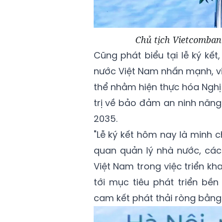
Chủ tịch Vietcomban
Cũng phát biểu tại lễ ký k
nước Việt Nam nhấn mạnh, vi
thể nhằm hiện thực hóa Ngh
trị về bảo đảm an ninh năn
2035.
"Lễ ký kết hôm nay là minh 
quan quản lý nhà nước, các
Việt Nam trong việc triển k
tới mục tiêu phát triển bề
cam kết phát thải ròng bằng