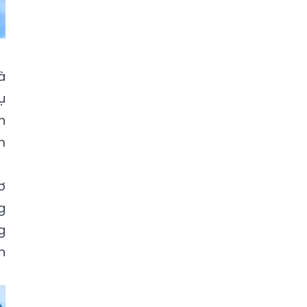
à
ụ
h
m
ơ
g
g
n