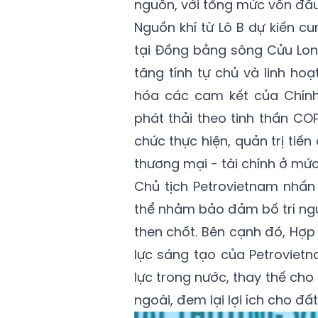
nguồn, với tổng mức vốn đầu 
Nguồn khí từ Lô B dự kiến c
tại Đồng bằng sông Cửu Lon
tăng tính tự chủ và linh ho
hóa các cam kết của Chính
phát thải theo tinh thần CO
chức thực hiện, quản trị tiến
thương mại - tài chính ở mức
Chủ tịch Petrovietnam nhấn
thể nhằm bảo đảm bố trí nguồ
then chốt. Bên cạnh đó, Hợp
lực sáng tạo của Petrovietn
lực trong nước, thay thế cho
ngoài, đem lại lợi ích cho đấ