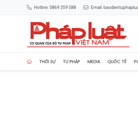
Hotline: 0869 359 588
Email: baodientuphapl
Trang chủ Petrovietnam đượ
THỜI SỰ
TƯ PHÁP
MEDIA
QUỐC TẾ
P