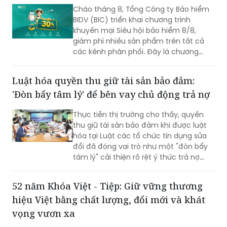
Chào tháng 8, Tổng Công ty Bảo hiểm
BIDV (BIC) triển khai chương trình
khuyến mại Siêu hội bảo hiểm 8/8,
giảm phí nhiều sản phẩm trên tất cả
các kênh phân phối. Đây là chương
trình ưu đãi có mức giảm phí tốt nhất
của BIC ở trong cùng thời điểm.
Luật hóa quyền thu giữ tài sản bảo đảm:
'Đòn bẩy tâm lý' để bên vay chủ động trả nợ
Thực tiễn thị trường cho thấy, quyền
thu giữ tài sản bảo đảm khi được luật
hóa tại Luật các tổ chức tín dụng sửa
đổi đã đóng vai trò như một "đòn bẩy
tâm lý" cải thiện rõ rệt ý thức trả nợ
của bên vay.
52 năm Khóa Việt - Tiệp: Giữ vững thương
hiệu Việt bằng chất lượng, đổi mới và khát
vọng vươn xa