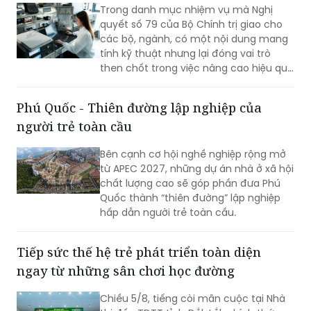
Trong danh mục nhiệm vụ mà Nghị
của TCIT trong bối cảnh thị trường vận
quyết số 79 của Bộ Chính trị giao cho
tải biển và chuỗi cung ứng toàn cầu
các bộ, ngành, có một nội dung mang
còn nhiều biến động.
tính kỹ thuật nhưng lại đóng vai trò
then chốt trong việc nâng cao hiệu quả
hoạt động của doanh nghiệp nhà nước
(DNNN): xây dựng cơ chế thưởng theo
Phú Quốc - Thiên đường lập nghiệp của
tỷ lệ đối với phần lợi nhuận vượt kế
người trẻ toàn cầu
hoạch.
Bên cạnh cơ hội nghề nghiệp rộng mở
từ APEC 2027, những dự án nhà ở xã hội
chất lượng cao sẽ góp phần đưa Phú
Quốc thành “thiên đường” lập nghiệp
hấp dẫn người trẻ toàn cầu.
Tiếp sức thế hệ trẻ phát triển toàn diện
ngay từ những sân chơi học đường
Chiều 5/8, tiếng còi mãn cuộc tại Nhà