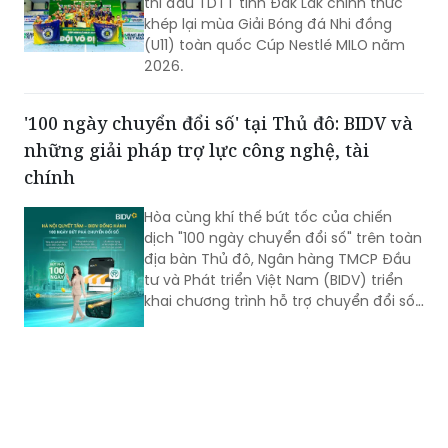
thi đấu TDTT tỉnh Đắk Lắk chính thức
khép lại mùa Giải Bóng đá Nhi đồng
(U11) toàn quốc Cúp Nestlé MILO năm
2026.
'100 ngày chuyển đổi số' tại Thủ đô: BIDV và
những giải pháp trợ lực công nghệ, tài
chính
Hòa cùng khí thế bứt tốc của chiến
dịch "100 ngày chuyển đổi số" trên toàn
địa bàn Thủ đô, Ngân hàng TMCP Đầu
tư và Phát triển Việt Nam (BIDV) triển
khai chương trình hỗ trợ chuyển đổi số
và tín dụng quy mô lớn cho doanh
nghiệp, hộ kinh doanh và các đơn vị sự
nghiệp.