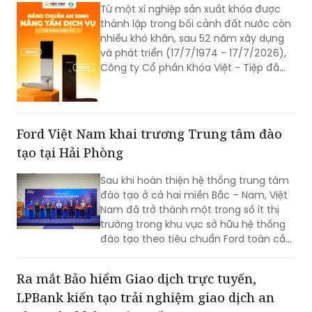
Từ một xí nghiệp sản xuất khóa được
thành lập trong bối cảnh đất nước còn
nhiều khó khăn, sau 52 năm xây dựng
và phát triển (17/7/1974 - 17/7/2026),
Công ty Cổ phần Khóa Việt - Tiệp đã
trở thành một trong những doanh
nghiệp cơ khí tiêu biểu của Việt Nam.
Hành trình hơn nửa thế kỷ ấy không chỉ
là câu chuyện tăng trưởng của một
Ford Việt Nam khai trương Trung tâm đào
thương hiệu “quốc dân”, mà còn phản
tạo tại Hải Phòng
ánh sự bền bỉ của doanh nghiệp Việt
trong quá trình đổi mới, hội nhập và
Sau khi hoàn thiện hệ thống trung tâm
không ngừng nâng cao năng lực cạnh
đào tạo ở cả hai miền Bắc – Nam, Việt
tranh.
Nam đã trở thành một trong số ít thị
trường trong khu vực sở hữu hệ thống
đào tạo theo tiêu chuẩn Ford toàn cầu,
cùng với Thái Lan, Nam Phi, Úc và
Philippin.
Ra mắt Bảo hiểm Giao dịch trực tuyến,
LPBank kiến tạo trải nghiệm giao dịch an