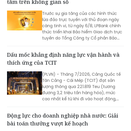
tâm trên không gian số
Trước sự gia tăng của các hình thức
lừa đảo trực tuyến với thủ đoạn ngày
càng tinh vi, từ ngày 6/8, LPBank chính
thức triển khai Bảo hiểm Giao dịch trực
tuyến do Tổng Công ty Cổ phần Bảo
hiểm LPBank (LPBI) cung cấp.
Dấu mốc khẳng định năng lực vận hành và
thích ứng của TCIT
(PLVN) - Tháng 7/2026, Cảng Quốc tế
Tân Cảng - Cái Mép (TCIT) đạt sản
lượng thông qua 221.819 Teu (tương
đương 3,2 triệu tấn hàng hóa), mức
cao nhất kể từ khi đi vào hoạt động,
vượt kỷ lục được thiết lập vào tháng
8/2025. Kết quả này không chỉ đánh
Động lực cho doanh nghiệp nhà nước: Giải
dấu bước tăng trưởng về sản lượng mà
bài toán thưởng vượt kế hoạch
còn khẳng định năng lực vận hành, khả
năng thích ứng và chất lượng dịch vụ