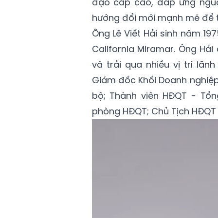
đạo cấp cao, đáp ứng nguô
hướng đổi mới mạnh mẽ để t
Ông Lê Viết Hải sinh năm 197
California Miramar. Ông Hả
và trải qua nhiều vị trí l
Giám đốc Khối Doanh nghiệp 
bộ; Thành viên HĐQT - Tổn
phòng HĐQT; Chủ Tịch HĐQT -