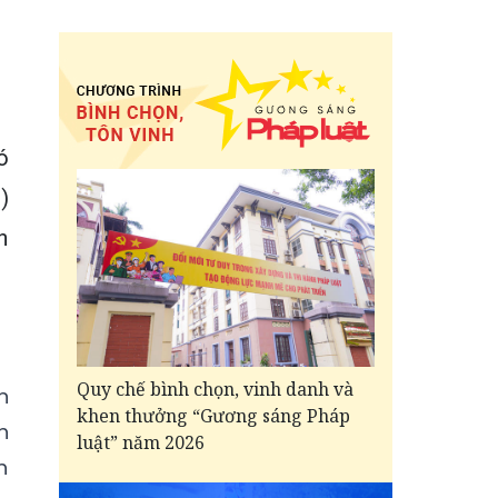
ó
)
h
Quy chế bình chọn, vinh danh và
n
khen thưởng “Gương sáng Pháp
h
luật” năm 2026
h