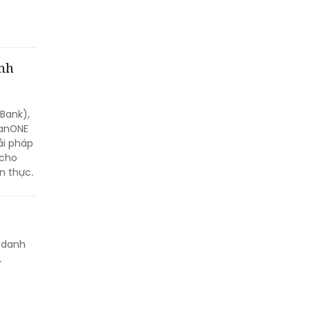
anh
Bank),
nanONE
ải pháp
 cho
n thực.
h danh
.