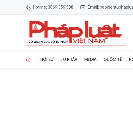
Hotline: 0869 359 588
Email: baodientuphapl
Trang chủ Ông Lê Viết Hải l
THỜI SỰ
TƯ PHÁP
MEDIA
QUỐC TẾ
P