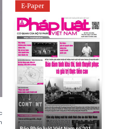
E-Paper
c
n
Báo Pháp luật Việt Nam số 201