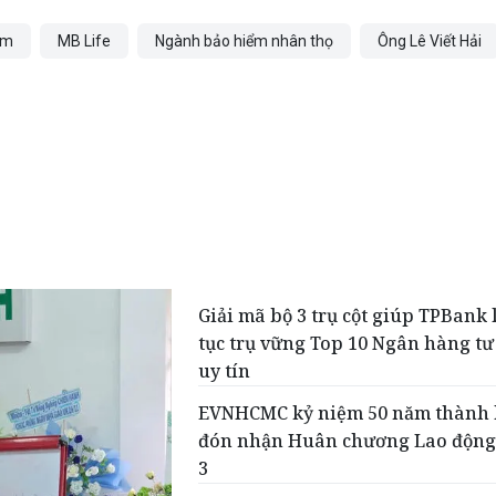
am
MB Life
Ngành bảo hiểm nhân thọ
Ông Lê Viết Hải
Giải mã bộ 3 trụ cột giúp TPBank 
tục trụ vững Top 10 Ngân hàng t
uy tín
EVNHCMC kỷ niệm 50 năm thành 
đón nhận Huân chương Lao độn
3