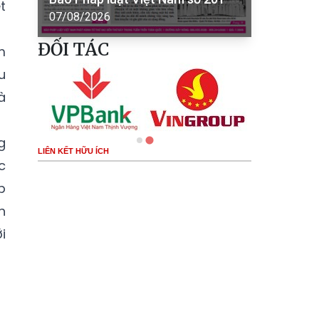
t
07/08/2026
ĐỐI TÁC
m
u
à
g
LIÊN KẾT HỮU ÍCH
c
p
h
i