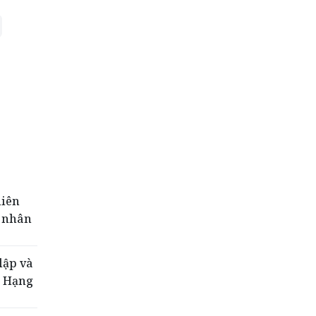
liên
ư nhân
lập và
g Hạng