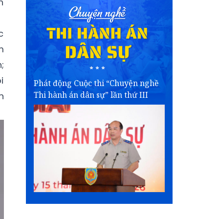
h
c
m
;
i
Phát động Cuộc thi “Chuyện nghề
Thi hành án dân sự” lần thứ III
n