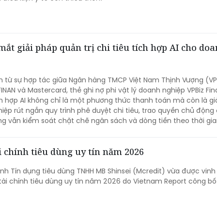
t giải pháp quản trị chi tiêu tích hợp AI cho do
n từ sự hợp tác giữa Ngân hàng TMCP Việt Nam Thịnh Vượng (VP
INAN và Mastercard, thẻ ghi nợ phi vật lý doanh nghiệp VPBiz Fi
h hợp AI không chỉ là một phương thức thanh toán mà còn là gi
iệp rút ngắn quy trình phê duyệt chi tiêu, trao quyền chủ động
g vẫn kiểm soát chặt chẽ ngân sách và dòng tiền theo thời gia
i chính tiêu dùng uy tín năm 2026
ính Tín dụng tiêu dùng TNHH MB Shinsei (Mcredit) vừa được vin
tài chính tiêu dùng uy tín năm 2026 do Vietnam Report công bố