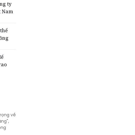
ng ty
ệt Nam
 thể
Hồng
để
rao
rọng về
àng",
ông