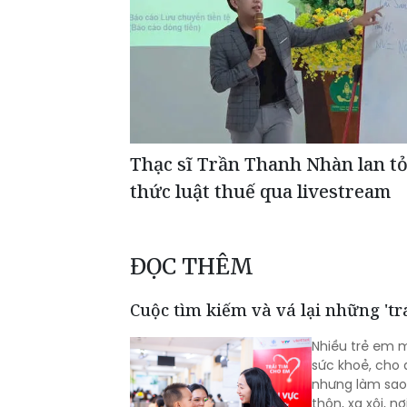
Thạc sĩ Trần Thanh Nhàn lan tỏ
thức luật thuế qua livestream
ĐỌC THÊM
Cuộc tìm kiếm và vá lại những 'trá
Nhiều trẻ em 
sức khoẻ, cho 
nhưng làm sao
thôn, xa xôi, n