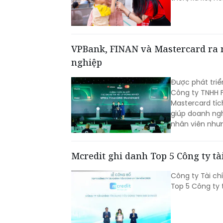
VPBank, FINAN và Mastercard ra mắ
nghiệp
Được phát triể
Công ty TNHH F
Mastercard tíc
giúp doanh ngh
nhân viên nhưn
Mcredit ghi danh Top 5 Công ty tà
Công ty Tài ch
Top 5 Công ty 