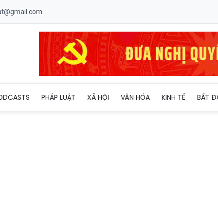
uat@gmail.com
àm chủ tịch hội đồng thành viên MB Life
ODCASTS
PHÁP LUẬT
XÃ HỘI
VĂN HÓA
KINH TẾ
BẤT Đ