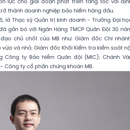
̀n lực cho giai đoạn phát triển tăng tốc với địn
rở thành doanh nghiệp bảo hiểm hàng đầu.
5, là Thạc sỹ Quản trị kinh doanh - Trường Đại họ
i đã gắn bó với Ngân Hàng TMCP Quân Đội 30 nă
ãnh đạo chủ chốt của MB như: Giám đốc Chi nhánh
vừa và nhỏ; Giám đốc Khối Kiểm tra kiểm soát nộ
g Công ty Bảo hiểm Quân đội (MIC); Chánh Vă
 Công ty cổ phần chứng khoán MB.