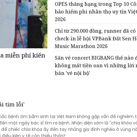
OPES thăng hạng trong Top 10 Cô
bảo hiểm phi nhân thọ uy tín Vi
2026
Chỉ từ 290.000 đồng, runner đã có
check-in lễ hội VPBank Đất Sen 
Music Marathon 2026
a miễn phí kiến
Săn vé concert BIGBANG thế nào 
không mất tiền oan vì những lời 
bán 'vé nội bộ'
i tim lỗi'
mắc bệnh tim bẩm sinh tại Việt Nam không gặp vấn đề nghiêm t
đến một ngày bác sĩ tìm ra bệnh. Nhận diện sớm là "chìa khóa v
 để chiếc chìa khóa ấy đến tay những gia đình nghèo ở vùng n
ơi điều kiện y tế còn thiếu thốn?