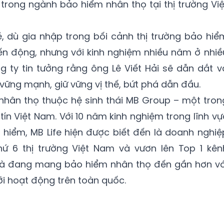
u trong ngành bảo hiểm nhân thọ tại thị trường Việ
ẻ, dù gia nhập trong bối cảnh thị trường bảo hiể
ến động, nhưng với kinh nghiệm nhiều năm ở nhiề
 ty tin tưởng rằng ông Lê Viết Hải sẽ dẫn dắt v
 vững mạnh, giữ vững vị thế, bứt phá dẫn đầu.
 nhân thọ thuộc hệ sinh thái MB Group – một tron
tín Việt Nam. Với 10 năm kinh nghiệm trong lĩnh vự
 hiểm, MB Life hiện được biết đến là doanh nghiệ
ứ 6 thị trường Việt Nam và vươn lên Top 1 kên
và đang mang bảo hiểm nhân thọ đến gần hơn vớ
ới hoạt động trên toàn quốc.