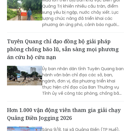
lượng chức năng đã triển khai các
phương án ứng phó, cảnh báo người
dân không đi vào khu vực nguy hiểm.
Tuyên Quang chỉ đạo đồng bộ giải pháp
phòng chống bão lũ, sẵn sàng mọi phương
án cứu hộ cứu nạn
Ủy ban nhân dân tỉnh Tuyên Quang ban
hành văn bản chỉ đạo các sở, ban,
ngành, đơn vị, địa phương triển khai
thực hiện chỉ đạo của Ban Thường vụ
Tỉnh ủy về công tác phòng, chống bão,
lũ, thiên tai cực đoan và biến đổi khí
hậu từ nay đến hết năm 2026.
Hơn 1.000 vận động viên tham gia giải chạy
Quảng Điền Jogging 2026
Sáng 9/8, tại xã Quảng Điền (TP Huế),
Giải chạy cộng đồng Quảng Điền -
Hành trình kết nối năm 2026 diễn ra với