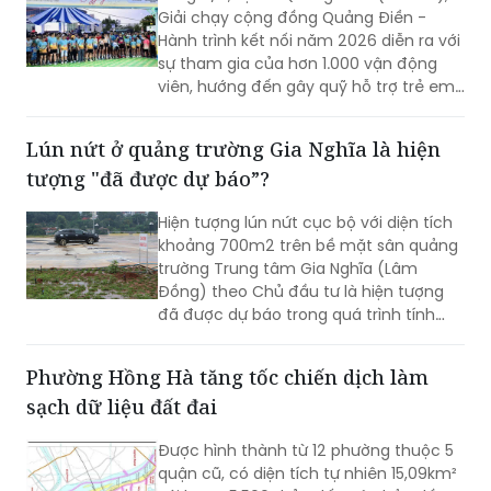
sự tham gia của hơn 1.000 vận động
viên, hướng đến gây quỹ hỗ trợ trẻ em
có hoàn cảnh khó khăn và quảng bá
cảnh quan, thiên nhiên địa phương
Lún nứt ở quảng trường Gia Nghĩa là hiện
tượng "đã được dự báo”?
Hiện tượng lún nứt cục bộ với diện tích
khoảng 700m2 trên bề mặt sân quảng
trường Trung tâm Gia Nghĩa (Lâm
Đồng) theo Chủ đầu tư là hiện tượng
đã được dự báo trong quá trình tính
toán kỹ thuật.
Phường Hồng Hà tăng tốc chiến dịch làm
sạch dữ liệu đất đai
Được hình thành từ 12 phường thuộc 5
quận cũ, có diện tích tự nhiên 15,09km²
với hơn 45.500 thửa đất trên bản đồ
địa chính, phường Hồng Hà đang bước
vào giai đoạn “nước rút” của Chiến dịch