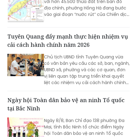
45 ngày hoàn thiện cơ sở dữ liệu quốc
gia về đất đai.
Tuyên Quang đẩy mạnh thực hiện nhiệm vụ
cải cách hành chính năm 2026
Chủ tịch UBND tỉnh Tuyên Quang vừa
có văn bản yêu cầu các sở, ban, ngành,
UBND xã, phường và các cơ quan, đơn
vị liên quan tập trung triển khai quyết
liệt các nhiệm vụ cải cách hành chính
(CCHC) năm 2026, nhằm khắc phục
những nội dung còn chậm tiến độ,
Ngày hội Toàn dân bảo vệ an ninh Tổ quốc
nâng cao chất lượng thực hiện các tiêu
tại Bắc Ninh
chí, phấn đấu cải thiện Chỉ số CCHC
của tỉnh.
Ngày 8/8, Ban Chỉ đạo 138 phường Đa
Mai, tỉnh Bắc Ninh tổ chức điểm Ngày
hội Toàn dân bảo vệ an ninh Tổ quốc
năm 2026 tại Trường Tiểu học Song
Mai. Thượng tướng Nguyễn Văn Long,
Thứ trưởng Bộ Công an dự và phát biểu