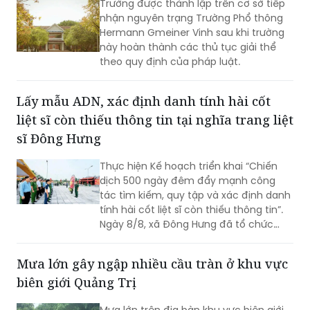
này hoàn thành các thủ tục giải thể
theo quy định của pháp luật.
Lấy mẫu ADN, xác định danh tính hài cốt
liệt sĩ còn thiếu thông tin tại nghĩa trang liệt
sĩ Đông Hưng
Thực hiện Kế hoạch triển khai “Chiến
dịch 500 ngày đêm đẩy mạnh công
tác tìm kiếm, quy tập và xác định danh
tính hài cốt liệt sĩ còn thiếu thông tin”.
Ngày 8/8, xã Đông Hưng đã tổ chức
dâng hương, dâng hoa tưởng niệm các
Anh hùng liệt sĩ và triển khai lấy mẫu
Mưa lớn gây ngập nhiều cầu tràn ở khu vực
sinh phẩm ADN tại các phần mộ liệt sĩ
biên giới Quảng Trị
chưa xác định được danh tính ở nghĩa
trang liệt sĩ Đông Hưng.
Mưa lớn trên địa bàn khu vực biên giới
Quảng Trị khiến nhiều cầu tràn, điểm
xung yếu bị ngập, nước chảy xiết. Lực