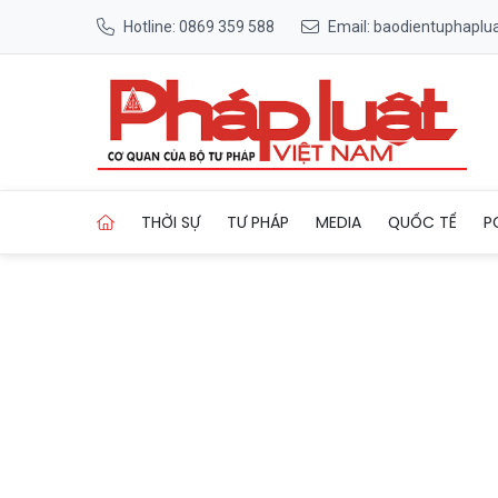
Hotline: 0869 359 588
Email: baodientuphapl
Trang chủ Ông Đặng Việt D
THỜI SỰ
TƯ PHÁP
MEDIA
QUỐC TẾ
P