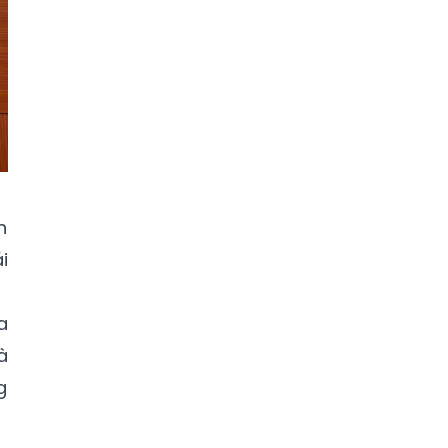
h
i
a
à
g