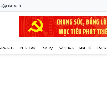
uat@gmail.com
ũng giữ chức Phó Chủ tịch UBND phường Sa Pa
ODCASTS
PHÁP LUẬT
XÃ HỘI
VĂN HÓA
KINH TẾ
BẤT Đ