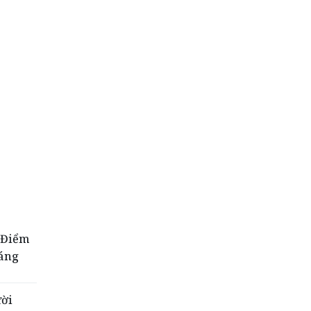
- Điểm
sáng
ười