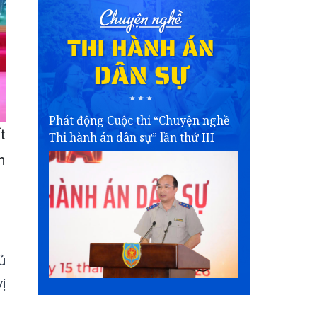
Phát động Cuộc thi “Chuyện nghề
t
Thi hành án dân sự” lần thứ III
h
ủ
ị