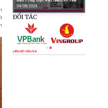
04/08/2026
h
ĐỐI TÁC
D
n
LIÊN KẾT HỮU ÍCH