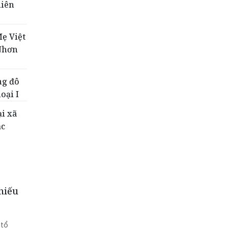
hiên
ẹ Việt
Nhơn
ng đô
loại I
ại xã
ặc
hiếu
 tổ