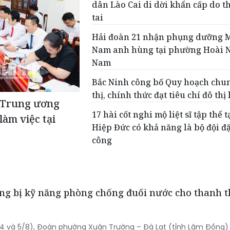
dân Lào Cai di dời khẩn cấp do t
tai
Hải đoàn 21 nhận phụng dưỡng M
Nam anh hùng tại phường Hoài 
Nam
Bắc Ninh công bố Quy hoạch chu
thị, chính thức đạt tiêu chí đô thị 
 Trung ương
17 hài cốt nghi mộ liệt sĩ tập thể t
àm việc tại
Hiệp Đức có khả năng là bộ đội đ
công
ng bị kỹ năng phòng chống đuối nước cho thanh t
4 và 5/8), Đoàn phường Xuân Trường – Đà Lạt (tỉnh Lâm Đồng)