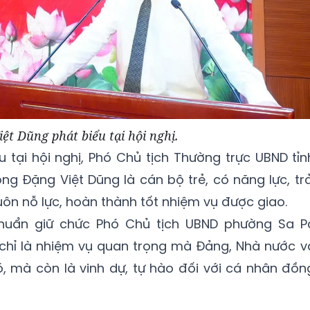
ệt Dũng phát biểu tại hội nghị.
u tại hội nghị, Phó Chủ tịch Thường trực UBND tỉn
g Đặng Việt Dũng là cán bộ trẻ, có năng lực, trả
luôn nỗ lực, hoàn thành tốt nhiệm vụ được giao.
huẩn giữ chức Phó Chủ tịch UBND phường Sa P
 chỉ là nhiệm vụ quan trọng mà Đảng, Nhà nước v
, mà còn là vinh dự, tự hào đối với cá nhân đồn