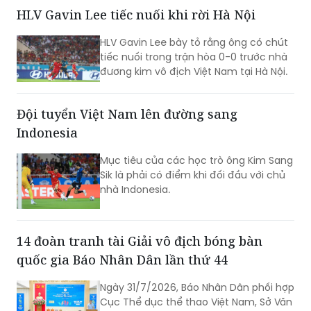
ngày hội của những người yêu thể thao
HLV Gavin Lee tiếc nuối khi rời Hà Nội
sức bền mà còn góp phần quảng bá
hình ảnh, khẳng định sức hút của
HLV Gavin Lee bày tỏ rằng ông có chút
Quảng Trị đối với các sự kiện thể thao
tiếc nuối trong trận hòa 0-0 trước nhà
quy mô lớn.
đương kim vô địch Việt Nam tại Hà Nội.
Đội tuyển Việt Nam lên đường sang
Indonesia
Mục tiêu của các học trò ông Kim Sang
Sik là phải có điểm khi đối đầu với chủ
nhà Indonesia.
14 đoàn tranh tài Giải vô địch bóng bàn
quốc gia Báo Nhân Dân lần thứ 44
Ngày 31/7/2026, Báo Nhân Dân phối hợp
Cục Thể dục thể thao Việt Nam, Sở Văn