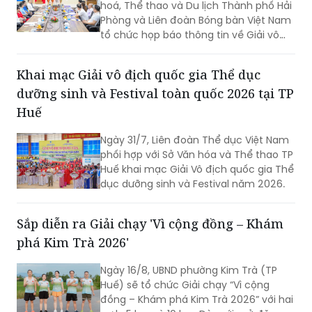
hoá, Thể thao và Du lịch Thành phố Hải
Phòng và Liên đoàn Bóng bàn Việt Nam
tổ chức họp báo thông tin về Giải vô
địch bóng bàn quốc gia Báo Nhân Dân
lần thứ 44 tranh Cúp Phân bón Cà Mau
Khai mạc Giải vô địch quốc gia Thể dục
năm 2026.
dưỡng sinh và Festival toàn quốc 2026 tại TP
Huế
Ngày 31/7, Liên đoàn Thể dục Việt Nam
phối hợp với Sở Văn hóa và Thể thao TP
Huế khai mạc Giải Vô địch quốc gia Thể
dục dưỡng sinh và Festival năm 2026.
Sắp diễn ra Giải chạy 'Vì cộng đồng – Khám
phá Kim Trà 2026'
Ngày 16/8, UBND phường Kim Trà (TP
Huế) sẽ tổ chức Giải chạy “Vì cộng
đồng – Khám phá Kim Trà 2026” với hai