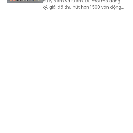
cự ly 5 km và 10 km. Dù mới mở đăng
ký, giải đã thu hút hơn 1.500 vận động
viên trong và ngoài địa phương tham
gia, cho thấy sức hút của một sự kiện
thể thao mang đậm bản sắc quê
hương.