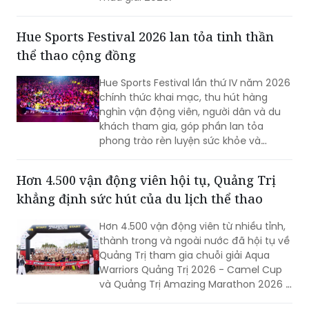
Hue Sports Festival 2026 lan tỏa tinh thần
thể thao cộng đồng
Hue Sports Festival lần thứ IV năm 2026
chính thức khai mạc, thu hút hàng
nghìn vận động viên, người dân và du
khách tham gia, góp phần lan tỏa
phong trào rèn luyện sức khỏe và
quảng bá hình ảnh TP Huế năng động,
giàu bản sắc.
Hơn 4.500 vận động viên hội tụ, Quảng Trị
khẳng định sức hút của du lịch thể thao
Hơn 4.500 vận động viên từ nhiều tỉnh,
thành trong và ngoài nước đã hội tụ về
Quảng Trị tham gia chuỗi giải Aqua
Warriors Quảng Trị 2026 - Camel Cup
và Quảng Trị Amazing Marathon 2026 -
Camel Cup. Sự kiện không chỉ tạo nên