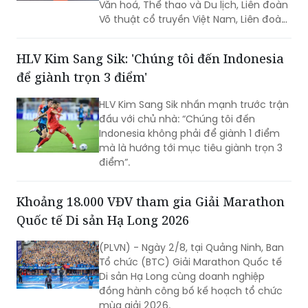
Văn hoá, Thể thao và Du lịch, Liên đoàn
Võ thuật cổ truyền Việt Nam, Liên đoàn
thế giới Võ cổ truyền Việt Nam đã chính
thức khai mạc Liên hoan Quốc tế võ cổ
HLV Kim Sang Sik: 'Chúng tôi đến Indonesia
truyền Việt Nam lần thứ IX - Gia Lai
để giành trọn 3 điểm'
2026.
HLV Kim Sang Sik nhấn mạnh trước trận
đấu với chủ nhà: “Chúng tôi đến
Indonesia không phải để giành 1 điểm
mà là hướng tới mục tiêu giành trọn 3
điểm”.
Khoảng 18.000 VĐV tham gia Giải Marathon
Quốc tế Di sản Hạ Long 2026
(PLVN) - Ngày 2/8, tại Quảng Ninh, Ban
Tổ chức (BTC) Giải Marathon Quốc tế
Di sản Hạ Long cùng doanh nghiệp
đồng hành công bố kế hoạch tổ chức
mùa giải 2026.