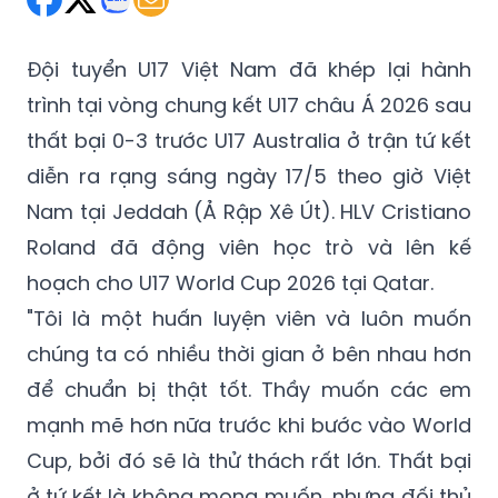
Đội tuyển U17 Việt Nam đã khép lại hành
trình tại vòng chung kết U17 châu Á 2026 sau
thất bại 0-3 trước U17 Australia ở trận tứ kết
diễn ra rạng sáng ngày 17/5 theo giờ Việt
Nam tại Jeddah (Ả Rập Xê Út). HLV Cristiano
Roland đã động viên học trò và lên kế
hoạch cho U17 World Cup 2026 tại Qatar.
"Tôi là một huấn luyện viên và luôn muốn
chúng ta có nhiều thời gian ở bên nhau hơn
để chuẩn bị thật tốt. Thầy muốn các em
mạnh mẽ hơn nữa trước khi bước vào World
Cup, bởi đó sẽ là thử thách rất lớn. Thất bại
ở tứ kết là không mong muốn, nhưng đối thủ