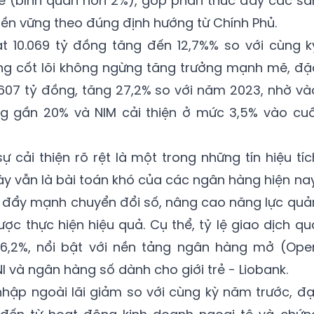
 (bình quân hơn 2%), góp phần thúc đẩy các sả
ền vững theo đúng định hướng từ Chính Phủ.
 10.069 tỷ đồng tăng đến 12,7%% so với cùng k
g cốt lõi không ngừng tăng trưởng mạnh mẽ, đặ
 8.607 tỷ đồng, tăng 27,2% so với năm 2023, nhờ và
g gần 20% và NIM cải thiện ở mức 3,5% vào cuố
 cải thiện rõ rệt là một trong những tín hiệu tíc
ày vẫn là bài toán khó của các ngân hàng hiện nay
c đẩy mạnh chuyển đổi số, nâng cao năng lực quả
ược thực hiện hiệu quả. Cụ thể, tỷ lệ giao dịch qu
6,2%, nổi bật với nền tảng ngân hàng mở (Ope
 và ngân hàng số dành cho giới trẻ - Liobank.
 nhập ngoài lãi giảm so với cùng kỳ năm trước, đạ