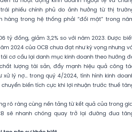
 đến từ hoạt động kinh doanh ngoại tệ và chứn
 trái phiếu chính phủ do ảnh hưởng từ thị trườn
 hàng trong hệ thống phải “đối mặt” trong nă
006 tỷ đồng, giảm 3,2% so với năm 2023. Được biết
năm 2024 của OCB chưa đạt như kỳ vọng nhưng vớ
, tái cơ cấu lại danh mục kinh doanh theo hướng đ
chất lượng tài sản, đẩy mạnh hiệu quả công tá
ư xử lý nợ… trong quý 4/2024, tình hình kinh doan
huyển biến tích cực khi lợi nhuận trước thuế tăn
ớng rõ ràng cùng nền tảng từ kết quả của trong gia
B sẽ nhanh chóng quay trở lại đường đua tăn