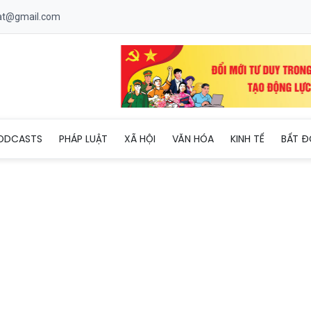
uat@gmail.com
 kiểm toán 2024, lợi nhuận trước thuế đạt hơn 4.000 tỷ đồng
ODCASTS
PHÁP LUẬT
XÃ HỘI
VĂN HÓA
KINH TẾ
BẤT Đ