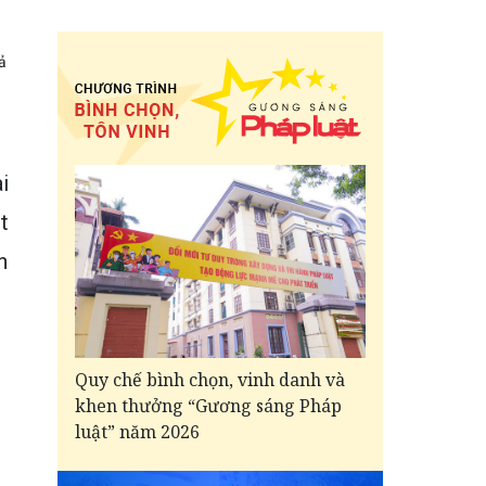
ả
i
t
n
Quy chế bình chọn, vinh danh và
khen thưởng “Gương sáng Pháp
luật” năm 2026