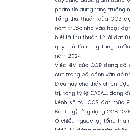
vay cũng được giảm đáng kể
phẩm tín dụng tăng trưởng b
Tổng thu thuần của OCB đạt
năm trước nhờ vào hoạt độn
biệt là thu thuần từ lãi đạt
quy mô tín dụng tăng trưởn
năm 2024.
Việc NIM của OCB đang có sự
cực trong bối cảnh vấn đề n
Điều này cho thấy chiến lượ
trị, tăng tỷ lệ CASA,… đang đ
kênh số tại OCB đạt mức 9
Banking), ứng dụng OCB OMNI
Ở chiều ngược lại, tổng thu