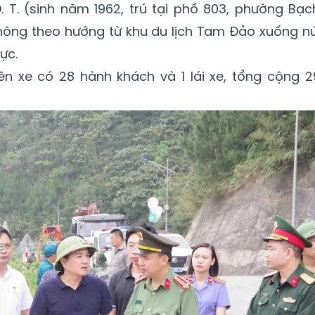
Đ. T. (sinh năm 1962, trú tại phố 803, phường Bạc
 thông theo hướng từ khu du lịch Tam Đảo xuống nú
vực.
rên xe có 28 hành khách và 1 lái xe, tổng cộng 2