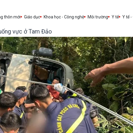
ng thôn mới
Giáo dục
Khoa học - Công nghệ
Môi trường
Y tế
Y tế -
xuống vực ở Tam Đảo