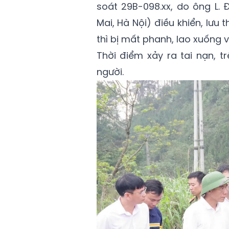
soát 29B-098.xx, do ông L. 
Mai, Hà Nội) điều khiển, lưu
thì bị mất phanh, lao xuống 
Thời điểm xảy ra tai nạn, t
người.