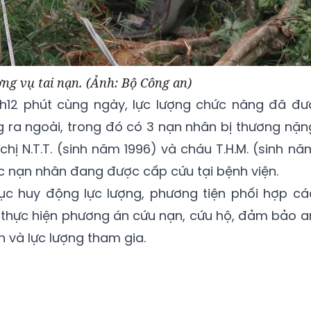
ng vụ tai nạn. (Ảnh: Bộ Công an)
h12 phút cùng ngày, lực lượng chức năng đã đư
 ra ngoài, trong đó có 3 nạn nhân bị thương nặn
, chị N.T.T. (sinh năm 1996) và cháu T.H.M. (sinh nă
Các nạn nhân đang được cấp cứu tại bệnh viện.
tục huy động lực lượng, phương tiện phối hợp cá
g thực hiện phương án cứu nạn, cứu hộ, đảm bảo a
 và lực lượng tham gia.