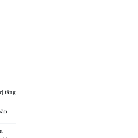
ị tăng
toàn
ân