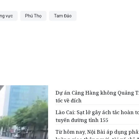
ống vực
Phú Thọ
Tam Đảo
Dự án Cảng Hàng không Quảng Tr
tốc về đích
Lào Cai: Sạt lở gây ách tắc hoàn 
tuyến đường tỉnh 155
Từ hôm nay, Nội Bài áp dụng ph