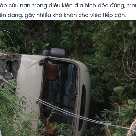
háp cứu nạn trong điều kiện địa hình dốc đứng, trơ
biến dạng, gây nhiều khó khăn cho việc tiếp cận.