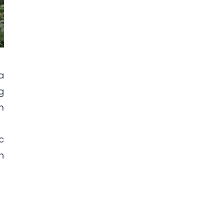
a
g
m
c
n