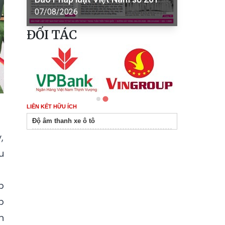
07/08/2026
ĐỐI TÁC
LIÊN KẾT HỮU ÍCH
Độ âm thanh xe ô tô
,
u
p
p
n