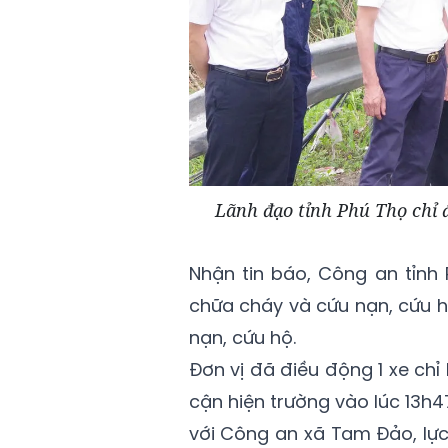
Lãnh đạo tỉnh Phú Thọ chỉ đ
Nhận tin báo, Công an tỉnh
chữa cháy và cứu nạn, cứu h
nạn, cứu hộ.
Đơn vị đã điều động 1 xe chỉ 
cận hiện trường vào lúc 13h4
với Công an xã Tam Đảo, lực