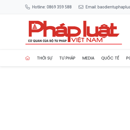
Hotline: 0869 359 588
Email: baodientuphapl
Trang chủ Ô tô khách chở 2
THỜI SỰ
TƯ PHÁP
MEDIA
QUỐC TẾ
P