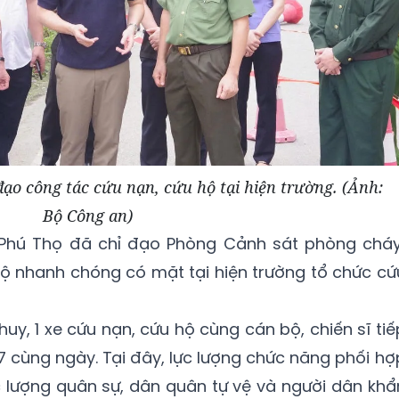
ạo công tác cứu nạn, cứu hộ tại hiện trường. (Ảnh:
Bộ Công an)
 Phú Thọ đã chỉ đạo Phòng Cảnh sát phòng cháy
ộ nhanh chóng có mặt tại hiện trường tổ chức cứ
huy, 1 xe cứu nạn, cứu hộ cùng cán bộ, chiến sĩ tiế
7 cùng ngày. Tại đây, lực lượng chức năng phối hợ
 lượng quân sự, dân quân tự vệ và người dân khẩ