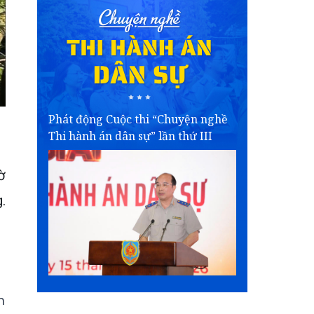
Phát động Cuộc thi “Chuyện nghề
Thi hành án dân sự” lần thứ III
ờ
.
m