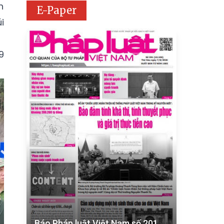
h
E-Paper
i
9
Báo Pháp luật Việt Nam số 201