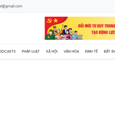
uat@gmail.com
9 người rơi xuống vực ở Tam Đảo
ODCASTS
PHÁP LUẬT
XÃ HỘI
VĂN HÓA
KINH TẾ
BẤT Đ