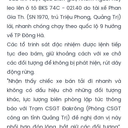
leo lên ô tô BKS 74C - 021.40 do tài xế Phan
Gia Th. (SN 1970, trú Triệu Phong, Quảng Trị)
lái, nhanh chóng chạy theo quốc lộ 9 hướng
về TP Đông Hà.
Các tổ trinh sát đặc nhiệm được lệnh tiếp
tục đeo bám, giữ khoảng cách với xe chở
các đối tượng để không bị phát hiện, rút dây
động rừng.
"Nhận thấy chiếc xe bán tải đi nhanh và
không có dấu hiệu chờ những đối tượng
khác, lực lượng biên phòng lập tức thông
báo với Trạm CSGT Đakrông (Phòng CSGT
công an tỉnh Quảng Trị) đề nghị đơn vị này
phối hợp đón lõng, bắt giữ các đối tượng”,