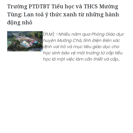
nhân gây bệnh; tăng cường giám sát,
Trường PTDTBT Tiểu học và THCS Mường
phát hiện sớm các trường hợp mắc
Tùng: Lan toả ý thức xanh từ những hành
mới tại cộng đồng.
động nhỏ
(PLM) -
Nhiều năm qua Phòng Giáo dục
huyện Mường Chà, tỉnh Điện Biên xác
định vai trò và mục tiêu giáo dục cho
học sinh bảo vệ môi trường từ cấp tiểu
học là một việc làm cần thiết và cấp
bách. Qua hoạt động giáo dục, hầu
hết các học sinh đều thể hiện
tình yêu thiên nhiên, hình thành một số
kỹ năng, thói quen bảo vệ môi trường
tại trường học và gia đình, nếp sống văn
minh, văn hoá.