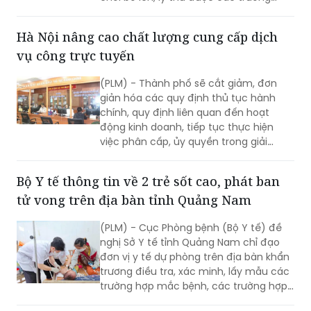
mầm non rất mong đợi với mong
muốn học hỏi, chia sẻ kinh nghiệm
Hà Nội nâng cao chất lượng cung cấp dịch
nâng cao chất lượng chăm sóc, nuôi
vụ công trực tuyến
dưỡng, giáo dục trẻ. Và cũng là cơ hội
để trẻ mầm non của các trường học
(PLM) - Thành phố sẽ cắt giảm, đơn
trên địa bàn quận được giao lưu, thể
giản hóa các quy định thủ tục hành
hiện năng khiếu cũng như sự tự tin
chính, quy định liên quan đến hoạt
trong hoạt động hằng ngày.
động kinh doanh, tiếp tục thực hiện
việc phân cấp, ủy quyền trong giải
quyết thủ tục hành chính theo quy
định.
Bộ Y tế thông tin về 2 trẻ sốt cao, phát ban
tử vong trên địa bàn tỉnh Quảng Nam
(PLM) - Cục Phòng bệnh (Bộ Y tế) đề
nghị Sở Y tế tỉnh Quảng Nam chỉ đạo
đơn vị y tế dự phòng trên địa bàn khẩn
trương điều tra, xác minh, lấy mẫu các
trường hợp mắc bệnh, các trường hợp
tiếp xúc gần, xét nghiệm xác định tác