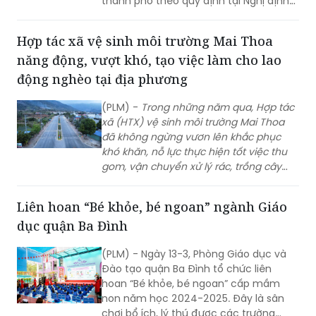
thành phố theo quy định tại Nghị định
số 03/2025/NĐ-CP.
Hợp tác xã vệ sinh môi trường Mai Thoa
năng động, vượt khó, tạo việc làm cho lao
động nghèo tại địa phương
(PLM) -
Trong n
hững năm qua, Hợp tác
xã (HTX) vệ sinh môi trường Mai Thoa
đã không ngừng vươn lên khắc phục
khó khăn, nỗ lực thực hiện tốt việc thu
gom, vận chuyển xử lý rác, trồng cây
xanh tại địa phương góp phần giữ gìn
môi trường xanh, sạch, đẹp, vừa tạo việc
Liên hoan “Bé khỏe, bé ngoan” ngành Giáo
làm, thu nhập cho người lao động
dục quận Ba Đình
nghèo trên địa bàn huyện vùng
cao Tam Đường, tỉnh Lai Châu.
(PLM) - Ngày 13-3, Phòng Giáo dục và
Đào tạo quận Ba Đình tổ chức liên
hoan “Bé khỏe, bé ngoan” cấp mầm
non năm học 2024-2025. Đây là sân
chơi bổ ích, lý thú được các trường