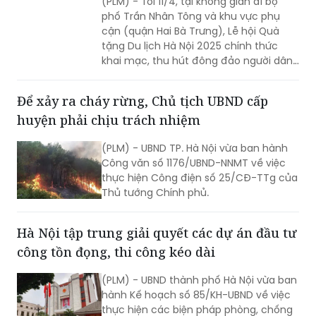
(PLM) - Tối 11/4, tại không gian đi bộ
phố Trần Nhân Tông và khu vực phụ
cận (quận Hai Bà Trưng), Lễ hội Quà
tặng Du lịch Hà Nội 2025 chính thức
khai mạc, thu hút đông đảo người dân
Thủ đô và du khách trong và ngoài
nước tới tham dự.
Để xảy ra cháy rừng, Chủ tịch UBND cấp
huyện phải chịu trách nhiệm
(PLM) - UBND TP. Hà Nội vừa ban hành
Công văn số 1176/UBND-NNMT về việc
thực hiện Công điện số 25/CĐ-TTg của
Thủ tướng Chính phủ.
Hà Nội tập trung giải quyết các dự án đầu tư
công tồn đọng, thi công kéo dài
(PLM) - UBND thành phố Hà Nội vừa ban
hành Kế hoạch số 85/KH-UBND về việc
thực hiện các biện pháp phòng, chống