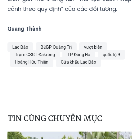
cảnh theo quy định” của các đối tượng.
Quang Thành
Lao Bảo
BĐBP Quảng Trị
vượt biên
Trạm CSGT Đakrông
TP Đông Hà
quốc lộ 9
Hoàng Hữu Thiện
Cửa khẩu Lao Bảo
TIN CÙNG CHUYÊN MỤC