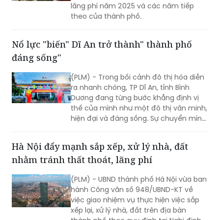
lãng phí năm 2025 và các năm tiếp
theo của thành phố.
Nổ lực "biến" Dĩ An trở thành" thành phố
đáng sống"
(PLM) - Trong bối cảnh đô thị hóa diễn
ra nhanh chóng, TP Dĩ An, tỉnh Bình
Dương đang từng bước khẳng định vị
thế của mình như một đô thị văn minh,
hiện đại và đáng sống. Sự chuyển mình
mạnh mẽ này không thể thiếu vai trò
quan trọng của chính quyền địa
Hà Nội đẩy mạnh sắp xếp, xử lý nhà, đất
phương, với những nỗ lực không ngừng
nhằm tránh thất thoát, lãng phí
nghỉ nhằm mang lại diện mạo mới cho
Dĩ An, đáp ứng kỳ vọng của người dân
(PLM) - UBND thành phố Hà Nội vừa ban
và doanh nghiệp.
hành Công văn số 948/UBND-KT về
việc giao nhiệm vụ thực hiện việc sắp
xếp lại, xử lý nhà, đất trên địa bàn