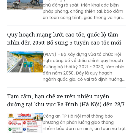
an toàn công trình, giao thông và hạn
chế thấp nhất thiệt hại do mưa bão
gây ra.
Quy hoạch mạng lưới cao tốc, quốc lộ tầm
nhìn đến 2050: Bổ sung 5 tuyến cao tốc mới
(PLVN) - Bộ Xây dựng vừa tổ chức Hội
nghị công bố về điều chỉnh quy hoạch
đường bộ thời kỳ 2021 - 2030, tầm nhìn
đến năm 2050. Đây là quy hoạch
ngành quốc gia, có vai trò định hướng
phát triển hệ thống đường bộ trên
phạm vi cả nước; là cơ sở để quản lý,
Tạm cấm, hạn chế xe trên nhiều tuyến
huy động nguồn lực đầu tư, tăng
đường tại khu vực Ba Đình (Hà Nội) đến 28/7
cường liên kết vùng và kết nối các
trung tâm kinh tế, đô thị, cửa khẩu,
Công an TP Hà Nội mới thông báo
cảng biển, cảng hàng không cùng các
phương án phân luồng giao thông
đầu mối giao thông quan trọng.
nhằm bảo đảm an ninh, an toàn và trật
tự giao thông phục vụ Chương trình
cầu truyền hình trực tiếp "Đi tìm đồng
đội – Sao sáng dẫn đường", diễn ra lúc