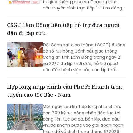
20h ngày 26/7 tại Đài tưởng niệm các
CSGT Lâm Đồng liên tiếp hỗ trợ đưa người
Anh hùng liệt sĩ, phường Ba Đình.
dân đi cấp cứu
Đội Cảnh sát giao thông (CSGT) đường
bộ số 4, Phòng Cảnh sát giao thông
Công an tỉnh Lâm Đồng trong ngày 21
và 22/7 đã kịp thời đưa, hỗ trợ người
dân đến bệnh viện cấp cứu kịp thời.
Hợp long nhịp chính cầu Phước Khánh trên
tuyến cao tốc Bắc - Nam
Một ngày sau khi hợp long nhịp chính,
hơn 200 kỹ sư, công nhân tiếp tục thi
công liên tục ba ca, bốn kíp, đưa cầu
Phước Khánh bước vào giai đoạn hoàn
thiện để về đích trong tháng 9/2026.