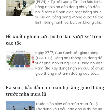
vụ Dự án Cảng hàng không quốc tế Gia
Bình. Đồng hành với bà con không chỉ
có chính quyền địa phương mà còn có
rất nhiều cá nhân, doanh nghiệp và
Đề xuất nghiên cứu bố trí ‘làn vượt xe’ trên
những tấm lòng thiện nguyện. Chính sự
cao tốc
sẻ chia ấy đang tiếp thêm niềm tin để
cuộc di dời quy mô lớn diễn ra trong
Ngày 27/7, Cục Cảnh sát giao thông
không khí đồng thuận và nghĩa tình.
(CSGT, Bộ Công an) thông tin đang đề
xuất phối hợp cùng Cục Đường bộ Việt
Nam (Bộ Xây dựng) nghiên cứu tổ chức
giao thông mới trên đường cao tốc,
theo phương án bố trí làn đường sát dải
phân cách giữa thành “làn vượt xe”.
Rà soát, bảo đảm an toàn hạ tầng giao thông
trước mùa mưa lũ
Trước diễn biến của mùa mưa lũ, Bộ
Xây dựng yêu cầu các đơn vị thuộc Bộ
chủ động rà soát, triển khai các biện
pháp phòng, chống thiên tai, bảo đảm