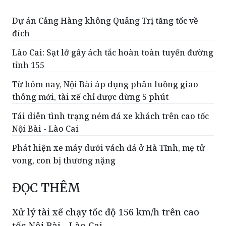
đích
Lào Cai: Sạt lở gây ách tắc hoàn toàn tuyến đường
tỉnh 155
Từ hôm nay, Nội Bài áp dụng phân luồng giao
thông mới, tài xế chỉ được dừng 5 phút
Tái diễn tình trạng ném đá xe khách trên cao tốc
Nội Bài - Lào Cai
Phát hiện xe máy dưới vách đá ở Hà Tĩnh, mẹ tử
vong, con bị thương nặng
ĐỌC THÊM
Xử lý tài xế chạy tốc độ 156 km/h trên cao
tốc Nội Bài - Lào Cai
Ngày 28/7, Đội Cảnh sát giao thông