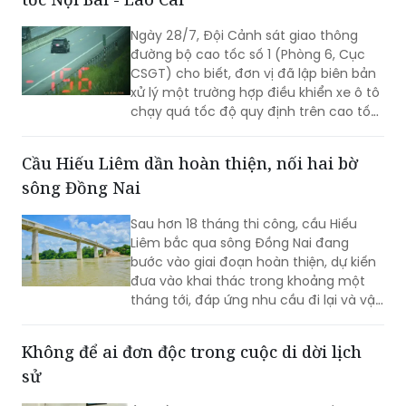
đường bộ cao tốc số 1 (Phòng 6, Cục
CSGT) cho biết, đơn vị đã lập biên bản
xử lý một trường hợp điều khiển xe ô tô
chạy quá tốc độ quy định trên cao tốc
Nội Bài - Lào Cai.
Cầu Hiếu Liêm dần hoàn thiện, nối hai bờ
sông Đồng Nai
Sau hơn 18 tháng thi công, cầu Hiếu
Liêm bắc qua sông Đồng Nai đang
bước vào giai đoạn hoàn thiện, dự kiến
đưa vào khai thác trong khoảng một
tháng tới, đáp ứng nhu cầu đi lại và vận
chuyển thiết bị phục vụ Nhà máy Thủy
điện Trị An.
Không để ai đơn độc trong cuộc di dời lịch
sử
(PLVN) - Tại xã Lương Tài, tỉnh Bắc Ninh,
hàng nghìn hộ dân đang chuyển đến
nơi ở tạm để bàn giao mặt bằng phục