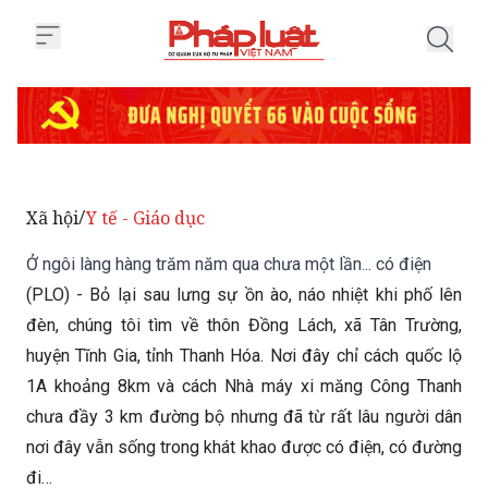
Trang chủ Ở ngôi làng hàng trăm
Xã hội
Y tế - Giáo dục
/
Ở ngôi làng hàng trăm năm qua chưa một lần... có điện
(PLO) - Bỏ lại sau lưng sự ồn ào, náo nhiệt khi phố lên
đèn, chúng tôi tìm về thôn Đồng Lách, xã Tân Trường,
huyện Tĩnh Gia, tỉnh Thanh Hóa. Nơi đây chỉ cách quốc lộ
1A khoảng 8km và cách Nhà máy xi măng Công Thanh
chưa đầy 3 km đường bộ nhưng đã từ rất lâu người dân
nơi đây vẫn sống trong khát khao được có điện, có đường
đi…
Thứ Sáu 15/11/2013 15:00