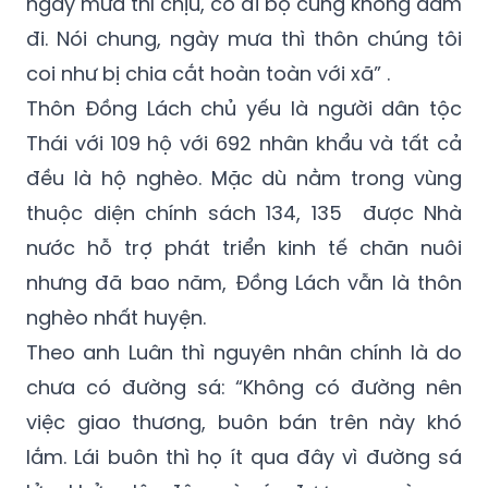
coi như bị chia cắt hoàn toàn với xã” .
Thôn Đồng Lách chủ yếu là người dân tộc
Thái với 109 hộ với 692 nhân khẩu và tất cả
đều là hộ nghèo. Mặc dù nằm trong vùng
thuộc diện chính sách 134, 135 được Nhà
nước hỗ trợ phát triển kinh tế chăn nuôi
nhưng đã bao năm, Đồng Lách vẫn là thôn
nghèo nhất huyện.
Theo anh Luân thì nguyên nhân chính là do
chưa có đường sá: “Không có đường nên
việc giao thương, buôn bán trên này khó
lắm. Lái buôn thì họ ít qua đây vì đường sá
lởm khởm, lên đây mà vác được con gà, con
lợn về cũng đứt hơi. Mà có lên thì họ toàn