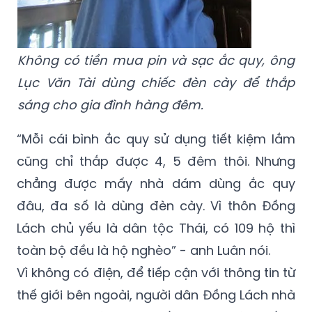
Không có tiền mua pin và sạc ắc quy, ông
Lục Văn Tài dùng chiếc đèn cày để thắp
sáng cho gia đình hàng đêm.
“Mỗi cái bình ắc quy sử dụng tiết kiệm lắm
cũng chỉ thắp được 4, 5 đêm thôi. Nhưng
chẳng được mấy nhà dám dùng ắc quy
đâu, đa số là dùng đèn cày. Vì thôn Đồng
Lách chủ yếu là dân tộc Thái, có 109 hộ thì
toàn bộ đều là hộ nghèo” - anh Luân nói.
Vì không có điện, để tiếp cận với thông tin từ
thế giới bên ngoài, người dân Đồng Lách nhà
nào cũng có một chiếc radio. Vào Đồng
Lách lúc xế chiều sẽ được lắng nghe tiếng