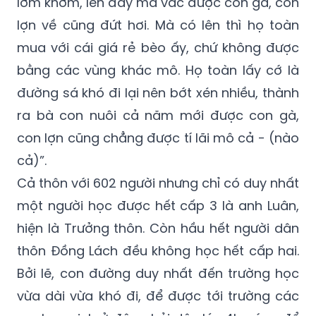
mua với cái giá rẻ bèo ấy, chứ không được
bằng các vùng khác mô. Họ toàn lấy cớ là
đường sá khó đi lại nên bớt xén nhiều, thành
ra bà con nuôi cả năm mới được con gà,
con lợn cũng chẳng được tí lãi mô cả - (nào
cả)”.
Cả thôn với 602 người nhưng chỉ có duy nhất
một người học được hết cấp 3 là anh Luân,
hiện là Trưởng thôn. Còn hầu hết người dân
thôn Đồng Lách đều không học hết cấp hai.
Bởi lẽ, con đường duy nhất đến trường học
vừa dài vừa khó đi, để được tới trường các
em học sinh ở đây phải dậy lúc 4h sáng để
đi thì mới kịp giờ học.