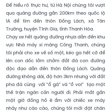
qua quãng đường gần 200km theo quốc lộ
1A để tìm đến thôn Đồng Lách, xã Tân
Trường, huyện Tĩnh Gia, tỉnh Thanh Hóa.
Chạy xe hết quãng đường nhựa dẫn đến khu
vực Nhà máy xi măng Công Thanh, chúng
tôi phải cho xe về số một, kéo ga hết cỡ để
lên con dốc lởm chởm đất đá con đường
độc đạo dẫn đến thôn Đồng Lách. Quãng
đường không dài, độ hơn 3km nhưng với đất
pha đá cùng với “ổ gà” và “ổ voi” tạo một
thế trận ngăn cản người đi. Phải mất gần
một giờ đồng hồ ê ẩm với chiếc xe máy
nhảy như cào cào, chúng tôi mới đặt chân
đến địa phận thôn Đồng Lách.