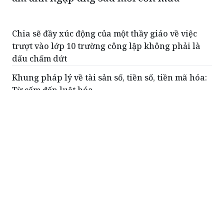
Chia sẽ đầy xúc động của một thầy giáo về việc
trượt vào lớp 10 trường công lập không phải là
dấu chấm dứt
Khung pháp lý về tài sản số, tiền số, tiền mã hóa:
Từ cấm đến luật hóa
Hành trình lan tỏa giá trị ngành đồ uống vì cộng
đồng và phát triển bền vững
Kịp thời bố trí kinh phí chi trả chế độ cho người
lao động khi sắp xếp tổ chức bộ máy
Hải Dương: Tiêu hủy hơn 420 sản phẩm dinh
dưỡng sữa bột béo và sữa nước nhập lậu
ĐỌC THÊM
Khai mạc Lễ hội Quà tặng Du lịch 2025 với
chủ đề "Du lịch Hà Nội - Điểm đến Di sản