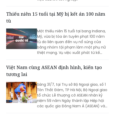
đang cân nhắc kế hoạch thu phí
100.000 USD (khoảng 2,6 tỷ đồng) với
sinh viên quốc tế muốn ở lại Mỹ làm
việc sau khi tốt nghiệp.
Thiếu niên 15 tuổi tại Mỹ bị kết án 100 năm
tù
Một thiếu niên 15 tuổi tại bang Indiana,
Mỹ, vừa bị tòa án tuyên phạt 100 năm
tù do liên quan đến vụ nổ súng của
băng nhóm tội phạm làm một phụ nữ
thiệt mạng. Vụ việc xuất phát từ kế
hoạch ám sát bất thành một nhân
chứng, khiến một nạn nhân không liên
Việt Nam cùng ASEAN định hình, kiến tạo
quan tử vong và hai người khác bị
tương lai
thương.
Sáng 31/7, tại Trụ sở Bộ Ngoại giao, số 1
Tôn Thất Đàm, TP Hà Nội, Bộ Ngoại giao
tổ chức Lễ thượng cờ ASEAN nhân kỷ