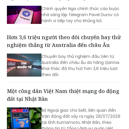
lương hàng năm của một tổng thống
đương nhiệm. Không những vậy, cựu Đệ
nhất phu nhân Kim Keon-hee cũng ghi
Nga truy tố nhà sáng lập Telegram
nhận mức tiền ký gửi lên tới khoảng 170
triệu won, trở thành phạm nhân nhận
Chính quyền Nga chính thức cáo buộc
được nhiều tiền nhất tại Trại tạm giam
nhà sáng lập Telegram Pavel Durov có
miền Nam Seoul.
hành vi tiếp tay cho khủng bố.
Hơn 3,6 triệu người theo dõi chuyến bay thử
nghiệm thẳng từ Australia đến châu Âu
Chuyến bay thử nghiệm đầu tiên từ
Australia đến châu Âu do hãng Qantas
khai thác đã thu hút hơn 3,6 triệu lượt
theo dõi.
Một công dân Việt Nam thiệt mạng do động
đất tại Nhật Bản