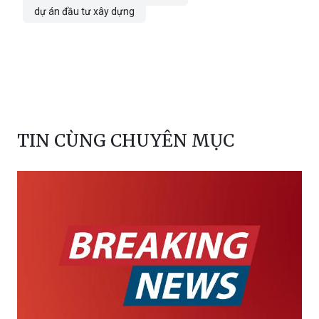
châu phi
pakistan
Sierra Leone
Julius Maada Bio
vay nợ
hủy bỏ
Sierra Leone Ernest Bai Koroma
dự án đầu tư xây dựng
TIN CÙNG CHUYÊN MỤC