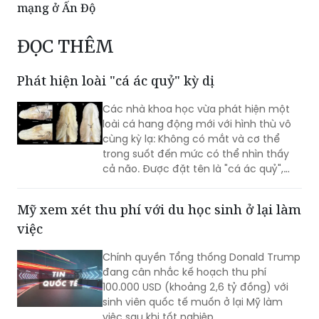
chống lại đợt nắng nóng gay gắt
Mưa lũ và sạt lở đất khiến hơn 100 người thiệt
mạng ở Ấn Độ
ĐỌC THÊM
Phát hiện loài "cá ác quỷ" kỳ dị
Các nhà khoa học vừa phát hiện một
loài cá hang động mới với hình thù vô
cùng kỳ lạ: Không có mắt và cơ thể
trong suốt đến mức có thể nhìn thấy
cả não. Được đặt tên là "cá ác quỷ",
sinh vật này được các chuyên gia đánh
giá có thể là một trong những loài cá
Mỹ xem xét thu phí với du học sinh ở lại làm
hiếm nhất trên thế giới hiện nay.
việc
Chính quyền Tổng thống Donald Trump