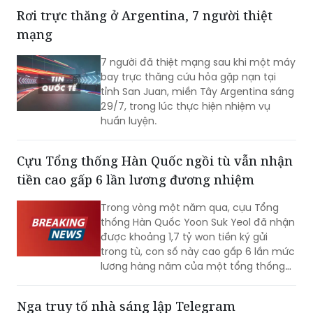
niệm 59 năm Ngày thành lập Hiệp hội
các quốc gia Đông Nam Á (ASEAN) và
31 năm Việt Nam tham gia ASEAN.
Rơi trực thăng ở Argentina, 7 người thiệt
mạng
7 người đã thiệt mạng sau khi một máy
bay trực thăng cứu hỏa gặp nạn tại
tỉnh San Juan, miền Tây Argentina sáng
29/7, trong lúc thực hiện nhiệm vụ
huấn luyện.
Cựu Tổng thống Hàn Quốc ngồi tù vẫn nhận
tiền cao gấp 6 lần lương đương nhiệm
Trong vòng một năm qua, cựu Tổng
thống Hàn Quốc Yoon Suk Yeol đã nhận
được khoảng 1,7 tỷ won tiền ký gửi
trong tù, con số này cao gấp 6 lần mức