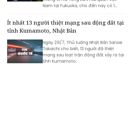
Bộ Ngoại giao cho biết, liên quan đến
trận động đất xảy ra ngày 28/07/2026
tại tỉnh Kumamoto, Nhật Bản, theo
thông tin từ Tổng Lãnh sự quán Việt
Nam tại Fukuoka, cho đến nay có 1
công dân Việt Nam thiệt mạng và một
số công dân Việt Nam bị thương trong
Ít nhất 13 người thiệt mạng sau động đất tại
trận động đất.
tỉnh Kumamoto, Nhật Bản
Ngày 29/7, Thủ tướng Nhật Bản Sanae
Takaichi cho biết, 13 người đã thiệt
mạng sau loạt trận động đất xảy ra tại
tỉnh Kumamoto.