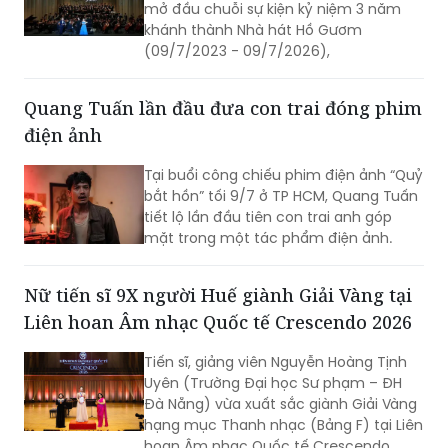
mở đầu chuỗi sự kiện kỷ niệm 3 năm
khánh thành Nhà hát Hồ Gươm
(09/7/2023 - 09/7/2026),
Quang Tuấn lần đầu đưa con trai đóng phim
điện ảnh
Tại buổi công chiếu phim điện ảnh “Quỷ
bắt hồn” tối 9/7 ở TP HCM, Quang Tuấn
tiết lộ lần đầu tiên con trai anh góp
mặt trong một tác phẩm điện ảnh.
Nữ tiến sĩ 9X người Huế giành Giải Vàng tại
Liên hoan Âm nhạc Quốc tế Crescendo 2026
Tiến sĩ, giảng viên Nguyễn Hoàng Tịnh
Uyên (Trường Đại học Sư phạm – ĐH
Đà Nẵng) vừa xuất sắc giành Giải Vàng
hạng mục Thanh nhạc (Bảng F) tại Liên
hoan Âm nhạc Quốc tế Crescendo