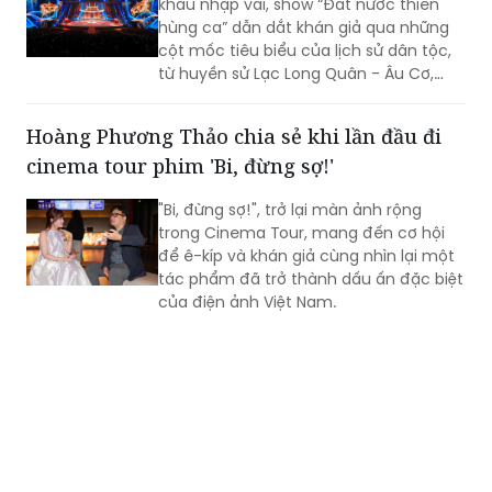
khấu nhập vai, show “Đất nước thiên
hùng ca” dẫn dắt khán giả qua những
cột mốc tiêu biểu của lịch sử dân tộc,
từ huyền sử Lạc Long Quân - Âu Cơ,
thời Hùng Vương dựng nước, các chiến
công giữ nước hào hùng đến khát vọng
Hoàng Phương Thảo chia sẻ khi lần đầu đi
phát triển hùng cường của dân tộc
cinema tour phim 'Bi, đừng sợ!'
trong thời đại mới.
"Bi, đừng sợ!", trở lại màn ảnh rộng
trong Cinema Tour, mang đến cơ hội
để ê-kíp và khán giả cùng nhìn lại một
tác phẩm đã trở thành dấu ấn đặc biệt
của điện ảnh Việt Nam.