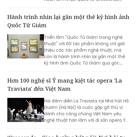
2026. Thành tích tiếp tục khẳng định
dấu ấn của nữ tiến sĩ 9X trong lĩnh vực
Hành trình nhìn lại gần một thế kỷ hình ảnh
biểu diễn, nghiên cứu và đào tạo âm
Quốc Tử Giám
nhạc.
Triển lãm "Quốc Tử Giám trong nghệ
thuật" với 60 tác phẩm không chỉ giới
thiệu các tác phẩm nghệ thuật, mà
còn là hành trình nhìn lại gần một thế
kỷ hình ảnh Quốc Tử Giám qua góc
nhìn của các họa sĩ, kiến trúc sư, nhiếp
ảnh gia và nghệ sĩ thuộc nhiều thế hệ.
Hơn 100 nghệ sĩ Ý mang kiệt tác opera 'La
Traviata' đến Việt Nam
Hai đêm diễn La Traviata tại Nhà hát Hồ
Gươm (Hà Nội) là cuộc gặp gỡ thú vị
dành cho công chúng Việt Nam yêu
nghệ thuật hàn lâm với di sản opera Ý.