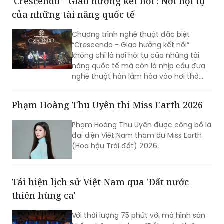
'Crescendo - Giao hưởng kết nối': Nơi hội tụ
của những tài năng quốc tế
Chương trình nghệ thuật đặc biệt
“Crescendo - Giao hưởng kết nối”
không chỉ là nơi hội tụ của những tài
năng quốc tế mà còn là nhịp cầu đưa
nghệ thuật hàn lâm hòa vào hơi thở
cuộc sống, góp phần khẳng định vị thế
TP Sáng tạo của Hà Nội. Đêm nhạc đã
Phạm Hoàng Thu Uyên thi Miss Earth 2026
xóa nhòa khoảng cách giữa âm nhạc
hàn lâm và khán giả, để lại dấu ấn văn
Phạm Hoàng Thu Uyên được công bố là
hóa trong lòng người dân địa phương
đại diện Việt Nam tham dự Miss Earth
cùng du khách thập phương.
(Hoa hậu Trái đất) 2026.
Tái hiện lịch sử Việt Nam qua 'Đất nước
thiên hùng ca'
Với thời lượng 75 phút với mô hình sân