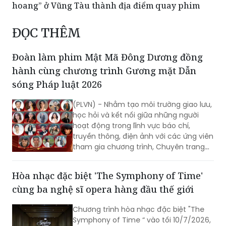
hoang” ở Vũng Tàu thành địa điểm quay phim
ĐỌC THÊM
Đoàn làm phim Mật Mã Đông Dương đồng
hành cùng chương trình Gương mặt Dẫn
sóng Pháp luật 2026
(PLVN) - Nhằm tạo môi trường giao lưu,
học hỏi và kết nối giữa những người
hoạt động trong lĩnh vực báo chí,
truyền thông, điện ảnh với các ứng viên
tham gia chương trình, Chuyên trang
Video Pháp luật – Báo Pháp luật Việt
Nam, cơ quan ngôn luận của Bộ Tư
Hòa nhạc đặc biệt 'The Symphony of Time'
pháp, tổ chức chương trình “Gương
cùng ba nghệ sĩ opera hàng đầu thế giới
mặt Dẫn sóng Pháp luật 2026 – Tuyển
chọn Gương mặt MC Video Pháp luật
Chương trình hòa nhạc đặc biệt "The
2026”.
Symphony of Time “ vào tối 10/7/2026,