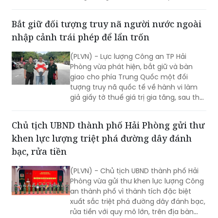
xã hội, tránh tiếp tay cho tin giả và vi
nhập cảnh trái phép để lẩn trốn
phạm pháp luật.
(PLVN) - Lực lượng Công an TP Hải
Phòng vừa phát hiện, bắt giữ và bàn
giao cho phía Trung Quốc một đối
tượng truy nã quốc tế về hành vi làm
giả giấy tờ thuế giá trị gia tăng, sau thời
gian lẩn trốn trên địa bàn thành phố.
Chủ tịch UBND thành phố Hải Phòng gửi thư
khen lực lượng triệt phá đường dây đánh
bạc, rửa tiền
(PLVN) - Chủ tịch UBND thành phố Hải
Phòng vừa gửi thư khen lực lượng Công
an thành phố vì thành tích đặc biệt
xuất sắc triệt phá đường dây đánh bạc,
rửa tiền với quy mô lớn, trên địa bàn
rộng.
Hàng nghìn tỷ đồng trong đường dây đánh