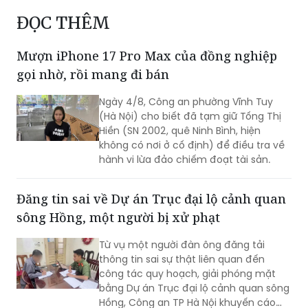
Mượn iPhone 17 Pro Max của đồng nghiệp
gọi nhờ, rồi mang đi bán
Ngày 4/8, Công an phường Vĩnh Tuy
(Hà Nội) cho biết đã tạm giữ Tống Thị
Hiền (SN 2002, quê Ninh Bình, hiện
không có nơi ở cố định) để điều tra về
hành vi lừa đảo chiếm đoạt tài sản.
Đăng tin sai về Dự án Trục đại lộ cảnh quan
sông Hồng, một người bị xử phạt
Từ vụ một người đàn ông đăng tải
thông tin sai sự thật liên quan đến
công tác quy hoạch, giải phóng mặt
bằng Dự án Trục đại lộ cảnh quan sông
Hồng, Công an TP Hà Nội khuyến cáo
người dân cần kiểm chứng nguồn tin
trước khi bình luận, chia sẻ trên mạng
Bắt giữ đối tượng truy nã người nước ngoài