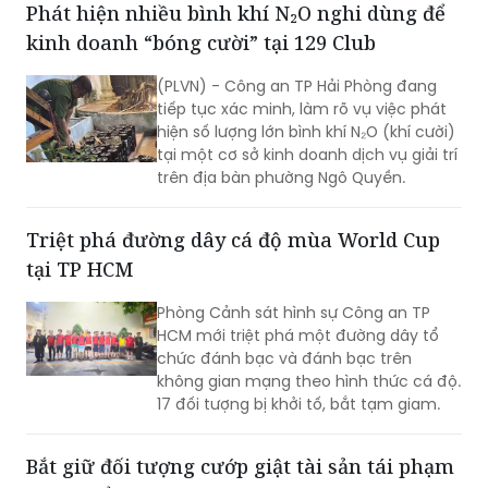
30/7 tại ấp 14, xã Tân Vĩnh Lộc.
(PLVN) - Công an TP Hải Phòng đang
tiếp tục xác minh, làm rõ vụ việc phát
hiện số lượng lớn bình khí N₂O (khí cười)
tại một cơ sở kinh doanh dịch vụ giải trí
trên địa bàn phường Ngô Quyền.
Triệt phá đường dây cá độ mùa World Cup
tại TP HCM
Phòng Cảnh sát hình sự Công an TP
HCM mới triệt phá một đường dây tổ
chức đánh bạc và đánh bạc trên
không gian mạng theo hình thức cá độ.
17 đối tượng bị khởi tố, bắt tạm giam.
Bắt giữ đối tượng cướp giật tài sản tái phạm
nguy hiểm tại TP HCM
Thực hiện chỉ đạo của Ban Giám đốc