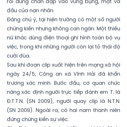
Đáng chú ý, tại hiện trường có một số người
chứng kiến nhưng không can ngăn. Một thiếu
nữ khác dùng điện thoại ghi hình toàn bộ vụ
việc, trong khi những người còn lại tỏ thái độ
cười đùa.
Sau khi đoạn clip xuất hiện trên mạng xã hội
ngày 24/5, Công an xã Vĩnh Hải đã khẩn
trương xác minh. Bước đầu, cơ quan chức
năng xác định người trực tiếp đánh em T. là
Đ.T.T.N. (SN 2009), người quay clip là N.T.N.
(SN 2009). Ngoài ra, có hai nam thanh niên
đứng chứng kiến sự việc.
Gia đình nạn nhân cho biết, sau khi bị đánh,
em T. tiếp tục bị đe dọa, cấm trình báo cơ