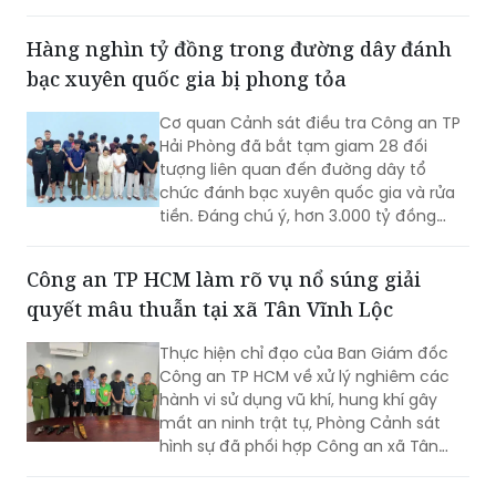
bạc xuyên quốc gia bị phong tỏa
Cơ quan Cảnh sát điều tra Công an TP
Hải Phòng đã bắt tạm giam 28 đối
tượng liên quan đến đường dây tổ
chức đánh bạc xuyên quốc gia và rửa
tiền. Đáng chú ý, hơn 3.000 tỷ đồng
trong 2.003 tài khoản tại 36 ngân hàng
đã bị phong tỏa để phục vụ điều tra.
Công an TP HCM làm rõ vụ nổ súng giải
quyết mâu thuẫn tại xã Tân Vĩnh Lộc
Thực hiện chỉ đạo của Ban Giám đốc
Công an TP HCM về xử lý nghiêm các
hành vi sử dụng vũ khí, hung khí gây
mất an ninh trật tự, Phòng Cảnh sát
hình sự đã phối hợp Công an xã Tân
Vĩnh Lộc, Công an xã Đông Thạnh và
các đơn vị liên quan nhanh chóng điều
Phát hiện nhiều bình khí N₂O nghi dùng để
tra, làm rõ vụ “Cố ý gây thương tích” và
kinh doanh “bóng cười” tại 129 Club
“Gây rối trật tự công cộng” xảy ra ngày