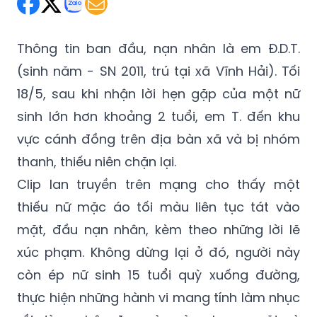
Thông tin ban đầu, nạn nhân là em Đ.D.T.
(sinh năm - SN 2011, trú tại xã Vĩnh Hải). Tối
18/5, sau khi nhận lời hẹn gặp của một nữ
sinh lớn hơn khoảng 2 tuổi, em T. đến khu
vực cánh đồng trên địa bàn xã và bị nhóm
thanh, thiếu niên chặn lại.
Clip lan truyền trên mạng cho thấy một
thiếu nữ mặc áo tối màu liên tục tát vào
mặt, đầu nạn nhân, kèm theo những lời lẽ
xúc phạm. Không dừng lại ở đó, người này
còn ép nữ sinh 15 tuổi quỳ xuống đường,
thực hiện những hành vi mang tính làm nhục
rồi dùng chân đạp vào vùng bụng, mặt và
đầu của nạn nhân.