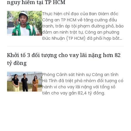
Công an TP HCM về tăng cường đấu
tranh, trấn áp tội phạm đường phố, bảo
đảm an ninh trật tự, Công an phường
Đức Nhuận (TP HCM) đã phối hợp bắt
giữ một đối tượng thực hiện hành vi
cướp giật tài sản, đồng thời chuyển vụ
Khởi tố 3 đối tượng cho vay lãi nặng hơn 82
việc đến Văn phòng Cơ quan Cảnh sát
tỷ đồng
điều tra Công an TP HCM để điều tra
theo quy định.
Phòng Cảnh sát hình sự Công an tỉnh
Hà Tĩnh đã triệt phá nhóm đối tượng có
hành vi cho vay lãi nặng với tổng số
tiền cho vay gần 82,4 tỷ đồng.