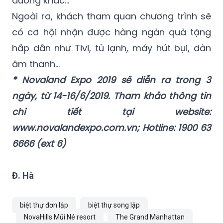
dưỡng khác…
Ngoài ra, khách tham quan chương trình sẽ
có cơ hội nhận được hàng ngàn quà tặng
hấp dẫn như Tivi, tủ lạnh, máy hút bụi, dàn
âm thanh…
* Novaland Expo 2019 sẽ diễn ra trong 3
ngày, từ 14-16/6/2019. Tham khảo thông tin
chi tiết tại website:
www.novalandexpo.com.vn; Hotline: 1900 63
6666 (ext 6)
Đ. Hà
biệt thự đơn lập
biệt thự song lập
NovaHills Mũi Né resort
The Grand Manhattan