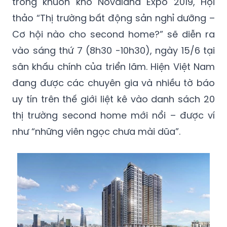
trong khuôn khổ Novaland Expo 2019, Hội
thảo “Thị trường bất động sản nghỉ dưỡng –
Cơ hội nào cho second home?” sẽ diễn ra
vào sáng thứ 7 (8h30 -10h30), ngày 15/6 tại
sân khấu chính của triển lãm. Hiện Việt Nam
đang được các chuyên gia và nhiều tờ báo
uy tín trên thế giới liệt kê vào danh sách 20
thị trường second home mới nổi – được ví
như “những viên ngọc chưa mài dũa”.