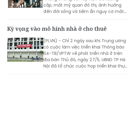
cấp, mất mỹ quan đô thị, ảnh hưởng
đến đời sống và tiềm ẩn nguy cơ mất
an toàn cho người dân.
Kỳ vọng vào mô hình nhà ở cho thuê
(PLVN) - Chỉ 2 ngày sau khi Trung ương
có cuộc làm việc triển khai Thông báo
64-TB/VPTW về phát triển nhà ở trên
địa bàn Thủ đô, ngày 27/5, UBND TP Hà
Nội đã tổ chức cuộc họp triển khai thực
hiện chỉ đạo của Trung ương về khởi
công các dự án nhà ở xã hội (NƠXH) và
Triển khai quyết liệt các giải pháp phát triển
nhà ở cho thuê (NƠCT).
nhà ở cho thuê đáp ứng nhu cầu thực tế của
người dân
Văn phòng Chính phủ có Thông báo số
262/TB-VPCP ngày 26/5/2026 kết luận
của Thủ tướng Chính phủ Lê Minh Hưng
tại cuộc họp về phát triển nhà ở cho