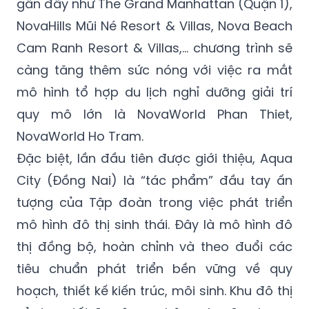
gần đây như The Grand Manhattan (Quận 1),
NovaHills Mũi Né Resort & Villas, Nova Beach
Cam Ranh Resort & Villas,… chương trình sẽ
càng tăng thêm sức nóng với việc ra mắt
mô hình tổ hợp du lịch nghỉ dưỡng giải trí
quy mô lớn là NovaWorld Phan Thiet,
NovaWorld Ho Tram.
Đặc biệt, lần đầu tiên được giới thiệu, Aqua
City (Đồng Nai) là “tác phẩm” đầu tay ấn
tượng của Tập đoàn trong việc phát triển
mô hình đô thị sinh thái. Đây là mô hình đô
thị đồng bộ, hoàn chỉnh và theo đuổi các
tiêu chuẩn phát triển bền vững về quy
hoạch, thiết kế kiến trúc, môi sinh. Khu đô thị