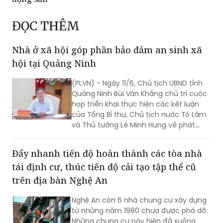
ĐỌC THÊM
Nhà ở xã hội góp phần bảo đảm an sinh xã
hội tại Quảng Ninh
(PLVN) - Ngày 11/6, Chủ tịch UBND tỉnh
Quảng Ninh Bùi Văn Khắng chủ trì cuộc
họp triển khai thực hiện các kết luận
của Tổng Bí thư, Chủ tịch nước Tô Lâm
và Thủ tướng Lê Minh Hưng về phát
triển nhà ở xã hội, nhà ở cho thuê và
định hướng phát triển nhà ở trong thời
Đẩy nhanh tiến độ hoàn thành các tòa nhà
gian tới.
tái định cư, thúc tiến độ cải tạo tập thể cũ
trên địa bàn Nghệ An
Nghệ An còn 6 nhà chung cư xây dựng
từ những năm 1980 chưa được phá dỡ.
Những chung cư này hiện đã xuống