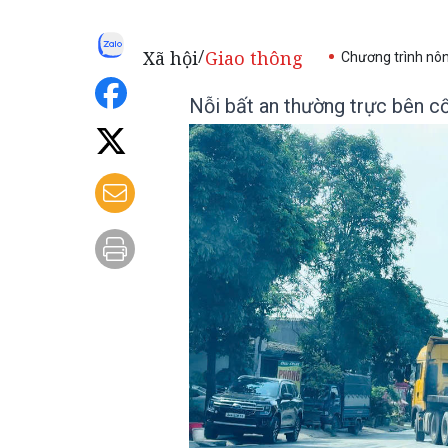
Xã hội
Giao thông
/
Chương trình nô
Nỗi bất an thường trực bên c