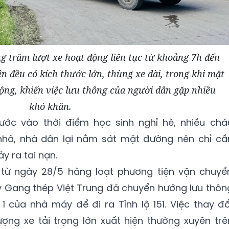
g trăm lượt xe hoạt động liên tục từ khoảng 7h đến
n đều có kích thước lớn, thùng xe dài, trong khi mặt
ộng, khiến việc lưu thông của người dân gặp nhiều
khó khăn.
ước vào thời điểm học sinh nghỉ hè, nhiều chá
nhà, nhà dân lại nằm sát mặt đường nên chỉ cầ
y ra tai nạn.
 từ ngày 28/5 hàng loạt phương tiện vận chuyể
y Gang thép Việt Trung đã chuyển hướng lưu thôn
 của nhà máy để đi ra Tỉnh lộ 151. Việc thay đổ
ượng xe tải trọng lớn xuất hiện thường xuyên trê