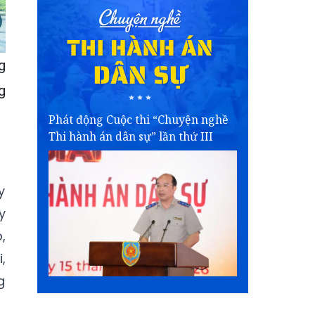
g
g
Phát động Cuộc thi “Chuyện nghề
Thi hành án dân sự” lần thứ III
y
y
,
,
g