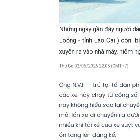
Những ngày gần đây người dân
Loỏng - tỉnh Lào Cai ) còn bị
xuyên ra vào nhà máy, hiểm họ
Thứ Ba 02/06/2026 22:05 (GMT+7)
Ông N.V.H – trú tại tổ dân ph
các xe này chạy từ cổng số 
nay không hiểu sao lại chuy
mỗi lần xe di chuyển ra đườ
nhiều khi tài xế cua xe suýt 
ồn tăng lên đáng kể.