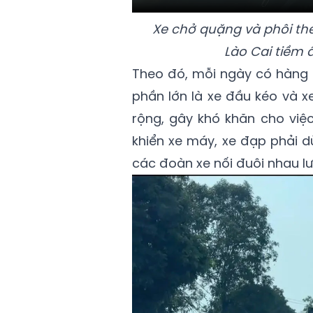
Xe chở quặng và phôi thé
Lào Cai tiềm
Theo đó, mỗi ngày có hàng t
phần lớn là xe đầu kéo và x
rộng, gây khó khăn cho việc
khiển xe máy, xe đạp phải 
các đoàn xe nối đuôi nhau lư