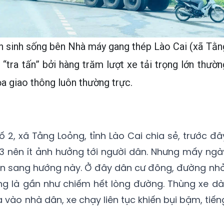
 sinh sống bên Nhà máy gang thép Lào Cai (xã Tằn
 “tra tấn” bởi hàng trăm lượt xe tải trọng lớn thườn
a giao thông luôn thường trực.
ố 2, xã Tằng Loỏng, tỉnh Lào Cai chia sẻ, trước đâ
3 nên ít ảnh hưởng tới người dân. Nhưng mấy ngà
ển sang hướng này. Ở đây dân cư đông, đường nhỏ
ng là gần như chiếm hết lòng đường. Thùng xe dài
va vào nhà dân, xe chạy liên tục khiến bụi bặm, tiến