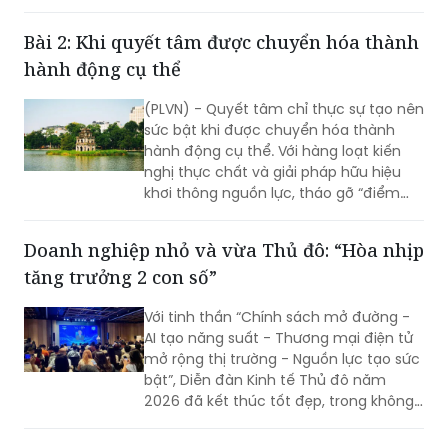
cơ sở sản xuất, nhà máy, khu công
nghiệp và quan trọng hơn, các hệ
Bài 2: Khi quyết tâm được chuyển hóa thành
thống đã vận hành đang chứng minh
hành động cụ thể
được giá trị thực tế…
(PLVN) - Quyết tâm chỉ thực sự tạo nên
sức bật khi được chuyển hóa thành
hành động cụ thể. Với hàng loạt kiến
nghị thực chất và giải pháp hữu hiệu
khơi thông nguồn lực, tháo gỡ “điểm
nghẽn” về đầu tư, đất đai, hạ tầng và
môi trường kinh doanh (KD), hy vọng Hà
Doanh nghiệp nhỏ và vừa Thủ đô: “Hòa nhịp
Nội sẽ tạo nền tảng để mở rộng không
tăng trưởng 2 con số”
gian phát triển, hiện thực hóa mục tiêu
tăng trưởng cao và bền vững.
Với tinh thần “Chính sách mở đường -
AI tạo năng suất - Thương mại điện tử
mở rộng thị trường - Nguồn lực tạo sức
bật”, Diễn đàn Kinh tế Thủ đô năm
2026 đã kết thúc tốt đẹp, trong không
khí đổi mới, quyết tâm và khát vọng
phát triển mạnh mẽ của Thủ đô.