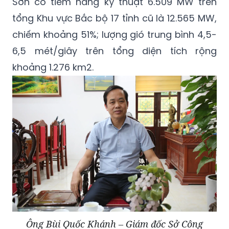
Sơn có tiềm năng kỹ thuật 6.509 MW trên
tổng Khu vực Bắc bộ 17 tỉnh cũ là 12.565 MW,
chiếm khoảng 51%; lượng gió trung bình 4,5-
6,5 mét/giây trên tổng diện tích rộng
khoảng 1.276 km2.
Ông Bùi Quốc Khánh – Giám đốc Sở Công