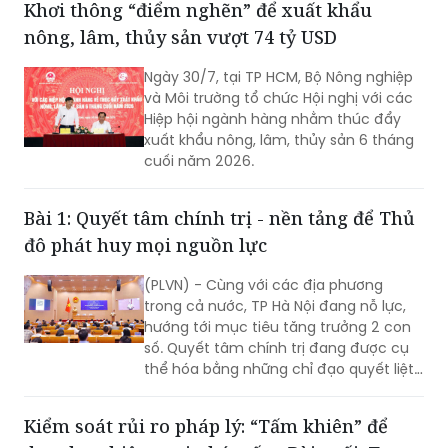
Khơi thông “điểm nghẽn” để xuất khẩu
nông, lâm, thủy sản vượt 74 tỷ USD
Ngày 30/7, tại TP HCM, Bộ Nông nghiệp
và Môi trường tổ chức Hội nghị với các
Hiệp hội ngành hàng nhằm thúc đẩy
xuất khẩu nông, lâm, thủy sản 6 tháng
cuối năm 2026.
Bài 1: Quyết tâm chính trị - nền tảng để Thủ
đô phát huy mọi nguồn lực
(PLVN) - Cùng với các địa phương
trong cả nước, TP Hà Nội đang nỗ lực,
hướng tới mục tiêu tăng trưởng 2 con
số. Quyết tâm chính trị đang được cụ
thể hóa bằng những chỉ đạo quyết liệt,
hành động đồng bộ và tinh thần dám
nghĩ, dám làm. Đây chính là những
Kiểm soát rủi ro pháp lý: “Tấm khiên” để
động lực quan trọng để TP khơi dậy