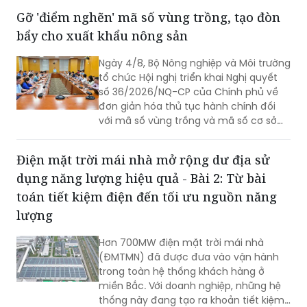
Gỡ 'điểm nghẽn' mã số vùng trồng, tạo đòn
bẩy cho xuất khẩu nông sản
Ngày 4/8, Bộ Nông nghiệp và Môi trường
tổ chức Hội nghị triển khai Nghị quyết
số 36/2026/NQ-CP của Chính phủ về
đơn giản hóa thủ tục hành chính đối
với mã số vùng trồng và mã số cơ sở
đóng gói.
Điện mặt trời mái nhà mở rộng dư địa sử
dụng năng lượng hiệu quả - Bài 2: Từ bài
toán tiết kiệm điện đến tối ưu nguồn năng
lượng
Hơn 700MW điện mặt trời mái nhà
(ĐMTMN) đã được đưa vào vận hành
trong toàn hệ thống khách hàng ở
miền Bắc. Với doanh nghiệp, những hệ
thống này đang tạo ra khoản tiết kiệm