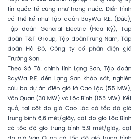
tín quốc tế cũng như trong nước. Điển hình
có thể kể như Tập đoàn BayWa R.E. (Đức),
Tập đoàn General Electric (Hoa Kỳ),
Tập
đoàn T&T Group, Tập đoànTrung Nam, Tập
đoàn Hà Đô, Công ty cổ phần điện gió
Trường Sơn...
Theo Sở Tài chính tỉnh Lạng Sơn, Tập đoàn
BayWa R.E. đến Lạng Sơn khảo sát, nghiên
cứu ba dự án điện gió là Cao Lộc (55 MW),
Văn Quan (30 MW) và Lộc Bình (155 MW). Kết
quả, tại cột đo gió Cao Lộc có tốc độ gió
trung bình 6,6 mét/giây, cột đo gió Lộc Bình
có tốc độ gió trung bình 5,9 mét/giây, cột
đo gió Văn Quan có tốc độ gió trung bình