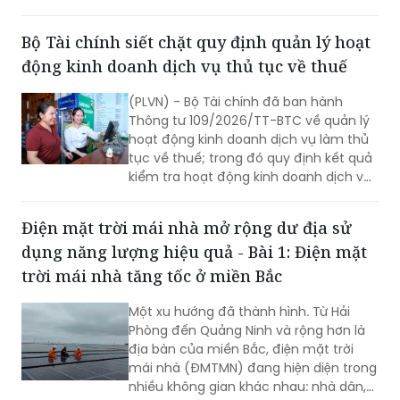
hàng tỷ đồng mỗi tháng. Kết quả này
cho thấy Việt Nam có thể tích hợp
Bộ Tài chính siết chặt quy định quản lý hoạt
nhiều mục tiêu trong cái nhìn mới về sử
động kinh doanh dịch vụ thủ tục về thuế
dụng năng lượng hiệu quả.
(PLVN) - Bộ Tài chính đã ban hành
Thông tư 109/2026/TT-BTC về quản lý
hoạt động kinh doanh dịch vụ làm thủ
tục về thuế; trong đó quy định kết quả
kiểm tra hoạt động kinh doanh dịch vụ
làm thủ tục về thuế phải được công
khai trong 5 ngày làm việc.
Điện mặt trời mái nhà mở rộng dư địa sử
dụng năng lượng hiệu quả - Bài 1: Điện mặt
trời mái nhà tăng tốc ở miền Bắc
Một xu hướng đã thành hình. Từ Hải
Phòng đến Quảng Ninh và rộng hơn là
địa bàn của miền Bắc, điện mặt trời
mái nhà (ĐMTMN) đang hiện diện trong
nhiều không gian khác nhau: nhà dân,