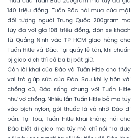
mua của Tuấn Bắc 200gram ma túy đá giá
140 triệu đồng. Tuấn Bắc hỏi mua của một
đối tượng người Trung Quốc 200gram ma
túy đá với giá 108 triệu đồng, đón xe khách
từ Quảng Ninh vào TP HCM giao hàng cho
Tuấn Hitle và Đào. Tại quầy lễ tân, khi chuẩn
bị giao dịch thì cả ba bị bắt giữ.
Còn lời khai của Đào và Tuấn Hitle cho thấy
vai trò giúp sức của Đào. Sau khi ly hôn với
chồng cũ, Đào sống chung với Tuấn Hitle
như vợ chồng. Nhiều lần Tuấn Hitle bỏ ma túy
vào bịch nylon, gói thuốc lá và nhờ Đào đi
bán. Tại tòa, Tuấn Hitle khai không nói cho
Đào biết đi giao ma túy mà chỉ nói “ra đưa