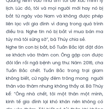
Quảng Ninh vào nhà tìm tôi để xác minh lý
lịch. Lúc đó, tôi và mọi người mới hay nó bị
bắt từ ngày vào Nam và không được phép
liên lạc với gia đình vì đang trong quá trình
điều tra. Nghe tin nó bị bắt vì mua bán ma
túy mà tôi sững sờ”, bà Thúy chia sẻ.
Nghe tin con bị bắt, bố Tuấn Bắc lật đật đón
xe khách vào thăm con. Ông gặp con được
đôi lần rồi ngã bệnh ung thư. Năm 2016, cha
Tuấn Bắc chết. Tuấn Bắc trong trại giam
không biết, cứ ngày đêm trông mong người
thân vào thăm nhưng không thấy ai. Bà Thúy
kể: “Ông nhà chết, tôi một thân một mình,
kinh tế gia đình lại khó khăn nên không có