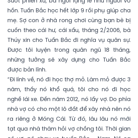
Suốt phiên xử, bà ngồi lặng lẽ như người vô
hồn. Tuấn Bắc học hết lớp 9 rồi phụ giúp cha
mẹ. Sợ con ở nhà rong chơi cùng bạn bè bị
cuốn theo cái hư, cái xấu, tháng 2/2006, bà
Thúy xin cho Tuấn Bắc đi nghĩa vụ quân sự.
Được tôi luyện trong quân ngũ 18 tháng,
những tưởng sẽ xây dựng cho Tuấn Bắc
được bản lĩnh.
“Đi lính về, nó đi học thợ mỏ. Làm mỏ được 3
năm, thấy nó khổ quá, tôi cho nó đi học
nghề lái xe. Đến năm 2012, nó lấy vợ. Do phía
nhà vợ có cho một lô đất để xây nhà nên nó
ra riêng ở Móng Cái. Từ đó, lâu lâu nó mới
tạt qua nhà thăm hỏi vợ chồng tôi. Thời gian