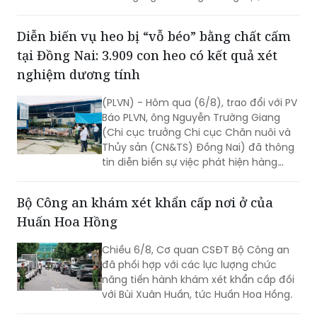
điểm a khoản 1 Điều 260 BLHS.
Diễn biến vụ heo bị “vỗ béo” bằng chất cấm
tại Đồng Nai: 3.909 con heo có kết quả xét
nghiệm dương tính
(PLVN) - Hôm qua (6/8), trao đổi với PV
Báo PLVN, ông Nguyễn Trường Giang
(Chi cục trưởng Chi cục Chăn nuôi và
Thủy sản (CN&TS) Đồng Nai) đã thông
tin diễn biến sự việc phát hiện hàng
nghìn con heo dương tính với chất cấm
Salbutamol (thuộc nhóm Beta-agonist,
Bộ Công an khám xét khẩn cấp nơi ở của
chất tạo nạc bị cấm sử dụng trong
Huấn Hoa Hồng
chăn nuôi) tại nhiều cơ sở chăn nuôi,
thu gom trên địa bàn.
Chiều 6/8, Cơ quan CSĐT Bộ Công an
đã phối hợp với các lực lượng chức
năng tiến hành khám xét khẩn cấp đối
với Bùi Xuân Huấn, tức Huấn Hoa Hồng.