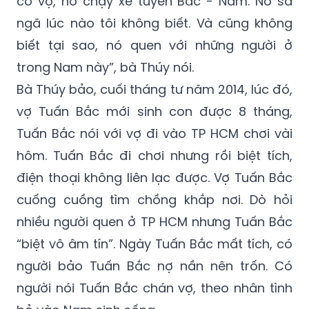
có vợ, nó chạy xe tuyến Bắc - Nam. Nó sa
ngã lúc nào tôi không biết. Và cũng không
biết tại sao, nó quen với những người ở
trong Nam này”, bà Thúy nói.
Bà Thúy bảo, cuối tháng tư năm 2014, lúc đó,
vợ Tuấn Bắc mới sinh con được 8 tháng,
Tuấn Bắc nói với vợ đi vào TP HCM chơi vài
hôm. Tuấn Bắc đi chơi nhưng rồi biệt tích,
điện thoại không liên lạc được. Vợ Tuấn Bắc
cuống cuồng tìm chồng khắp nơi. Dò hỏi
nhiều người quen ở TP HCM nhưng Tuấn Bắc
“biệt vô âm tín”. Ngày Tuấn Bắc mất tích, có
người bảo Tuấn Bắc nợ nần nên trốn. Có
người nói Tuấn Bắc chán vợ, theo nhân tình