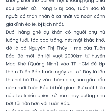
không khỏi thở dài về một khoảng lặng phía
sau phiên xử. Trong 5 bị cáo, Tuấn Bắc là
người có thân nhân ở xa nhất và hoàn cảnh
gia đình éo le, bị kịch nhất.
Dưới hàng ghế dự khán có người phụ nữ
luống tuổi, tóc bạc trắng, nét mặt khắc khổ,
đó là bà Nguyễn Thị Thúy - mẹ của Tuấn
Bắc. Bà mới lặn lội vượt 2000km từ huyện
Mạo Khê (Quảng Ninh) vào TP HCM để kịp
thăm Tuấn Bắc trước ngày xét xử. Đây là lần
thứ hai bà Thúy vào thăm con, sau gần bốn
năm rưỡi Tuấn Bắc bị bắt giam. Sự xuất hiện
của bà khiến phiên xử hôm nay dường như
bớt tủi hờn hơn với Tuấn Bắc.