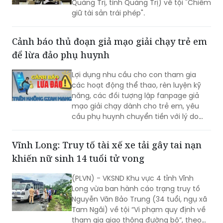
Quảng Trị, tỉnh Quảng Trị) về tội "Chiếm
giữ tài sản trái phép".
Cảnh báo thủ đoạn giả mạo giải chạy trẻ em
để lừa đảo phụ huynh
Lợi dụng nhu cầu cho con tham gia
các hoạt động thể thao, rèn luyện kỹ
năng, các đối tượng lập fanpage giả
mạo giải chạy dành cho trẻ em, yêu
cầu phụ huynh chuyển tiền với lý do
mở hồ sơ, giữ suất, xác minh thông tin
rồi liên tục dụ nạn nhân nộp thêm tiền.
Vĩnh Long: Truy tố tài xế xe tải gây tai nạn
Công an Hà Nội cảnh báo người dân
khiến nữ sinh 14 tuổi tử vong
cần kiểm tra kỹ đơn vị tổ chức trước khi
đăng ký và tuyệt đối không chuyển tiền
(PLVN) - VKSND Khu vực 4 tỉnh Vĩnh
theo yêu cầu từ các tài khoản không rõ
Long vừa ban hành cáo trạng truy tố
nguồn gốc.
Nguyễn Văn Bảo Trung (34 tuổi, ngụ xã
Tam Ngãi) về tội “Vi phạm quy định về
tham gia giao thông đường bộ”, theo