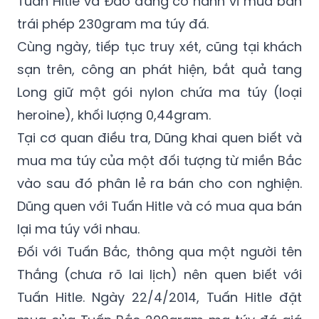
Tuấn Hitle và Đào đang có hành vi mua bán
trái phép 230gram ma túy đá.
Cùng ngày, tiếp tục truy xét, cũng tại khách
sạn trên, công an phát hiện, bắt quả tang
Long giữ một gói nylon chứa ma túy (loại
heroine), khối lượng 0,44gram.
Tại cơ quan điều tra, Dũng khai quen biết và
mua ma túy của một đối tượng từ miền Bắc
vào sau đó phân lẻ ra bán cho con nghiện.
Dũng quen với Tuấn Hitle và có mua qua bán
lại ma túy với nhau.
Đối với Tuấn Bắc, thông qua một người tên
Thắng (chưa rõ lai lịch) nên quen biết với
Tuấn Hitle. Ngày 22/4/2014, Tuấn Hitle đặt