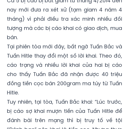
Cả 5 bị cáo bị bắt giam từ tháng 4/2014 đến
nay mới đưa ra xét xử (tạm giam 4 năm 4
tháng) vì phải điều tra xác minh nhiều đối
tượng mà các bị cáo khai có giao dịch, mua
bán.
Tại phiên tòa mới đây, bất ngờ Tuấn Bắc và
Tuấn Hitle thay đổi một số lời khai. Theo đó,
cáo trạng và nhiều lời khai của hai bị cáo
cho thấy Tuấn Bắc đã nhận được 40 triệu
đồng tiền cọc bán 200gram ma túy từ Tuấn
Hitle.
Tuy nhiên, tại tòa, Tuấn Bắc khai: “Lúc trước,
bị cáo sợ khai mượn tiền của Tuấn Hitle để
đánh bài trên mạng thì bị truy tố về tội