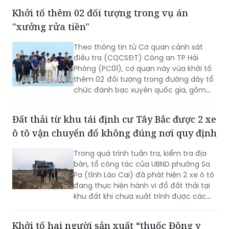
Khởi tố thêm 02 đối tượng trong vụ án
"xưởng rửa tiền"
Theo thông tin từ Cơ quan cảnh sát
điều tra (CQCSĐT) Công an TP Hải
Phòng (PC01), cơ quan này vừa khởi tố
thêm 02 đối tượng trong đường dây tổ
chức đánh bạc xuyên quốc gia, gồm
Nguyễn An Huy (SN 2005), trú tại
phường Hạc Thành, tỉnh Thanh Hoá và
Đất thải từ khu tái định cư Tây Bắc được 2 xe
đối tượng Hoàng Xuân Đức (SN 2003),
ô tô vận chuyển đổ không đúng nơi quy định
trú tại phường Châu Sơn, tỉnh Ninh Bình,
02 đối tượng này bị khởi tố tội danh
Trong quá trình tuần tra, kiểm tra địa
“Đánh bạc”.
bàn, tổ công tác của UBND phường Sa
Pa (tỉnh Lào Cai) đã phát hiện 2 xe ô tô
đang thực hiện hành vi đổ đất thải tại
khu đất khi chưa xuất trình được các
giấy tờ pháp lý liên quan.
Khởi tố hai người sản xuất “thuốc Đông y