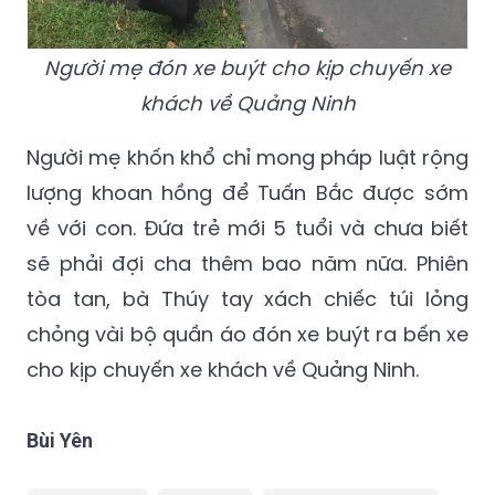
Người mẹ đón xe buýt cho kịp chuyến xe
khách về Quảng Ninh
Người mẹ khốn khổ chỉ mong pháp luật rộng
lượng khoan hồng để Tuấn Bắc được sớm
về với con. Đứa trẻ mới 5 tuổi và chưa biết
sẽ phải đợi cha thêm bao năm nữa. Phiên
tòa tan, bà Thúy tay xách chiếc túi lỏng
chỏng vài bộ quần áo đón xe buýt ra bến xe
cho kịp chuyến xe khách về Quảng Ninh.
Bùi Yên