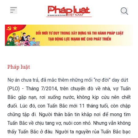
Trang chủ Nợ án chưa trả, đã mắ
Pháp luật
Nợ án chưa trả, đã mắc thêm những mối “nợ đời” day dứt
(PLO) - Tháng 7/2014, trên chuyến đò về nhà, vợ Tuấn
Bắc gặp nạn, rơi xuống nước, không kịp cứu nên chết
đuối. Lúc đó, con Tuấn Bắc mới 11 tháng tuổi, còn chập
chững tập đi. Người thân bắn tin khắp nơi để mong tìm
Tuấn Bắc về chịu tang vợ, nuôi con nhỏ. Nhưng vẫn không
thấy Tuấn Bắc ở đâu. Người ta nguyền rủa Tuấn Bắc bạc