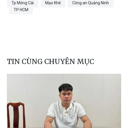
Tp Móng Cái
Mạo Khê
Công an Quảng Ninh
TP HCM
TIN CÙNG CHUYÊN MỤC