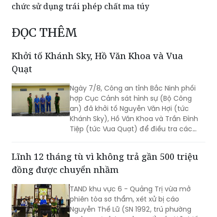
chức sử dụng trái phép chất ma túy
ĐỌC THÊM
Khởi tố Khánh Sky, Hồ Văn Khoa và Vua
Quạt
Ngày 7/8, Công an tỉnh Bắc Ninh phối
hợp Cục Cảnh sát hình sự (Bộ Công
an) đã khởi tố Nguyễn Văn Hợi (tức
Khánh Sky), Hồ Văn Khoa và Trần Đình
Tiệp (tức Vua Quạt) để điều tra các
hành vi liên quan những mâu thuẫn
phát sinh từ hoạt động livestream trên
Lĩnh 12 tháng tù vì không trả gần 500 triệu
mạng xã hội.
đồng được chuyển nhầm
TAND khu vực 6 - Quảng Trị vừa mở
phiên tòa sơ thẩm, xét xử bị cáo
Nguyễn Thế Lữ (SN 1992, trú phường