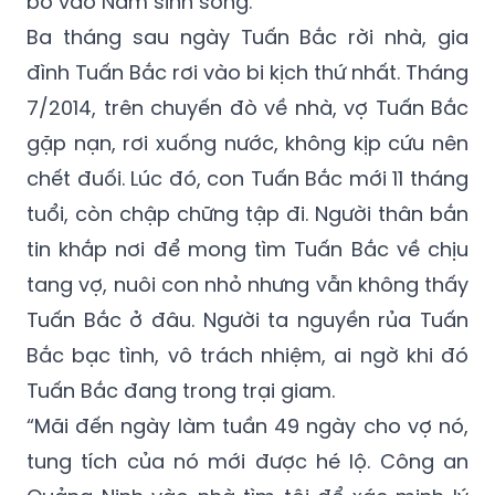
bỏ vào Nam sinh sống.
Ba tháng sau ngày Tuấn Bắc rời nhà, gia
đình Tuấn Bắc rơi vào bi kịch thứ nhất. Tháng
7/2014, trên chuyến đò về nhà, vợ Tuấn Bắc
gặp nạn, rơi xuống nước, không kịp cứu nên
chết đuối. Lúc đó, con Tuấn Bắc mới 11 tháng
tuổi, còn chập chững tập đi. Người thân bắn
tin khắp nơi để mong tìm Tuấn Bắc về chịu
tang vợ, nuôi con nhỏ nhưng vẫn không thấy
Tuấn Bắc ở đâu. Người ta nguyền rủa Tuấn
Bắc bạc tình, vô trách nhiệm, ai ngờ khi đó
Tuấn Bắc đang trong trại giam.
“Mãi đến ngày làm tuần 49 ngày cho vợ nó,
tung tích của nó mới được hé lộ. Công an