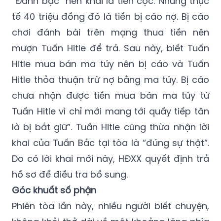
“Đánh bạc” nên khai là tiền cọc. Nhưng thực
tế 40 triệu đồng đó là tiền bị cáo nợ. Bị cáo
chơi đánh bài trên mạng thua tiền nên
mượn Tuấn Hitle để trả. Sau này, biết Tuấn
Hitle mua bán ma túy nên bị cáo và Tuấn
Hitle thỏa thuận trừ nợ bằng ma túy. Bị cáo
chưa nhận được tiền mua bán ma túy từ
Tuấn Hitle vì chỉ mới mang tới quầy tiếp tân
là bị bắt giữ”. Tuấn Hitle cũng thừa nhận lời
khai của Tuấn Bắc tại tòa là “đúng sự thật”.
Do có lời khai mới này, HĐXX quyết định trả
hồ sơ để điều tra bổ sung.
Góc khuất số phận
Phiên tòa lần này, nhiều người biết chuyện,