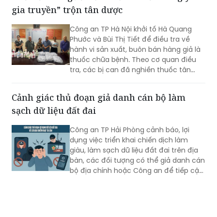
gia truyền” trộn tân dược
Công an TP Hà Nội khởi tố Hà Quang
Phước và Bùi Thị Tiết để điều tra về
hành vi sản xuất, buôn bán hàng giả là
thuốc chữa bệnh. Theo cơ quan điều
tra, các bị can đã nghiền thuốc tân
dược có thành phần giảm đau, chống
viêm rồi trộn vào thuốc Đông y, đóng
Cảnh giác thủ đoạn giả danh cán bộ làm
gói dưới nhãn “thuốc Đông y gia truyền”
sạch dữ liệu đất đai
để bán cho người bệnh.
Công an TP Hải Phòng cảnh báo, lợi
dụng việc triển khai chiến dịch làm
giàu, làm sạch dữ liệu đất đai trên địa
bàn, các đối tượng có thể giả danh cán
bộ địa chính hoặc Công an để tiếp cận,
thu thập thông tin cá nhân, phát tán
mã độc và chiếm đoạt tài sản của
người dân.