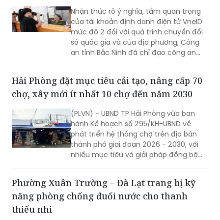
Nhận thức rõ ý nghĩa, tầm quan trọng
của tài khoản định danh điện tử VneID
mức độ 2 đối với quá trình chuyển đổi
số quốc gia và của địa phương, Công
an tỉnh Bắc Ninh đã chỉ đạo công an
cấp xã triển khai đồng bộ nhiều giải
pháp nhằm đẩy mạnh công tác thu
Hải Phòng đặt mục tiêu cải tạo, nâng cấp 70
nhận, kích hoạt tài khoản định danh
chợ, xây mới ít nhất 10 chợ đến năm 2030
điện tử cho người dân.
(PLVN) - UBND TP Hải Phòng vừa ban
hành Kế hoạch số 295/KH-UBND về
phát triển hệ thống chợ trên địa bàn
thành phố giai đoạn 2026 - 2030, với
nhiều mục tiêu và giải pháp đồng bộ
nhằm nâng cấp hạ tầng thương mại,
từng bước hiện đại hóa hoạt động kinh
Phường Xuân Trường – Đà Lạt trang bị kỹ
doanh, đáp ứng yêu cầu phát triển đô
năng phòng chống đuối nước cho thanh
thị và xây dựng nông thôn mới.
thiếu nhi