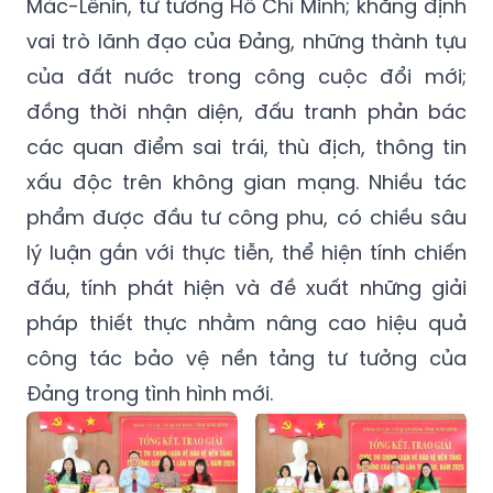
Mác-Lênin, tư tưởng Hồ Chí Minh; khẳng định
vai trò lãnh đạo của Đảng, những thành tựu
của đất nước trong công cuộc đổi mới;
đồng thời nhận diện, đấu tranh phản bác
các quan điểm sai trái, thù địch, thông tin
xấu độc trên không gian mạng. Nhiều tác
phẩm được đầu tư công phu, có chiều sâu
lý luận gắn với thực tiễn, thể hiện tính chiến
đấu, tính phát hiện và đề xuất những giải
pháp thiết thực nhằm nâng cao hiệu quả
công tác bảo vệ nền tảng tư tưởng của
Đảng trong tình hình mới.