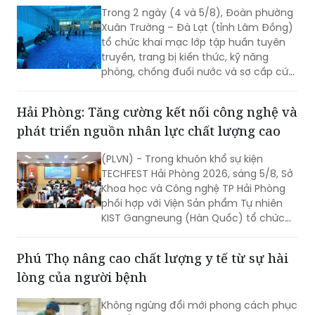
Trong 2 ngày (4 và 5/8), Đoàn phường
Xuân Trường – Đà Lạt (tỉnh Lâm Đồng)
tổ chức khai mạc lớp tập huấn tuyên
truyền, trang bị kiến thức, kỹ năng
phòng, chống đuối nước và sơ cấp cứu
cho thanh thiếu nhi năm 2026.
Hải Phòng: Tăng cường kết nối công nghệ và
phát triển nguồn nhân lực chất lượng cao
(PLVN) - Trong khuôn khổ sự kiện
TECHFEST Hải Phòng 2026, sáng 5/8, Sở
Khoa học và Công nghệ TP Hải Phòng
phối hợp với Viện Sản phẩm Tự nhiên
KIST Gangneung (Hàn Quốc) tổ chức
Phiên kết nối cung cầu công nghệ giữa
doanh nghiệp Viện KIST và doanh
Phú Thọ nâng cao chất lượng y tế từ sự hài
nghiệp TP Hải Phòng.
lòng của người bệnh
Không ngừng đổi mới phong cách phục