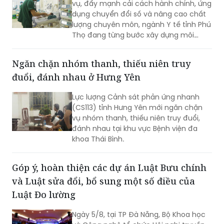
vụ, đẩy mạnh cải cách hành chính, ứng
dụng chuyển đổi số và nâng cao chất
lượng chuyên môn, ngành Y tế tỉnh Phú
Thọ đang từng bước xây dựng môi
trường khám, chữa bệnh hiện đại,
chuyên nghiệp và thân thiện. Tại nhiều
Ngăn chặn nhóm thanh, thiếu niên truy
cơ sở y tế, sự hài lòng của người bệnh
đuổi, đánh nhau ở Hưng Yên
không chỉ là mục tiêu hướng tới mà
còn trở thành tiêu chí quan trọng để
Lực lượng Cảnh sát phản ứng nhanh
đánh giá chất lượng hoạt động của
(CS113) tỉnh Hưng Yên mới ngăn chặn
mỗi đơn vị.
vụ nhóm thanh, thiếu niên truy đuổi,
đánh nhau tại khu vực Bệnh viện đa
khoa Thái Bình.
Góp ý, hoàn thiện các dự án Luật Bưu chính
và Luật sửa đổi, bổ sung một số điều của
Luật Đo lường
Ngày 5/8, tại TP Đà Nẵng, Bộ Khoa học