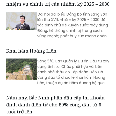
nhiệm vụ chính trị của nhiệm kỳ 2025 – 2030
Đại hội đại biểu Đảng bộ tỉnh Lạng Sơn
lần thứ XVIII, nhiệm kỳ 2025 - 2030 đã
xác định chủ đề xuyên suốt: “Xây dựng
Đảng, hệ thống chính trị trong sạch,
vững mạnh; phát huy sức mạnh đoàn
kết; huy động mọi nguồn lực, hiện thực
hóa khát vọng phát triển; xây dựng
Khai hầm Hoàng Liên
Lạng Sơn trở thành một cực tăng
trưởng của vùng Trung du và miền núi
Sáng 5/8, Ban Quản lý Dự án Đầu tư xây
Bắc Bộ”. Đây không chỉ là việc tổng kết
dựng tỉnh Lai Châu phối hợp với Liên
thực tiễn một cách toàn diện từ nhiệm
danh nhà thầu do Tập đoàn Đèo Cả
kỳ 2020 - 2025, mà còn thể hiện rõ
đứng đầu tổ chức lễ khai hầm Hoàng
tầm nhìn, bản lĩnh và quyết tâm chính
Liên, thuộc dự án Hầm đường bộ qua
trị của Đảng bộ tỉnh trong giai đoạn
đèo Hoàng Liên, kết nối tỉnh Lào Cai với
phát triển mới.
tỉnh Lai Châu.
Năm nay, Bắc Ninh phấn đấu cấp tài khoản
định danh điện tử cho 80% công dân từ 6
tuổi trở lên