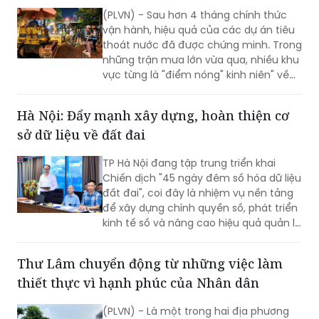
(PLVN) - Sau hơn 4 tháng chính thức
vận hành, hiệu quả của các dự án tiêu
thoát nước đã được chứng minh. Trong
những trận mưa lớn vừa qua, nhiều khu
vực từng là "điểm nóng" kinh niên" về
úng ngập đã ghi nhận sự cải thiện đáng
kể.
Hà Nội: Đẩy mạnh xây dựng, hoàn thiện cơ
sở dữ liệu về đất đai
TP Hà Nội đang tập trung triển khai
Chiến dịch "45 ngày đêm số hóa dữ liệu
đất đai", coi đây là nhiệm vụ nền tảng
để xây dựng chính quyền số, phát triển
kinh tế số và nâng cao hiệu quả quản lý
nhà nước về đất đai và đã đạt được
những kết quả rất đáng chú ý.
Thư Lâm chuyển động từ những việc làm
thiết thực vì hạnh phúc của Nhân dân
(PLVN) - Là một trong hai địa phương