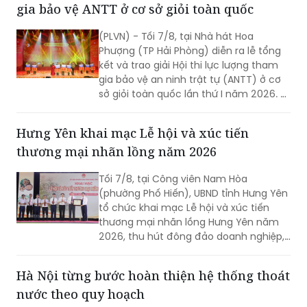
gia bảo vệ ANTT ở cơ sở giỏi toàn quốc
(PLVN) - Tối 7/8, tại Nhà hát Hoa
Phượng (TP Hải Phòng) diễn ra lễ tổng
kết và trao giải Hội thi lực lượng tham
gia bảo vệ an ninh trật tự (ANTT) ở cơ
sở giỏi toàn quốc lần thứ I năm 2026. 3
đội đến từ Hà Nội, TP Hồ Chí Minh và Hải
Phòng giảnh giải cao nhất.
Hưng Yên khai mạc Lễ hội và xúc tiến
thương mại nhãn lồng năm 2026
Tối 7/8, tại Công viên Nam Hòa
(phường Phố Hiến), UBND tỉnh Hưng Yên
tổ chức khai mạc Lễ hội và xúc tiến
thương mại nhãn lồng Hưng Yên năm
2026, thu hút đông đảo doanh nghiệp,
hợp tác xã, nhà vườn và du khách
tham dự.
Hà Nội từng bước hoàn thiện hệ thống thoát
nước theo quy hoạch