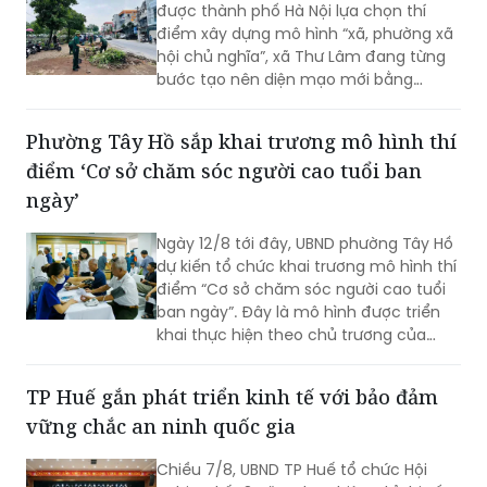
được thành phố Hà Nội lựa chọn thí
điểm xây dựng mô hình “xã, phường xã
hội chủ nghĩa”, xã Thư Lâm đang từng
bước tạo nên diện mạo mới bằng
những việc làm cụ thể, thiết thực. Từ
những tuyến đường được chỉnh trang,
Phường Tây Hồ sắp khai trương mô hình thí
hàng cây, bồn hoa được chăm sóc đến
điểm ‘Cơ sở chăm sóc người cao tuổi ban
các ao hồ được cải tạo, làm sạch…, tất
cả đều thể hiện sự vào cuộc của cả hệ
ngày’
thống chính trị cùng sự đồng thuận
của Nhân dân với mục tiêu lấy người
Ngày 12/8 tới đây, UBND phường Tây Hồ
dân làm trung tâm, lấy chất lượng
dự kiến tổ chức khai trương mô hình thí
cuộc sống làm thước đo cho sự phát
điểm “Cơ sở chăm sóc người cao tuổi
triển.
ban ngày”. Đây là mô hình được triển
khai thực hiện theo chủ trương của
Thành phố Hà Nội về thí điểm mô hình
chăm sóc người cao tuổi ban ngày tại
TP Huế gắn phát triển kinh tế với bảo đảm
xã, phường.
vững chắc an ninh quốc gia
Chiều 7/8, UBND TP Huế tổ chức Hội