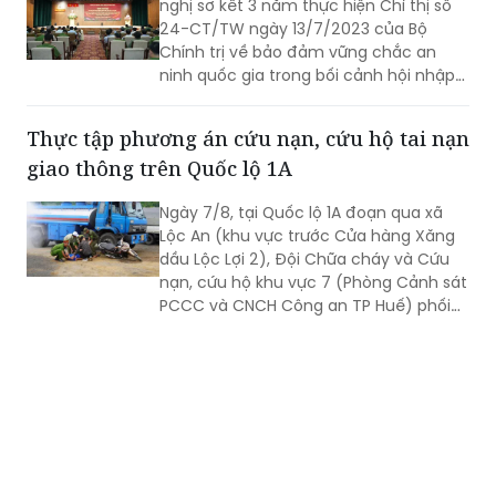
nghị sơ kết 3 năm thực hiện Chỉ thị số
24-CT/TW ngày 13/7/2023 của Bộ
Chính trị về bảo đảm vững chắc an
ninh quốc gia trong bối cảnh hội nhập
quốc tế toàn diện, sâu rộng.
Thực tập phương án cứu nạn, cứu hộ tai nạn
giao thông trên Quốc lộ 1A
Ngày 7/8, tại Quốc lộ 1A đoạn qua xã
Lộc An (khu vực trước Cửa hàng Xăng
dầu Lộc Lợi 2), Đội Chữa cháy và Cứu
nạn, cứu hộ khu vực 7 (Phòng Cảnh sát
PCCC và CNCH Công an TP Huế) phối
hợp UBND xã Lộc An tổ chức thực tập
phương án cứu nạn, cứu hộ đối với tình
huống tai nạn giao thông đường bộ có
huy động nhiều lực lượng, phương tiện
tham gia.