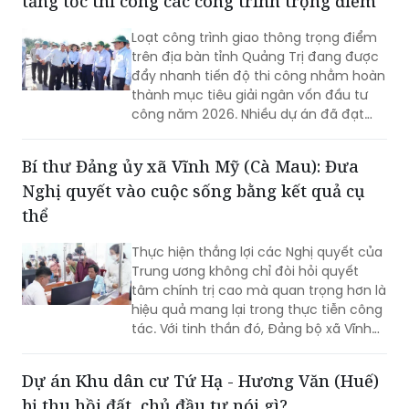
tăng tốc thi công các công trình trọng điểm
Loạt công trình giao thông trọng điểm
trên địa bàn tỉnh Quảng Trị đang được
đẩy nhanh tiến độ thi công nhằm hoàn
thành mục tiêu giải ngân vốn đầu tư
công năm 2026. Nhiều dự án đã đạt
khối lượng thi công lớn, một số công
trình cơ bản hoàn thành, song công tác
Bí thư Đảng ủy xã Vĩnh Mỹ (Cà Mau): Đưa
giải phóng mặt bằng vẫn là "nút thắt"
Nghị quyết vào cuộc sống bằng kết quả cụ
cần sớm tháo gỡ để bảo đảm tiến độ
chung.
thể
Thực hiện thắng lợi các Nghị quyết của
Trung ương không chỉ đòi hỏi quyết
tâm chính trị cao mà quan trọng hơn là
hiệu quả mang lại trong thực tiễn công
tác. Với tinh thần đó, Đảng bộ xã Vĩnh
Mỹ xác định lấy chất lượng thực thi làm
thước đo năng lực lãnh đạo, xây dựng
Dự án Khu dân cư Tứ Hạ - Hương Văn (Huế)
đội ngũ cán bộ đủ phẩm chất, năng
bị thu hồi đất, chủ đầu tư nói gì?
lực, trách nhiệm, đưa các chủ trương