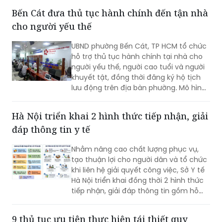
Bến Cát đưa thủ tục hành chính đến tận nhà
cho người yếu thế
UBND phường Bến Cát, TP HCM tổ chức
hỗ trợ thủ tục hành chính tại nhà cho
người yếu thế, người cao tuổi và người
khuyết tật, đồng thời đăng ký hộ tịch
lưu động trên địa bàn phường. Mô hình
giúp giảm trở ngại đi lại và bảo đảm
quyền lợi pháp lý cho người dân.
Hà Nội triển khai 2 hình thức tiếp nhận, giải
đáp thông tin y tế
Nhằm nâng cao chất lượng phục vụ,
tạo thuận lợi cho người dân và tổ chức
khi liên hệ giải quyết công việc, Sở Y tế
Hà Nội triển khai đồng thời 2 hình thức
tiếp nhận, giải đáp thông tin gồm hỗ
trợ qua các số điện thoại công khai và
tiếp đón trực tiếp tại trụ sở.
9 thủ tục ưu tiên thực hiện tái thiết quy