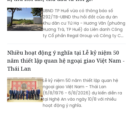
của Đảng đi vào cuộc sống. Từ đó tạo
UBND TP Huế vừa có thông báo số
chuyển biến rõ nét trong phát triển kinh
292/TB-UBND thu hồi đất của dự án
tế - xã hội và nâng cao đời sống Nhân
Khu dân cư Tứ Hạ - Hương Văn (phường
dân.
Hương Trà, TP Huế) do Liên danh Công
ty Cổ phần Regal Group và Công ty Cổ
phần Tập đoàn Đất Xanh làm chủ đầu
tư.
Nhiều hoạt động ý nghĩa tại Lễ kỷ niệm 50
năm thiết lập quan hệ ngoại giao Việt Nam -
Thái Lan
Lễ kỷ niệm 50 năm thiết lập quan hệ
ngoại giao Việt Nam - Thái Lan
(6/8/1976 - 6/8/2026) dự kiến diễn ra
tại Nghệ An vào ngày 10/8 với nhiều
hoạt động ý nghĩa.