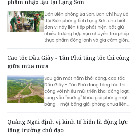
phẩm nhập lậu tại Lạng Sơn
sinh xã hội của ngành Điện.
Đồn Biên phòng Ba Sơn, Ban Chỉ huy Bộ
đội Biên phòng tỉnh Lạng Sơn cho biết,
đơn vị này liên tiếp phát hiện, bắt giữ
nhiều trường hợp vận chuyển trái phép
thực phẩm đông lạnh và gia cầm giống
không rõ nguồn gốc từ biên giới đưa
vào nội địa.
Cao tốc Dầu Giây - Tân Phú tăng tốc thi công
giữa mùa mưa
Sau gần một năm khởi công, cao tốc
Dầu Giây - Tân Phú đang tăng tốc thi
công với nhiều mũi triển khai đồng loạt,
song vẫn "vướng" khâu giải phóng mặt
bằng - mặt bằng giải phóng chưa liền
mạch.
Quảng Ngãi định vị kinh tế biển là động lực
tăng trưởng chủ đạo