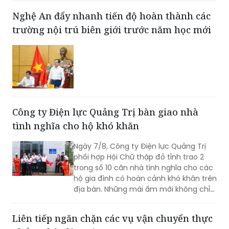
công tác quản lý hoạt động khoáng
Nghệ An đẩy nhanh tiến độ hoàn thành các
sản trên địa bàn tỉnh.
trường nội trú biên giới trước năm học mới
Công ty Điện lực Quảng Trị bàn giao nhà
tình nghĩa cho hộ khó khăn
Ngày 7/8, Công ty Điện lực Quảng Trị
phối hợp Hội Chữ thập đỏ tỉnh trao 2
trong số 10 căn nhà tình nghĩa cho các
hộ gia đình có hoàn cảnh khó khăn trên
địa bàn. Những mái ấm mới không chỉ
giúp người dân an cư, ổn định cuộc
sống mà còn góp phần lan tỏa những
Liên tiếp ngăn chặn các vụ vận chuyển thực
giá trị nhân văn từ các hoạt động an