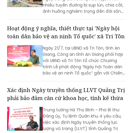
nhiều tuyến đường bị sụp lún, chia cắt,
ảnh hưởng nghiêm trọng đến đời sống
của hàng trăm hộ dân. Không ít gia
đình phải tự bỏ tiền gia cố bờ sông,
Hoạt động ý nghĩa, thiết thực tại 'Ngày hội
nâng đường để duy trì lối đi. Tuy nhiên,
toàn dân bảo vệ an ninh Tổ quốc' xã Tri Tôn
người dân vẫn thường trực nỗi lo sạt lở,
nhất là vào mùa mưa và thời điểm
Ngày 21/7, tại UBND xã Tri Tôn, tỉnh An
nước lớn.
Giang, Công an tỉnh An Giang phối hợp
với UBND xã Tri Tôn tổ chức Chương
trình Lễ phát động “Ngày hội Toàn dân
bảo vệ an ninh Tổ quốc” gắn với Chiến
dịch Thanh niên Công an tình nguyện
hè năm 2026.
Xác định Ngày truyền thống LLVT Quảng Trị
phải bảo đảm căn cứ khoa học, tính kế thừa
Trung tướng Hà Thọ Bình - Phó Bí thư
Đảng ủy, Tư lệnh Quân khu 4 yêu cầu,
việc xác định Ngày truyền thống lực
lượng vũ trang (LLVT) tỉnh Quảng Trị