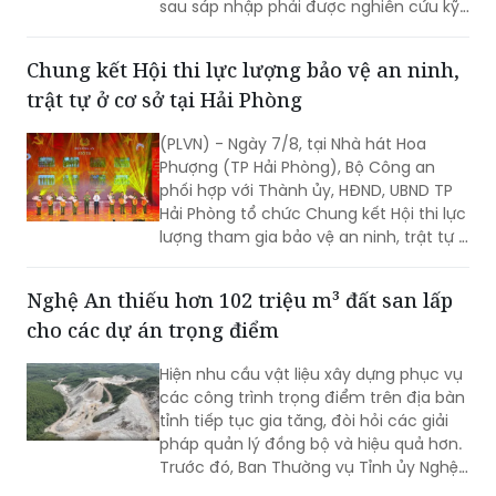
sau sáp nhập phải được nghiên cứu kỹ
lưỡng, bảo đảm căn cứ khoa học, tính
kế thừa và tạo sự đồng thuận cao...
Chung kết Hội thi lực lượng bảo vệ an ninh,
trật tự ở cơ sở tại Hải Phòng
(PLVN) - Ngày 7/8, tại Nhà hát Hoa
Phượng (TP Hải Phòng), Bộ Công an
phối hợp với Thành ủy, HĐND, UBND TP
Hải Phòng tổ chức Chung kết Hội thi lực
lượng tham gia bảo vệ an ninh, trật tự ở
cơ sở giỏi toàn quốc lần thứ nhất, năm
2026 với chủ đề "Vững nghiệp vụ - Trọn
Nghệ An thiếu hơn 102 triệu m³ đất san lấp
niềm tin. Vì an ninh Tổ quốc và bình yên
cho các dự án trọng điểm
cuộc sống".
Hiện nhu cầu vật liệu xây dựng phục vụ
các công trình trọng điểm trên địa bàn
tỉnh tiếp tục gia tăng, đòi hỏi các giải
pháp quản lý đồng bộ và hiệu quả hơn.
Trước đó, Ban Thường vụ Tỉnh ủy Nghệ
An đã ban hành Kết luận về tăng cường