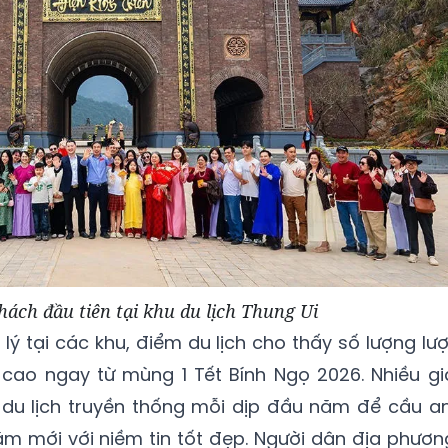
ách đầu tiên tại khu du lịch Thung Ui
lý tại các khu, điểm du lịch cho thấy số lượng lượ
ao ngay từ mùng 1 Tết Bính Ngọ 2026. Nhiều gi
 du lịch truyền thống mỗi dịp đầu năm để cầu an
m mới với niềm tin tốt đẹp. Người dân địa phươn