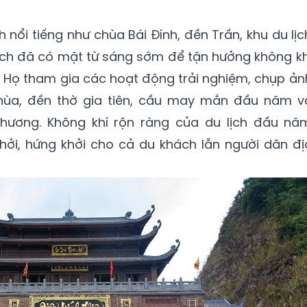
h nổi tiếng như chùa Bái Đính, đền Trần, khu du lịc
ách đã có mặt từ sáng sớm để tận hưởng không kh
 Họ tham gia các hoạt động trải nghiệm, chụp ản
hùa, đền thờ gia tiên, cầu may mắn đầu năm v
hương. Không khí rộn ràng của du lịch đầu nă
i, hứng khởi cho cả du khách lẫn người dân đị