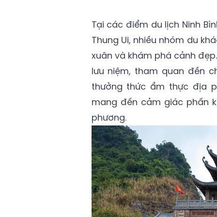
Tại các điểm du lịch Ninh Bìn
Thung Ui
, nhiều nhóm du kh
xuân và khám phá cảnh đẹp.
lưu niệm, tham quan đền c
thưởng thức ẩm thực địa p
mang đến cảm giác phấn khở
phương.