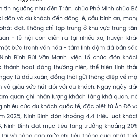
ch tín ngưỡng như đền Trần, chùa Phổ Minh chùa Bá
i dân và du khách đến dâng lễ, cầu bình an, mon
phát đạt. Không chỉ tập trung ở khu vực trung tâ
ân - lễ hội còn diễn ra tại nhiều xã, huyện khá
n một bức tranh văn hóa - tâm linh đậm đà bản sắc
Ninh Bình Bùi Văn Mạnh, việc tổ chức đón khác
thành hoạt động thường niên, thể hiện tinh thầ
ngay từ đầu xuân, đồng thời gửi thông điệp về mộ
n và giàu sức hút đối với du khách. Ngay ngày đầ
ham quan ghi nhận lượng khách tăng khả quan, nổ
g nhiều của du khách quốc tế, đặc biệt từ Ấn Độ v
 2025, Ninh Bình đón khoảng 4,4 triệu lượt khác
, Ninh Bình đặt mục tiêu tăng trưởng khoảng 20%
ở lại và nâng cao mức chi tiêu thông qua phát triể