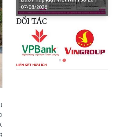
07/08/2026
ĐỐI TÁC
LIÊN KẾT HỮU ÍCH
t
a
,
g