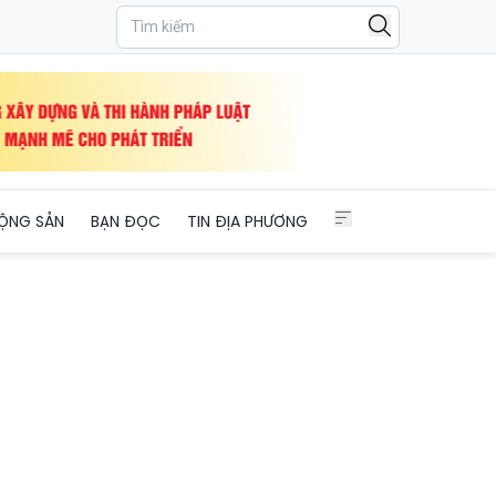
ính Ngọ 2026
ỘNG SẢN
BẠN ĐỌC
TIN ĐỊA PHƯƠNG