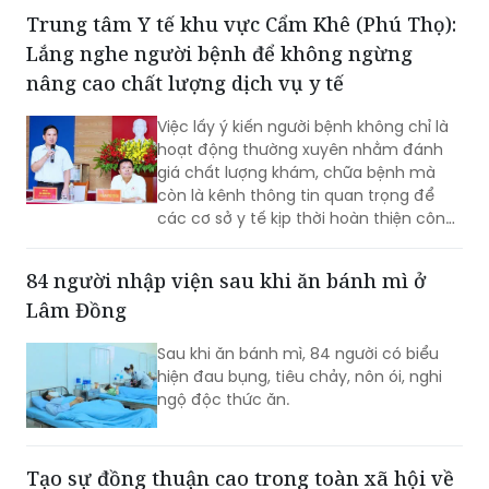
các bác sĩ, nhiều bệnh nhân chỉ đến
bệnh viện khi bệnh đã tiến triển nặng,
trong khi phần lớn các bệnh lý hô hấp
nguy hiểm như bệnh phổi tắc nghẽn
Trung tâm Y tế khu vực Cẩm Khê (Phú Thọ):
mạn tính (COPD), viêm phế quản mạn
Lắng nghe người bệnh để không ngừng
hay ung thư phổi đều có liên quan đến
việc hút thuốc lá hoặc thường xuyên
nâng cao chất lượng dịch vụ y tế
tiếp xúc với khói thuốc.
Việc lấy ý kiến người bệnh không chỉ là
hoạt động thường xuyên nhằm đánh
giá chất lượng khám, chữa bệnh mà
còn là kênh thông tin quan trọng để
các cơ sở y tế kịp thời hoàn thiện công
tác quản lý, nâng cao chất lượng phục
vụ. Với tinh thần lấy người bệnh làm
84 người nhập viện sau khi ăn bánh mì ở
trung tâm, Trung tâm Y tế khu vực
Lâm Đồng
Cẩm Khê luôn duy trì đối thoại trực tiếp
với người bệnh, coi đây là giải pháp
Sau khi ăn bánh mì, 84 người có biểu
thiết thực để xây dựng môi trường
hiện đau bụng, tiêu chảy, nôn ói, nghi
khám, chữa bệnh ngày càng văn minh,
ngộ độc thức ăn.
thân thiện và hiệu quả.