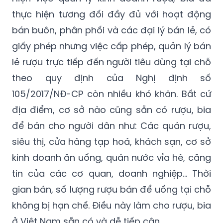
còn tình trạng người dân dùng cồn công
nghiệp để pha chế rượu.
Hiện việc quản lý kinh doanh rượu, bia đã
thực hiện tương đối đầy đủ với hoạt động
bán buôn, phân phối và các đại lý bán lẻ, có
giấy phép nhưng việc cấp phép, quản lý bán
lẻ rượu trực tiếp đến người tiêu dùng tại chỗ
theo quy định của Nghị định số
105/2017/NĐ-CP còn nhiều khó khăn. Bất cứ
địa điểm, cơ sở nào cũng sẵn có rượu, bia
để bán cho người dân như: Các quán rượu,
siêu thị, cửa hàng tạp hoá, khách sạn, cơ sở
kinh doanh ăn uống, quán nước vỉa hè, căng
tin của các cơ quan, doanh nghiệp… Thời