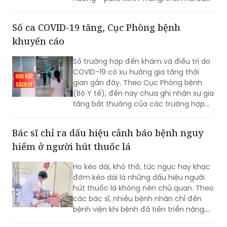
văn bản gửi Sở Y tế tỉnh Lâm Đồng về
việc điều tra, xử lý vụ nghi ngộ độc thực
phẩm xảy ra tại cơ sở bán bánh mì thịt
nướng - pate Minh Trung, thôn Hai Bà
Trưng, xã Nam Ban Lâm Hà.
Số ca COVID-19 tăng, Cục Phòng bệnh
khuyến cáo
Số trường hợp đến khám và điều trị do
COVID-19 có xu hướng gia tăng thời
gian gần đây. Theo Cục Phòng bệnh
(Bộ Y tế), đến nay chưa ghi nhận sự gia
tăng bất thường của các trường hợp
nặng hoặc tử vong do COVID-19. Tuy
nhiên, mọi người, đặc biệt 6 nhóm
Bác sĩ chỉ ra dấu hiệu cảnh báo bệnh nguy
người có nguy cơ cao vẫn phải chủ
hiểm ở người hút thuốc lá
động phòng bệnh...
Ho kéo dài, khó thở, tức ngực hay khạc
đờm kéo dài là những dấu hiệu người
hút thuốc lá không nên chủ quan. Theo