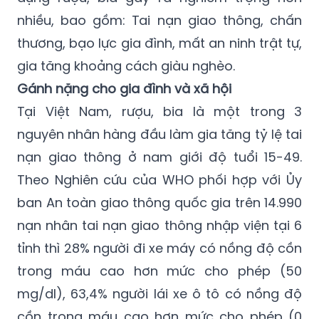
cực đến gia đình và xã hội. Nếu so với hút
thuốc lá thì các hệ luỵ về mặt xã hội do sử
dụng rượu, bia gây ra nghiêm trọng hơn
nhiều, bao gồm: Tai nạn giao thông, chấn
thương, bạo lực gia đình, mất an ninh trật tự,
gia tăng khoảng cách giàu nghèo.
Gánh nặng cho gia đình và xã hội
Tại Việt Nam, rượu, bia là một trong 3
nguyên nhân hàng đầu làm gia tăng tỷ lệ tai
nạn giao thông ở nam giới độ tuổi 15-49.
Theo Nghiên cứu của WHO phối hợp với Ủy
ban An toàn giao thông quốc gia trên 14.990
nạn nhân tai nạn giao thông nhập viện tại 6
tỉnh thì 28% người đi xe máy có nồng độ cồn