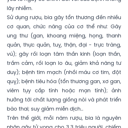
rượu như loạn thần do rượu, xơ gan do rượu,
hội chứng rượu bào thai…), là một trong 4
yếu tố nguy cơ chính đối với các bệnh không
lây nhiễm.
Sử dụng rượu, bia gây tổn thương đến nhiều
cơ quan, chức năng của cơ thể như: Gây
ung thư (gan, khoang miệng, họng, thanh
quản, thực quản, tuỵ, thận, đại - trực tràng,
vú); gây rối loạn tâm thần kinh (loạn thần,
trầm cảm, rối loạn lo âu, giảm khả năng tư
duy); bệnh tim mạch (nhồi máu cơ tim, đột
quỵ); bệnh tiêu hóa (tổn thương gan, xơ gan,
viêm tụy cấp tính hoặc mạn tính); ảnh
hưởng tới chất lượng giống nòi và phát triển