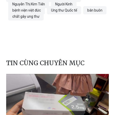
Tú Uyên
tổng cục thống kê
rối loạn tâm thần
Nguyễn Thị Kim Tiến
Người Kinh
bệnh viện việt đức
Ung thư Quốc tế
bán buôn
chất gây ung thư
TIN CÙNG CHUYÊN MỤC