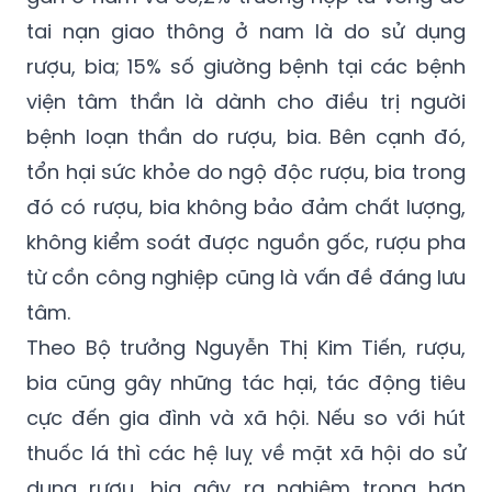
trường hợp tử vong liên quan đến sử dụng
rượu, bia, 71,7% trường hợp tử vong do xơ
gan ở nam và 36,2% trường hợp tử vong do
tai nạn giao thông ở nam là do sử dụng
rượu, bia; 15% số giường bệnh tại các bệnh
viện tâm thần là dành cho điều trị người
bệnh loạn thần do rượu, bia. Bên cạnh đó,
tổn hại sức khỏe do ngộ độc rượu, bia trong
đó có rượu, bia không bảo đảm chất lượng,
không kiểm soát được nguồn gốc, rượu pha
từ cồn công nghiệp cũng là vấn đề đáng lưu
tâm.
Theo Bộ trưởng Nguyễn Thị Kim Tiến, rượu,
bia cũng gây những tác hại, tác động tiêu