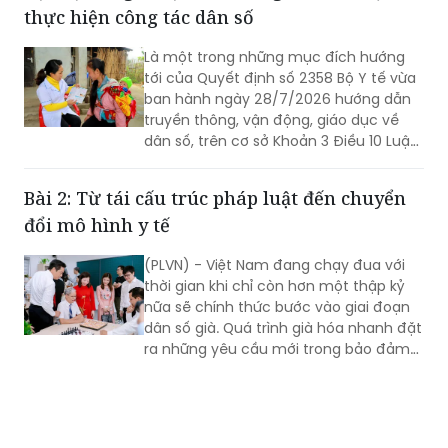
Tạo sự đồng thuận cao trong toàn xã hội về
thực hiện công tác dân số
Là một trong những mục đích hướng
tới của Quyết định số 2358 Bộ Y tế vừa
ban hành ngày 28/7/2026 hướng dẫn
truyền thông, vận động, giáo dục về
dân số, trên cơ sở Khoản 3 Điều 10 Luật
Dân số số 113/2025/QH15 ngày
10/12/2025, có hiệu lực từ ngày
Bài 2: Từ tái cấu trúc pháp luật đến chuyển
1/7/2026.
đổi mô hình y tế
(PLVN) - Việt Nam đang chạy đua với
thời gian khi chỉ còn hơn một thập kỷ
nữa sẽ chính thức bước vào giai đoạn
dân số già. Quá trình già hóa nhanh đặt
ra những yêu cầu mới trong bảo đảm
quyền được sống khỏe của người cao