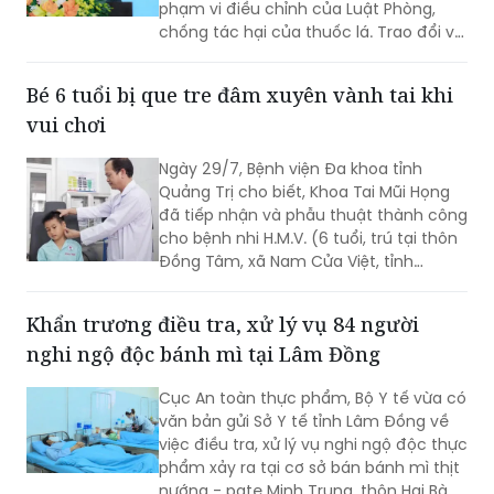
(PLVN) - Nhiều người vẫn cho rằng
thuốc lào là sản phẩm truyền thống,
khác với thuốc lá điếu nên không thuộc
phạm vi điều chỉnh của Luật Phòng,
chống tác hại của thuốc lá. Trao đổi với
phóng viên Báo Pháp luật Việt Nam, Ths.
Nguyễn Thị Thu Hương - chuyên gia về
Bé 6 tuổi bị que tre đâm xuyên vành tai khi
phòng, chống tác hại của thuốc lá
vui chơi
khẳng định đây là cách hiểu không
đúng. Thuốc lào là một dạng thuốc lá
Ngày 29/7, Bệnh viện Đa khoa tỉnh
theo quy định của pháp luật, vì vậy mọi
Quảng Trị cho biết, Khoa Tai Mũi Họng
quy định về địa điểm cấm hút, xử phạt
đã tiếp nhận và phẫu thuật thành công
vi phạm và trách nhiệm của người
cho bệnh nhi H.M.V. (6 tuổi, trú tại thôn
quản lý đều được áp dụng tương tự
Đồng Tâm, xã Nam Cửa Việt, tỉnh
như đối với thuốc lá điếu.
Quảng Trị) bị que tre đâm xuyên vành
tai trái.
Khẩn trương điều tra, xử lý vụ 84 người
nghi ngộ độc bánh mì tại Lâm Đồng
Cục An toàn thực phẩm, Bộ Y tế vừa có