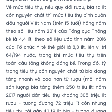
lệ người dân có uống rượu, bia và Tỷ lệ người
uống rượu, bia ở mức nguy hại nên cần
được kiểm soát để giảm mức tiêu thụ.
Về mức tiêu thụ, nếu quy đổi rượu, bia ra lít
cồn nguyên chất thì mức tiêu thụ bình quân
đầu người Việt Nam (trên 15 tuổi) hằng năm
theo số liệu năm 2014 của Tổng cục Thống
kê là 4,4 lít; theo số liệu ước tính năm 2016
của Tổ chức Y tế thế giới là 8,3 lít, lên vị trí
64/194 nước, trong khi mức tiêu thụ trên
toàn cầu tăng không đáng kể. Trong đó, tỷ
trọng tiêu thụ cồn nguyên chất từ bia đang
tăng nhanh và cao hơn từ rượu (mỗi năm
sản lượng bia tăng thêm 250 triệu lít; năm