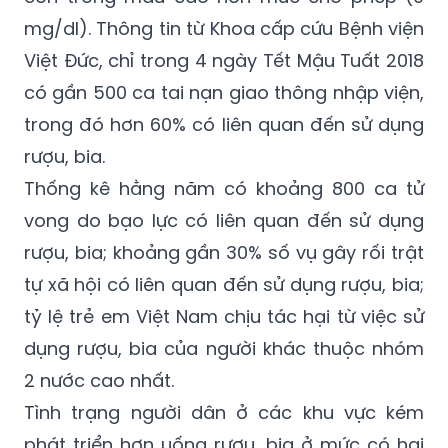
trong máu cao hơn mức cho phép (50
mg/dl), 63,4% người lái xe ô tô có nồng độ
cồn trong máu cao hơn mức cho phép (0
mg/dl). Thông tin từ Khoa cấp cứu Bệnh viện
Việt Đức, chỉ trong 4 ngày Tết Mậu Tuất 2018
có gần 500 ca tai nạn giao thông nhập viện,
trong đó hơn 60% có liên quan đến sử dụng
rượu, bia.
Thống kê hằng năm có khoảng 800 ca tử
vong do bạo lực có liên quan đến sử dụng
rượu, bia; khoảng gần 30% số vụ gây rối trật
tự xã hội có liên quan đến sử dụng rượu, bia;
tỷ lệ trẻ em Việt Nam chịu tác hại từ việc sử
dụng rượu, bia của người khác thuộc nhóm