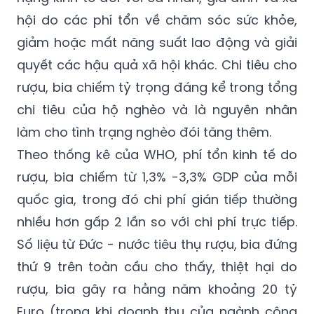
Bộ trưởng Nguyễn Thị Kim Tiến cũng nhấn
mạnh, sử dụng rượu, bia có thể gây ra gánh
nặng kinh tế đối với cá nhân, gia đình và xã
hội do các phí tổn về chăm sóc sức khỏe,
giảm hoặc mất năng suất lao động và giải
quyết các hậu quả xã hội khác. Chi tiêu cho
rượu, bia chiếm tỷ trọng đáng kể trong tổng
chi tiêu của hộ nghèo và là nguyên nhân
làm cho tình trạng nghèo đói tăng thêm.
Theo thống kê của WHO, phí tổn kinh tế do
rượu, bia chiếm từ 1,3% -3,3% GDP của mỗi
quốc gia, trong đó chi phí gián tiếp thường
nhiều hơn gấp 2 lần so với chi phí trực tiếp.
Số liệu từ Đức - nước tiêu thụ rượu, bia đứng