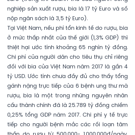
thứ 9 trên toàn cầu cho thấy, thiệt hại do
rượu, bia gây ra hằng năm khoảng 20 tỷ
Euro (trong khi doanh thu của ngành công
nghiệp sản xuất rượu, bia là 17 tỷ Euro và số
nộp ngân sách là 3,5 tỷ Euro).
Tại Việt Nam, nếu phí tổn kinh tế do rượu, bia
ở mức thấp nhất của thế giới (1,3% GDP) thì
thiệt hại ước tính khoảng 65 nghìn tỷ đồng.
Chi phí của người dân cho tiêu thụ chỉ riêng
đối với bia của Việt Nam năm 2017 là gần 4
tỷ USD. Ước tính chưa đầy đủ cho thấy tổng
gánh nặng trực tiếp của 6 bệnh ung thư mà
rượu, bia là một trong những nguyên nhân
cấu thành chính đã là 25.789 tỷ đồng chiếm