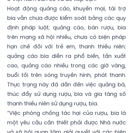
gian bán, số lượng rượu bán để uống tại chỗ
không bị hạn chế. Điều này làm cho rượu, bia
ở Việt Nam sẵn có và dễ tiếp cận.
Hoạt động quảng cáo, khuyến mại, tài trợ
bia vẫn chưa được kiểm soát bằng các quy
định pháp luật; quảng cáo, bán rượu, bia
trên mạng xã hội nhiều, chưa có biện pháp
hạn chế đối với trẻ em, thanh thiếu niên;
quảng cáo bia diễn ra phổ biến, tần xuất
cao, quảng cáo nhiều trong các giờ vàng,
buổi tối trên sóng truyền hình, phát thanh.
Thực trạng này đã dẫn đến việc quảng bá,
thúc đẩy sử dụng rượu, bia và gia tăng số
thanh thiếu niên sử dụng rượu, bia.