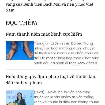
2026-2030, hướng tới 100% dân số tham gia
Tiếp bước người Thầy lớn - Viết tiếp trang sử vẻ
vang của Bệnh viện Bạch Mai và nền y học Việt
Nam
ĐỌC THÊM
Nam thanh niên mắc bệnh cực hiếm
Thông tin từ Bệnh viện Da liễu Trung
ương, các bác sĩ Phòng khám chuyên
đề Bệnh viêm mạch vừa chẩn đoán và
điều trị một trường hợp mắc u hạt tăng
bạch cầu đa nhân ái toan kèm viêm đa
mạch (Eosinophilic Granulomatosis
with Polyangiitis - EGPA) – một bệnh lý
Hiểu đúng quy định pháp luật về thuốc lào
viêm mạch máu kích thước nhỏ và
để tránh vi phạm
trung bình rất hiếm gặp, đặc biệt ở
người châu Á.