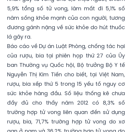
bào thai; suy giảm miễn dịch…
Trên thế giới, mỗi năm rượu, bia là nguyên
nhân gây tử vong cho 3,3 triệu người, chiếm
5,9% tổng số tử vong, làm mất đi 5,1% số
năm sống khỏe mạnh của con người, tương
đương gánh nặng về sức khỏe do hút thuốc
lá gây ra.
Báo cáo về Dự án Luật Phòng, chống tác hại
của rượu, bia tại phiên họp thứ 27 của Ủy
ban Thường vụ Quốc hội, Bộ trưởng Bộ Y tế
Nguyễn Thị Kim Tiến cho biết, tại Việt Nam,
rượu, bia xếp thứ 5 trong 15 yếu tố nguy cơ
sức khỏe hàng đầu. Số liệu thống kê chưa
đầy đủ cho thấy năm 2012 có 8,3% số