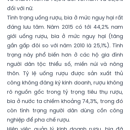
trọng do các hệ lụy về sức khỏe, xã hội với
giới trẻ. Tỷ lệ uống rượu, bia ở vị thành niên
và thanh niên là 79,9% đối với nam và 36,5%
đối với nữ.
Tình trạng uống rượu, bia ở mức nguy hại rất
đáng lưu tâm. Năm 2015 có tới 44,2% nam
giới uống rượu, bia ở mức nguy hại (tăng
gần gấp đôi so với năm 2010 là 25,1%). Tình
trạng này phổ biến hơn ở các hộ gia đình
người dân tộc thiểu số, miền núi và nông
thôn. Tỷ lệ uống rượu được sản xuất thủ
công không đăng ký kinh doanh, rượu không
rõ nguồn gốc trong tỷ trọng tiêu thụ rượu,
bia ở nước ta chiếm khoảng 74,3%, trong đó