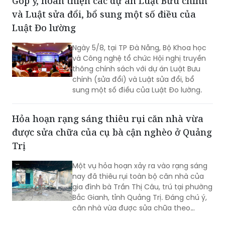
Góp ý, hoàn thiện các dự án Luật Bưu chính
và Luật sửa đổi, bổ sung một số điều của
Luật Đo lường
Ngày 5/8, tại TP Đà Nẵng, Bộ Khoa học
và Công nghệ tổ chức Hội nghị truyền
thông chính sách với dự án Luật Bưu
chính (sửa đổi) và Luật sửa đổi, bổ
sung một số điều của Luật Đo lường.
Hỏa hoạn rạng sáng thiêu rụi căn nhà vừa
được sửa chữa của cụ bà cận nghèo ở Quảng
Trị
Một vụ hỏa hoạn xảy ra vào rạng sáng
nay đã thiêu rụi toàn bộ căn nhà của
gia đình bà Trần Thị Câu, trú tại phường
Bắc Gianh, tỉnh Quảng Trị. Đáng chú ý,
căn nhà vừa được sửa chữa theo
Chương trình xóa nhà tạm, nhà dột nát