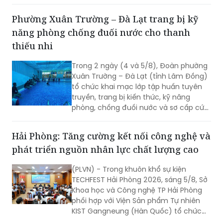
nhằm nâng cấp hạ tầng thương mại,
từng bước hiện đại hóa hoạt động kinh
Phường Xuân Trường – Đà Lạt trang bị kỹ
doanh, đáp ứng yêu cầu phát triển đô
năng phòng chống đuối nước cho thanh
thị và xây dựng nông thôn mới.
thiếu nhi
Trong 2 ngày (4 và 5/8), Đoàn phường
Xuân Trường – Đà Lạt (tỉnh Lâm Đồng)
tổ chức khai mạc lớp tập huấn tuyên
truyền, trang bị kiến thức, kỹ năng
phòng, chống đuối nước và sơ cấp cứu
cho thanh thiếu nhi năm 2026.
Hải Phòng: Tăng cường kết nối công nghệ và
phát triển nguồn nhân lực chất lượng cao
(PLVN) - Trong khuôn khổ sự kiện
TECHFEST Hải Phòng 2026, sáng 5/8, Sở
Khoa học và Công nghệ TP Hải Phòng
phối hợp với Viện Sản phẩm Tự nhiên
KIST Gangneung (Hàn Quốc) tổ chức
Phiên kết nối cung cầu công nghệ giữa