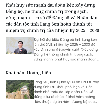
Phát huy sức mạnh đại đoàn kết; xây dựng
Đảng bộ, hệ thống chính trị trong sạch,
vững mạnh – cơ sở để Đảng bộ và Nhân dân
các dân tộc tỉnh Lạng Sơn hoàn thành tốt
nhiệm vụ chính trị của nhiệm kỳ 2025 – 2030
Đại hội đại biểu Đảng bộ tỉnh Lạng Sơn
lần thứ XVIII, nhiệm kỳ 2025 - 2030 đã
xác định chủ đề xuyên suốt: “Xây dựng
Đảng, hệ thống chính trị trong sạch,
vững mạnh; phát huy sức mạnh đoàn
kết; huy động mọi nguồn lực, hiện thực
hóa khát vọng phát triển; xây dựng
Khai hầm Hoàng Liên
Lạng Sơn trở thành một cực tăng
trưởng của vùng Trung du và miền núi
Sáng 5/8, Ban Quản lý Dự án Đầu tư xây
Bắc Bộ”. Đây không chỉ là việc tổng kết
dựng tỉnh Lai Châu phối hợp với Liên
thực tiễn một cách toàn diện từ nhiệm
danh nhà thầu do Tập đoàn Đèo Cả
kỳ 2020 - 2025, mà còn thể hiện rõ
đứng đầu tổ chức lễ khai hầm Hoàng
tầm nhìn, bản lĩnh và quyết tâm chính
Liên, thuộc dự án Hầm đường bộ qua
trị của Đảng bộ tỉnh trong giai đoạn