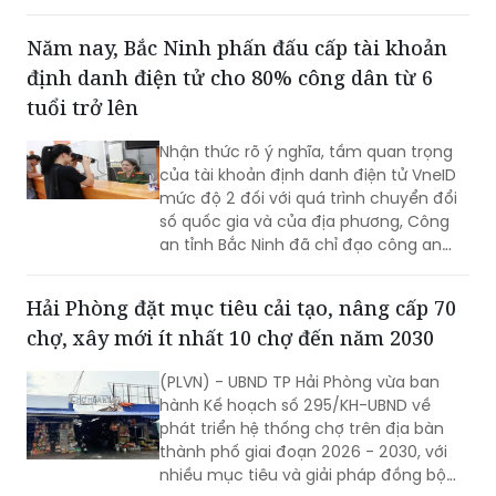
đèo Hoàng Liên, kết nối tỉnh Lào Cai với
phát triển mới.
tỉnh Lai Châu.
Năm nay, Bắc Ninh phấn đấu cấp tài khoản
định danh điện tử cho 80% công dân từ 6
tuổi trở lên
Nhận thức rõ ý nghĩa, tầm quan trọng
của tài khoản định danh điện tử VneID
mức độ 2 đối với quá trình chuyển đổi
số quốc gia và của địa phương, Công
an tỉnh Bắc Ninh đã chỉ đạo công an
cấp xã triển khai đồng bộ nhiều giải
pháp nhằm đẩy mạnh công tác thu
Hải Phòng đặt mục tiêu cải tạo, nâng cấp 70
nhận, kích hoạt tài khoản định danh
chợ, xây mới ít nhất 10 chợ đến năm 2030
điện tử cho người dân.
(PLVN) - UBND TP Hải Phòng vừa ban
hành Kế hoạch số 295/KH-UBND về
phát triển hệ thống chợ trên địa bàn
thành phố giai đoạn 2026 - 2030, với
nhiều mục tiêu và giải pháp đồng bộ