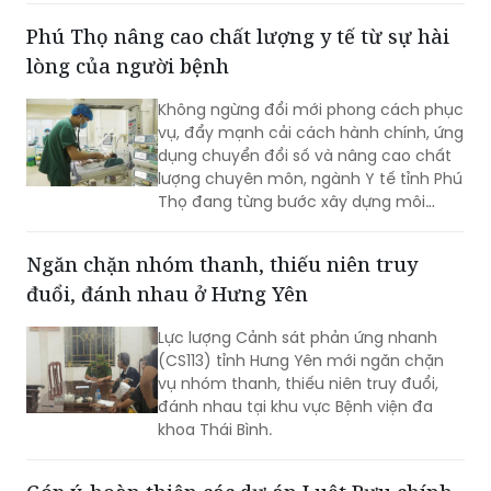
doanh nghiệp Viện KIST và doanh
Phú Thọ nâng cao chất lượng y tế từ sự hài
nghiệp TP Hải Phòng.
lòng của người bệnh
Không ngừng đổi mới phong cách phục
vụ, đẩy mạnh cải cách hành chính, ứng
dụng chuyển đổi số và nâng cao chất
lượng chuyên môn, ngành Y tế tỉnh Phú
Thọ đang từng bước xây dựng môi
trường khám, chữa bệnh hiện đại,
chuyên nghiệp và thân thiện. Tại nhiều
Ngăn chặn nhóm thanh, thiếu niên truy
cơ sở y tế, sự hài lòng của người bệnh
đuổi, đánh nhau ở Hưng Yên
không chỉ là mục tiêu hướng tới mà
còn trở thành tiêu chí quan trọng để
Lực lượng Cảnh sát phản ứng nhanh
đánh giá chất lượng hoạt động của
(CS113) tỉnh Hưng Yên mới ngăn chặn
mỗi đơn vị.
vụ nhóm thanh, thiếu niên truy đuổi,
đánh nhau tại khu vực Bệnh viện đa
khoa Thái Bình.