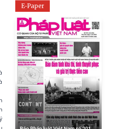
E-Paper
à
à
h
h
ý
u
Báo Pháp luật Việt Nam số 201