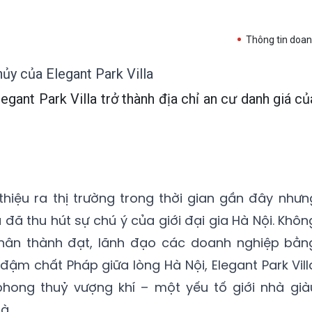
Thông tin doan
y của Elegant Park Villa
egant Park Villa trở thành địa chỉ an cư danh giá củ
thiệu ra thị trường trong thời gian gần đây nhưn
la đã thu hút sự chú ý của giới đại gia Hà Nội. Khôn
nhân thành đạt, lãnh đạo các doanh nghiệp bằn
đậm chất Pháp giữa lòng Hà Nội, Elegant Park Vill
phong thuỷ vượng khí – một yếu tố giới nhà già
à.