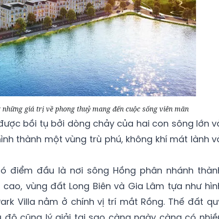
g những giá trị về phong thuỷ mang đến cuộc sống viên mãn
ược bồi tụ bởi dòng chảy của hai con sông lớn v
nh thành một vùng trù phú, không khí mát lành v
có điểm đầu là nơi sông Hồng phân nhánh thàn
 cao, vùng đất Long Biên và Gia Lâm tựa như hìn
rk Villa nằm ở chính vị trí mắt Rồng. Thế đất qu
 đô cũng lý giải tại sao càng ngày càng có nhiề