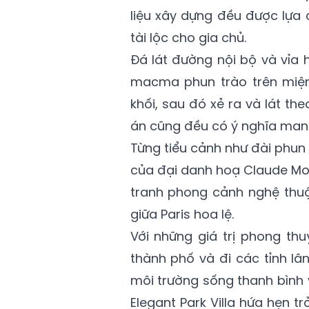
liệu xây dựng đều được lựa 
tài lộc cho gia chủ.
Đá lát đường nội bộ và vỉa 
macma phun trào trên miệng
khối, sau đó xẻ ra và lát t
án cũng đều có ý nghĩa mang 
Từng tiểu cảnh như đài phun
của đại danh hoạ Claude Mon
tranh phong cảnh nghệ thuậ
giữa Paris hoa lệ.
Với những giá trị phong thu
thành phố và đi các tỉnh l
môi trường sống thanh bình 
Elegant Park Villa hứa hẹn