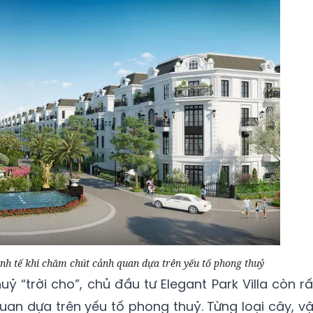
tinh tế khi chăm chút cảnh quan dựa trên yếu tố phong thuỷ
ỷ “trời cho”, chủ đầu tư Elegant Park Villa còn rấ
uan dựa trên yếu tố phong thuỷ. Từng loại cây, vậ