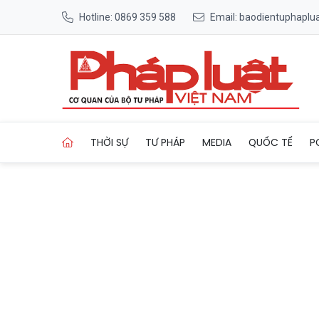
Hotline: 0869 359 588
Email: baodientuphapl
Trang chủ Những điểm cộng 
THỜI SỰ
TƯ PHÁP
MEDIA
QUỐC TẾ
P