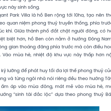
vực này sinh sống.
ant Park Villa là hồ Ben rộng tới 10ha, tạo nên th
heo quan niệm phong thuỷ truyền thống, phía trướ
c khí. Giữa thành phố đất chật người đông, có h
iệt biệt hơn, hồ Ben còn nằm ở hướng Đông Nam
ng gian thoáng đãng phía trước mà còn điều ho
ị. Vào mùa hè, nhiệt độ khu vực này thấp hơn nộ
 kỹ lưỡng để phát huy tối đa lợi thế phong thuỷ củ
hung và từng ngôi nhà nói riêng đều theo hướng Tâ
ỉ ấm áp vào mùa đông, mát mẻ vào mùa hè, m
ớng “sinh tài đắc lộc” dựa theo phong thuỷ Bá