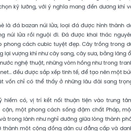
chọn kỹ lưỡng, với ý nghĩa mang đến dương khí v
hè là đá bazan núi lửa, loại đá được hình thành d
 núi lửa rồi nguội đi. Đá được khai thác nguyê
heo phong cách cubic tuyệt đẹp. Cây trồng trong d
lại vượng khí như cây sang, cây sưa, bằng lăng ổi
 nước nghệ thuật, những vòm hồng như trong tran
et… đều được sắp xếp tinh tế, để tạo nên một bứ
t vốn chỉ có thể thấy ở những lâu đài sang trọn
ỷ hiếm có, vị trí kết nối thuận tiện vào trung tâ
ân cận, một phong cách sống đậm chất Pháp, mộ
và trong lành như nghỉ dưỡng giữa lòng thành phố
 trở thành một cộng đồng dân cư đẳng cấp và dan