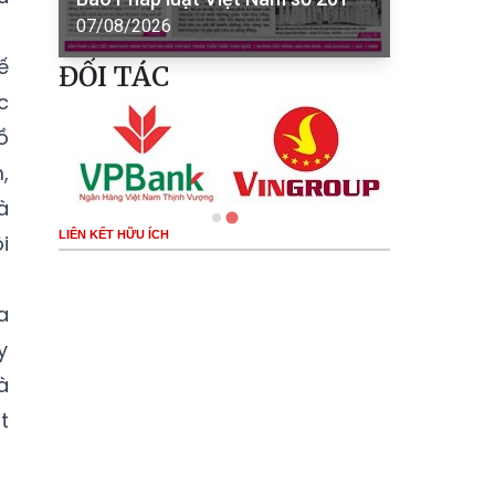
07/08/2026
ế
ĐỐI TÁC
c
ồ
,
à
LIÊN KẾT HỮU ÍCH
i
a
y
à
t