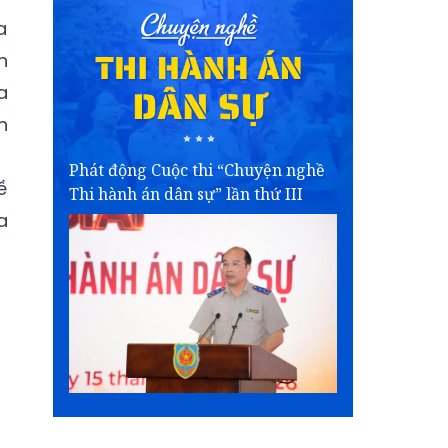
a
n
a
h
Phát động Cuộc thi “Chuyện nghề
ề
Thi hành án dân sự” lần thứ III
a