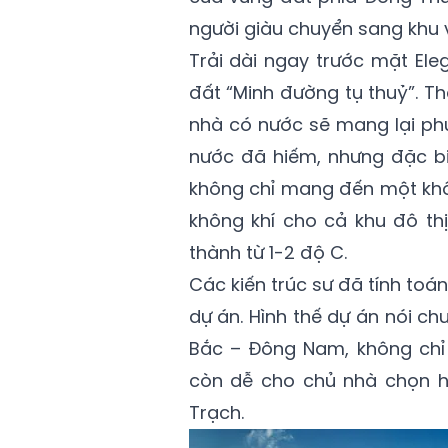
người giàu chuyển sang khu 
Trải dài ngay trước mặt Eleg
đất “Minh đường tụ thuỷ”. T
nhà có nước sẽ mang lại phú
nước đã hiếm, nhưng đặc b
không chỉ mang đến một khô
không khí cho cả khu đô th
thành từ 1-2 độ C.
Các kiến trúc sư đã tính toán
dự án. Hình thế dự án nói c
Bắc – Đông Nam, không ch
còn dễ cho chủ nhà chọn hư
Trạch.