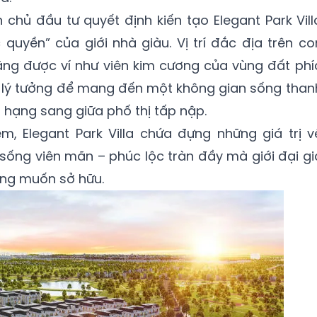
chủ đầu tư quyết định kiến tạo Elegant Park Vill
 quyền” của giới nhà giàu. Vị trí đắc địa trên co
g được ví như viên kim cương của vùng đất phí
 lý tưởng để mang đến một không gian sống than
 hạng sang giữa phố thị tấp nập.
, Elegant Park Villa chứa đựng những giá trị v
ống viên mãn – phúc lộc tràn đầy mà giới đại gi
ong muốn sở hữu.