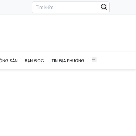
ỘNG SẢN
BẠN ĐỌC
TIN ĐỊA PHƯƠNG