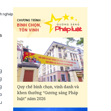
h nghiệp
a
g
g
g
Quy chế bình chọn, vinh danh và
khen thưởng “Gương sáng Pháp
a
luật” năm 2026
u