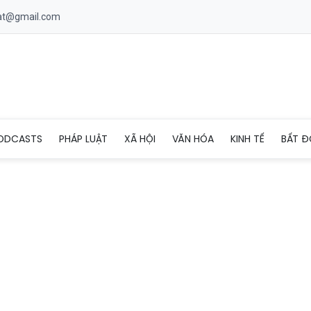
uat@gmail.com
về phong thủy của Elegant Park Villa
ODCASTS
PHÁP LUẬT
XÃ HỘI
VĂN HÓA
KINH TẾ
BẤT Đ