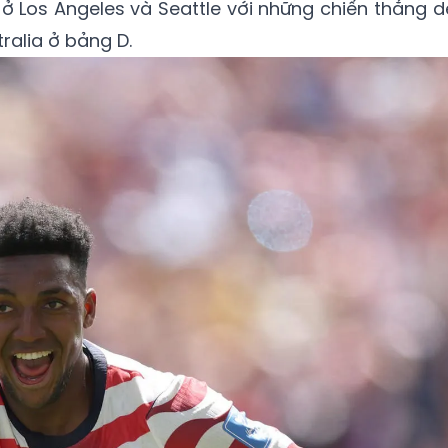
 Los Angeles và Seattle với những chiến thắng d
ralia ở bảng D.