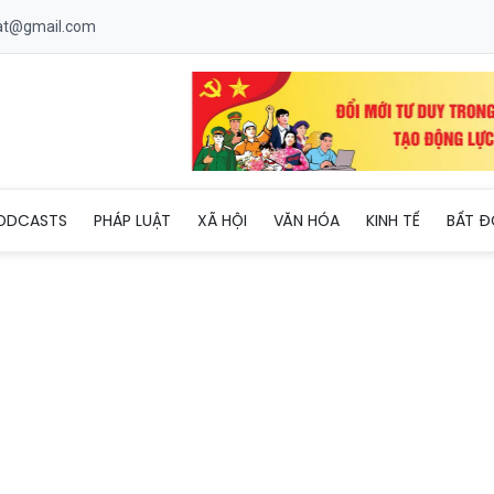
uat@gmail.com
ầu đáng chú ý ở vòng 32 đội World Cup
ODCASTS
PHÁP LUẬT
XÃ HỘI
VĂN HÓA
KINH TẾ
BẤT Đ