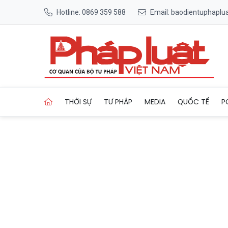
Hotline: 0869 359 588
Email: baodientuphapl
Trang chủ Những cuộc đối đ
THỜI SỰ
TƯ PHÁP
MEDIA
QUỐC TẾ
P