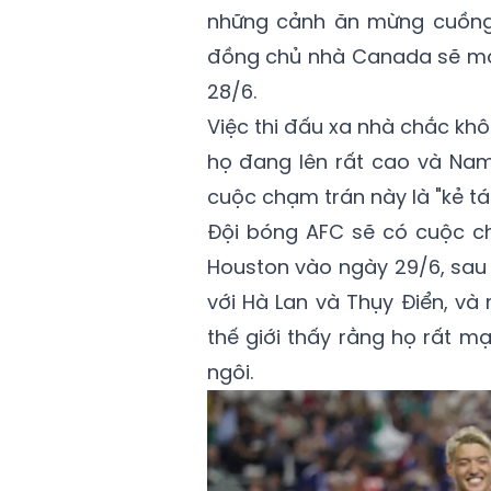
những cảnh ăn mừng cuồng n
đồng chủ nhà Canada sẽ mở 
28/6.
Việc thi đấu xa nhà chắc k
họ đang lên rất cao và Nam
cuộc chạm trán này là "kẻ tá
Đội bóng AFC sẽ có cuộc ch
Houston vào ngày 29/6, sau kh
với Hà Lan và Thụy Điển, và
thế giới thấy rằng họ rất m
ngôi.