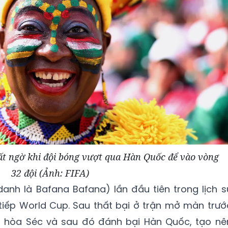
ất ngờ khi đội bóng vượt qua Hàn Quốc để vào vòng
32 đội (Ảnh: FIFA)
danh là Bafana Bafana) lần đầu tiên trong lịch s
 tiếp World Cup. Sau thất bại ở trận mở màn trướ
g hòa Séc và sau đó đánh bại Hàn Quốc, tạo nê