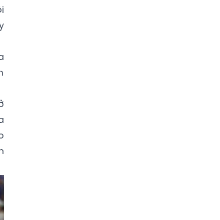
i
y
a
m
ở
a
o
n