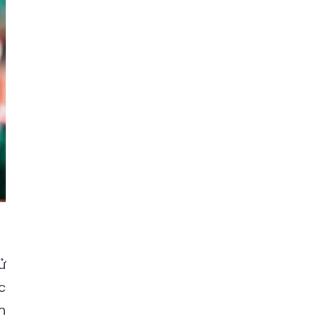
ử
c
n