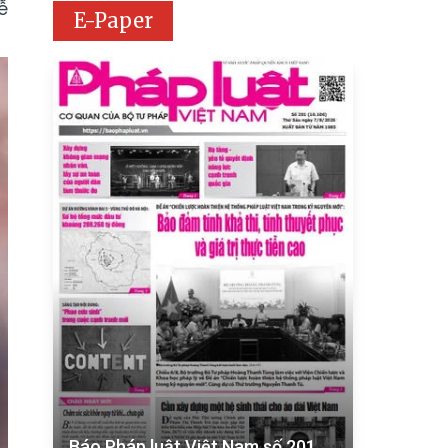
ễ
E-Paper
Báo Pháp luật Việt Nam số 201