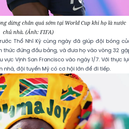
ng dừng chân quá sớm tại World Cup khi họ là nước
chủ nhà. (Ảnh: FIFA)
rước Thổ Nhĩ Kỳ cùng ngày đã giúp đội bóng củ
nh thức đứng đầu bảng, và đưa họ vào vòng 32 gặ
u vực Vịnh San Francisco vào ngày 1/7. Với thực lự
ân nhà, đội tuyển Mỹ có cơ hội lớn để đi tiếp.