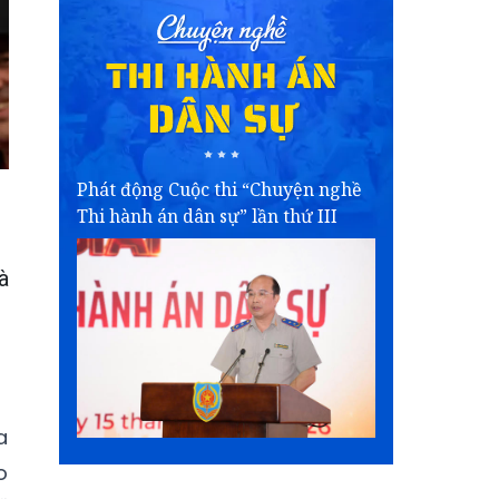
Phát động Cuộc thi “Chuyện nghề
Thi hành án dân sự” lần thứ III
à
a
o