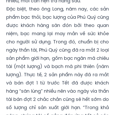
nhiều, mới cần hẹn trả hàng sau.
Đặc biệt, theo ông Long, năm nay, các sản
phẩm bạc thỏi, bạc lượng của Phú Quý cũng
được khách hàng săn đón bởi theo quan
niệm, bạc mang lại may mắn về sức khỏe
cho người sử dụng. Trong đó, chuẩn bị cho
ngày thần tài, Phú Quý cũng đã ra mắt 2 loại
sản phẩm giới hạn, gồm bạc ngân mã chiêu
tài (một lượng) và bạch mã phi thiên (năm
lượng). Thực tế, 2 sản phẩm này đã ra mắt
và bán đợt 1 từ trước Tết đã được khách
hàng “săn lùng” nhiều nên vào ngày vía thần
tài bán đợt 2 chắc chắn cũng sẽ hết sớm do
số lượng chỉ sản xuất giới hạn. “Trong khả