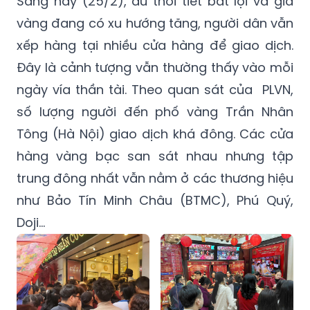
Sáng nay (25/2), dù thời tiết bất lợi và giá
vàng đang có xu hướng tăng, người dân vẫn
xếp hàng tại nhiều cửa hàng để giao dịch.
Đây là cảnh tượng vẫn thường thấy vào mỗi
ngày vía thần tài. Theo quan sát của PLVN,
số lượng người đến phố vàng Trần Nhân
Tông (Hà Nội) giao dịch khá đông. Các cửa
hàng vàng bạc san sát nhau nhưng tập
trung đông nhất vẫn nằm ở các thương hiệu
như Bảo Tín Minh Châu (BTMC), Phú Quý,
Doji…