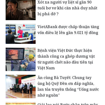
Xót xa người vợ liệt sĩ gần 90
tuổi bơ vơ khi căn nhà duy nhất
bị phá dỡ ?
VietABank được chấp thuận tăng
vốn điều lệ lên gần 9.021 tỷ đồng
Bệnh viện Việt Đức thực hiện
thành công ca ghép dương vật
từ người chết não đầu tiên tại
Việt Nam
Ăn cùng Bà Tuyết: Chung tay
ủng hộ Quỹ Đền ơn đáp nghĩa,
lan tỏa truyền thống “Uống nước
nhớ nguồn”
Giải leo núi Bước chân trên mây