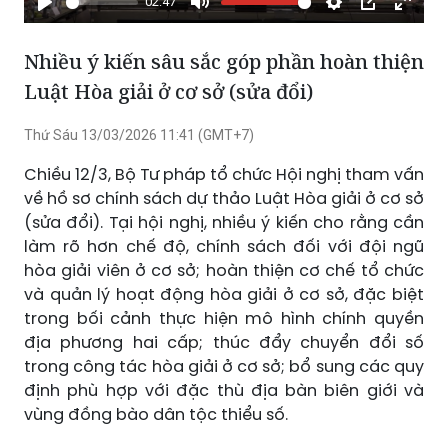
02:47
Phát
Tắt
Cài
Chế
Xem
tiếng
đặt
độ
toàn
Nhiều ý kiến sâu sắc góp phần hoàn thiện
hình
màn
Luật Hòa giải ở cơ sở (sửa đổi)
trong
hình
hình
Thứ Sáu 13/03/2026 11:41 (GMT+7)
Chiều 12/3, Bộ Tư pháp tổ chức Hội nghị tham vấn
về hồ sơ chính sách dự thảo Luật Hòa giải ở cơ sở
(sửa đổi). Tại hội nghị, nhiều ý kiến cho rằng cần
làm rõ hơn chế độ, chính sách đối với đội ngũ
hòa giải viên ở cơ sở; hoàn thiện cơ chế tổ chức
và quản lý hoạt động hòa giải ở cơ sở, đặc biệt
trong bối cảnh thực hiện mô hình chính quyền
địa phương hai cấp; thúc đẩy chuyển đổi số
trong công tác hòa giải ở cơ sở; bổ sung các quy
định phù hợp với đặc thù địa bàn biên giới và
vùng đồng bào dân tộc thiểu số.