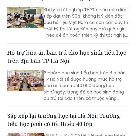
Khi tỷ lệ tốt nghiệp THPT nhiều năm liên
tiếp đạt trên 99%, không ít ý kiến đặt
câu hỏi liệu Việt Nam có còn cần duy trì
một kỳ thi tốt nghiệp quy mô quốc gia.
Theo đề án hoàn thiện kỳ thi tốt nghiệp
THPT của Bộ Giáo dục và Đào tạo
(GD&ĐT), cách tiếp cận này chưa phản
Hỗ trợ bữa ăn bán trú cho học sinh tiểu học
ánh đầy đủ vai trò của kỳ thi.
trên địa bàn TP Hà Nội
6 nhóm học sinh tiểu học trên địa bàn
TP Hà Nội sẽ được hưởng mức hỗ trợ
bữa ăn bán trú 40.000 đồng/học
sinh/ngày, trong đó có học sinh đang
cư trú tại các thôn, xã thuộc vùng
đồng bào dân tộc thiểu số và miền núi
theo danh sách do cơ quan có thẩm
Sắp xếp lại trường học tại Hà Nội: Trường
quyền phê duyệt tại thời điểm xác định
tiểu học phải có tối thiểu 40 lớp
đối tượng thụ hưởng chính sách; học
sinh đang cư trú tại xã Minh Châu theo
(PLVN) - UBND TP Hà Nội mới ban hành