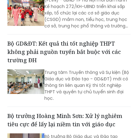
địa giới hành chính tại thời điểm Nghị
Kế hoạch 272/KH-UBND triển khai sắp
quyết số 84/2026/NQ-HĐND có hiệu
xếp, tổ chức lại các cơ sở giáo dục
lực thi hành.
(CSGD) mầm non, tiểu học, trung học
cơ sở, trung học phổ thông và trường
chuyên biệt công lập trên địa bàn.
Bộ GD&ĐT: Kết quả thi tốt nghiệp THPT
không phải nguồn tuyển bắt buộc với các
trường ĐH
Trung tâm Truyền thông và Sự kiện (Bộ
Giáo dục và Đào tạo - GD&ĐT) mới có
thông tin liên quan Kỳ thi tốt nghiệp
THPT và quyền tự chủ tuyển sinh đại
học.
Bộ trưởng Hoàng Minh Sơn: Xử lý nghiêm
tiêu cực để lấy lại niềm tin với giáo dục
Bộ trưởng Bộ Giáo dục và Đào tạo