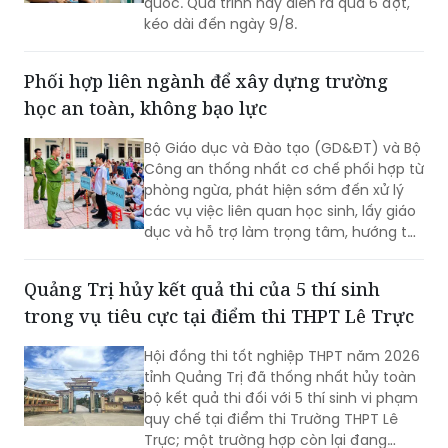
quốc. Quá trình này diễn ra qua 6 đợt,
kéo dài đến ngày 9/8.
Phối hợp liên ngành để xây dựng trường
học an toàn, không bạo lực
Bộ Giáo dục và Đào tạo (GD&ĐT) và Bộ
Công an thống nhất cơ chế phối hợp từ
phòng ngừa, phát hiện sớm đến xử lý
các vụ việc liên quan học sinh, lấy giáo
dục và hỗ trợ làm trọng tâm, hướng tới
xây dựng môi trường học đường an
toàn, lành mạnh.
Quảng Trị hủy kết quả thi của 5 thí sinh
trong vụ tiêu cực tại điểm thi THPT Lê Trực
Hội đồng thi tốt nghiệp THPT năm 2026
tỉnh Quảng Trị đã thống nhất hủy toàn
bộ kết quả thi đối với 5 thí sinh vi phạm
quy chế tại điểm thi Trường THPT Lê
Trực; một trường hợp còn lại đang