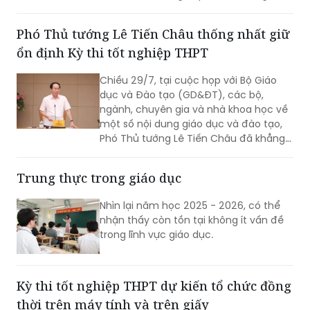
được xin ý kiến Bộ Giáo dục và Đào tạo
để xử lý theo quy định.
Phó Thủ tướng Lê Tiến Châu thống nhất giữ
ổn định Kỳ thi tốt nghiệp THPT
Chiều 29/7, tại cuộc họp với Bộ Giáo
dục và Đào tạo (GD&ĐT), các bộ,
ngành, chuyên gia và nhà khoa học về
một số nội dung giáo dục và đào tạo,
Phó Thủ tướng Lê Tiến Châu đã khẳng
định rõ quan điểm của Chính phủ:
thống nhất giữ ổn định Kỳ thi tốt nghiệp
Trung thực trong giáo dục
THPT, bởi đây là kỳ thi đánh giá chuẩn
hóa đầu ra của giáo dục phổ thông và
Nhìn lại năm học 2025 - 2026, có thể
không thể bỏ trống.
nhận thấy còn tồn tại không ít vấn đề
trong lĩnh vực giáo dục.
Kỳ thi tốt nghiệp THPT dự kiến tổ chức đồng
thời trên máy tính và trên giấy