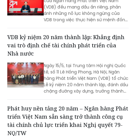
của Ngân hàng Phát triển Việt Nam
(VDB) đều mang dấu ấn riêng, phản
ánh những nỗ lực không ngừng của
VDB trong việc thực hiện sứ mệnh đồng
hành cùng đất nước trên con đường
phát triển” - Tổng Giám đốc VDB Đào
VDB kỷ niệm 20 năm thành lập: Khẳng định
Quang Trường cho biết khi chia sẻ về
vai trò định chế tài chính phát triển của
chặng đường 20 năm hình thành và
phát triển của VDB.
Nhà nước
Ngày 15/5, tại Trung tâm Hội nghị Quốc
tế, số 11 Lê Hồng Phong, Hà Nội, Ngân
hàng Phát triển Việt Nam (VDB) tổ chức
Lễ kỷ niệm 20 năm thành lập, đánh dấu
chặng đường xây dựng, trưởng thành
và tiếp tục khẳng định vai trò là công
cụ tài chính quan trọng của Chính phủ
Phát huy nền tảng 20 năm – Ngân hàng Phát
trong thúc đẩy đầu tư phát triển.
triển Việt Nam sẵn sàng trở thành công cụ
tài chính chủ lực triển khai Nghị quyết 79-
NQ/TW