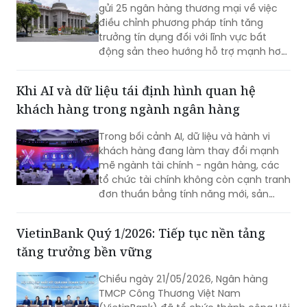
gửi 25 ngân hàng thương mại về việc
điều chỉnh phương pháp tính tăng
trưởng tín dụng đối với lĩnh vực bất
động sản theo hướng hỗ trợ mạnh hơn
cho nhà ở xã hội, khu công nghiệp và
khu chế xuất.
Khi AI và dữ liệu tái định hình quan hệ
khách hàng trong ngành ngân hàng
Trong bối cảnh AI, dữ liệu và hành vi
khách hàng đang làm thay đổi mạnh
mẽ ngành tài chính - ngân hàng, các
tổ chức tài chính không còn cạnh tranh
đơn thuần bằng tính năng mới, sản
phẩm dịch vụ hay quy mô mạng lưới,
mà bằng khả năng thấu hiểu khách
VietinBank Quý 1/2026: Tiếp tục nền tảng
hàng, siêu cá nhân hóa và chuyển hóa
tăng trưởng bền vững
công nghệ thành trải nghiệm tối ưu của
khách hàng trong từng điểm chạm.
Chiều ngày 21/05/2026, Ngân hàng
TMCP Công Thương Việt Nam