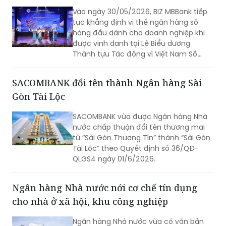
Vào ngày 30/05/2026, BIZ MBBank tiếp
tục khẳng định vị thế ngân hàng số
hàng đầu dành cho doanh nghiệp khi
được vinh danh tại Lễ Biểu dương
Thành tựu Tác động vì Việt Nam Số
(Viet Nam I4 Impact Awards). Giải pháp
Mở tài khoản doanh nghiệp “Toàn trình
SACOMBANK đổi tên thành Ngân hàng Sài
số - Tự động hoàn thiện hồ sơ doanh
Gòn Tài Lộc
nghiệp” được trao danh hiệu Dịch vụ số
xuất sắc, ghi nhận những nỗ lực đổi
SACOMBANK vừa được Ngân hàng Nhà
mới sáng tạo nhằm nâng cao trải
nước chấp thuận đổi tên thương mại
nghiệm khách hàng của BIZ MBBank.
từ “Sài Gòn Thương Tín” thành “Sài Gòn
Chương trình được tổ chức tại Nhà hát
Tài Lộc” theo Quyết định số 36/QĐ-
Ca múa nhạc Quân đội và truyền hình
QLGS4 ngày 01/6/2026.
trực tiếp trên kênh VTV2.
Ngân hàng Nhà nước nới cơ chế tín dụng
cho nhà ở xã hội, khu công nghiệp
Ngân hàng Nhà nước vừa có văn bản