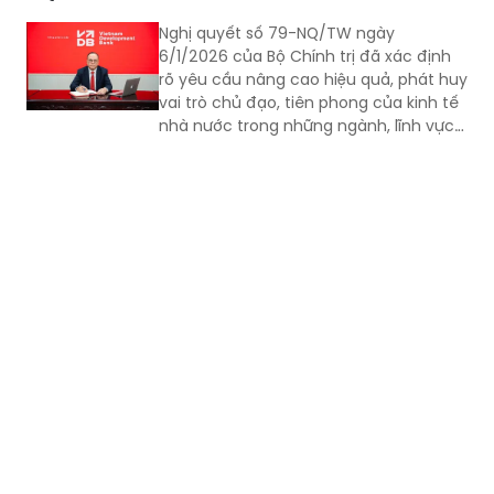
Nghị quyết số 79-NQ/TW ngày
6/1/2026 của Bộ Chính trị đã xác định
rõ yêu cầu nâng cao hiệu quả, phát huy
vai trò chủ đạo, tiên phong của kinh tế
nhà nước trong những ngành, lĩnh vực
then chốt, thiết yếu; đồng thời nhấn
mạnh nhiệm vụ cơ cấu lại toàn diện
các định chế tài chính công nhằm tạo
lập nguồn lực cho phát triển nhanh và
bền vững, gắn với bảo đảm quốc
phòng, an ninh và nâng cao đời sống
nhân dân. Trong bối cảnh đó, Ngân
hàng Phát triển Việt Nam (VDB) được
xác định là một trong những công cụ
tài chính trọng yếu của Nhà nước.