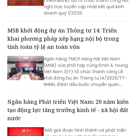
(VietinBank) đã tổ chức thành công Hội
nghị trực tuyến cập nhật kết quả kinh
doanh quý 1/2026.
MSB khởi động dự án Thông tư 14: Triển
khai phương pháp xếp hạng nội bộ trong
tính toán tỷ lệ an toàn vốn
Ngân hàng TMCP Hàng Hải Việt Nam
(MSB) vừa phối hợp cùng Ernst & Young
Việt Nam (EY) tổ chức thành công Lễ
khởi động Dự án Thông tư 14/2025/TT-
NHNN, đánh dấu bước chuyển quan
trọng trong lộ trình chuyển đổi áp dụng
phương pháp xếp hạng nội bộ (Internal
Ngân hàng Phát triển Việt Nam: 20 năm kiến
Rating-Based – IRB).
tạo động lực tăng trưởng kinh tế - xã hội đất
nước
“Mỗi giai đoạn hình thành và phát triển